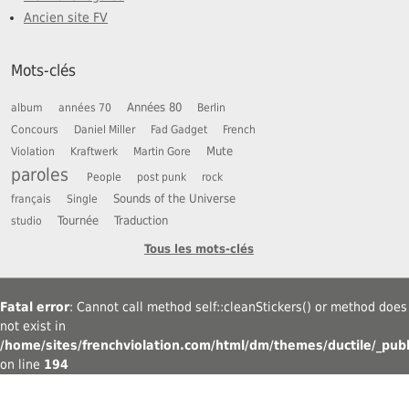
Ancien site FV
Mots-clés
Années 80
album
années 70
Berlin
Concours
Daniel Miller
Fad Gadget
French
Mute
Violation
Kraftwerk
Martin Gore
paroles
People
post punk
rock
Sounds of the Universe
français
Single
Tournée
Traduction
studio
Tous les mots-clés
Fatal error
: Cannot call method self::cleanStickers() or method does
not exist in
/home/sites/frenchviolation.com/html/dm/themes/ductile/_publ
on line
194