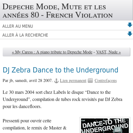
Depeche Mode, Mute et les
années 80 - French Violation
ALLER AU MENU
ALLER À LA RECHERCHE
« My Caress : A piano tribute to Depeche Mode
-
VAST, Nude »
DJ Zebra Dance to the Underground
Par jb,
samedi, avril 28 2007.
Lien permanent
Contrefaçons
Le 30 mars 2004 sort chez Labels le disque “Dance to the
Underground”, compilation de tubes rock revisités par DJ Zebra
pour les dancefloors.
Pressenti pour ouvrir cette
compilation, le remix de Master &