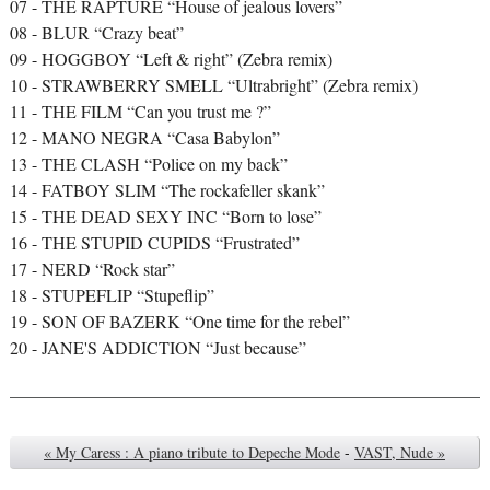
07 - THE RAPTURE “House of jealous lovers”
08 - BLUR “Crazy beat”
09 - HOGGBOY “Left & right” (Zebra remix)
10 - STRAWBERRY SMELL “Ultrabright” (Zebra remix)
11 - THE FILM “Can you trust me ?”
12 - MANO NEGRA “Casa Babylon”
13 - THE CLASH “Police on my back”
14 - FATBOY SLIM “The rockafeller skank”
15 - THE DEAD SEXY INC “Born to lose”
16 - THE STUPID CUPIDS “Frustrated”
17 - NERD “Rock star”
18 - STUPEFLIP “Stupeflip”
19 - SON OF BAZERK “One time for the rebel”
20 - JANE'S ADDICTION “Just because”
« My Caress : A piano tribute to Depeche Mode
-
VAST, Nude »