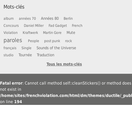
Mots-clés
Années 80
album
années 70
Berlin
Concours
Daniel Miller
Fad Gadget
French
Mute
Violation
Kraftwerk
Martin Gore
paroles
People
post punk
rock
Sounds of the Universe
français
Single
Tournée
Traduction
studio
Tous les mots-clés
Fatal error
: Cannot call method self::cleanStickers() or method does
not exist in
/home/sites/frenchviolation.com/html/dm/themes/ductile/_publ
on line
194