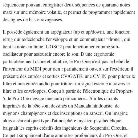
séquenceur pouvant enregistrer deux séquences de quarante notes
maxi sur une mémoire volatile, et permet de programmer rapidement
des lignes de basse ravageuses.
Il possède également un arpégiateur (up et up/down), une fonction
retrig qui redéclenche l'enveloppe et un commutateur “drone”, qui
tient la note continue. L'OSC2 peut fonctionner comme sub-
oscillateur pour assourdir encore le son. D'une ergonomie
particulièrement claire et intuitive, le Pro-One n'est pas le bébé de
l'inventeur du MIDI pour rien : parfaitement ouvert sur l'extérieur, il
présente des entrées et sorties CV/GATE, une CV-IN pour piloter le
filtre et une entrée audio pour triturer un signal externe à travers le
filtre et les enveloppes. Conçu à partir de l'électronique du Prophet-
5, le Pro-One dégage une aura particulière... Sur les circuits
imprimés de la bête sont dessinés un Mandala hindouïste, de
mignons champignons et des inscriptions en sanscri. On imagine
alors aisément quel type d'atmosphère mystico-psychédélique
baignait les esprits créatifs des ingénieurs de Sequential Circuits...
Ce petit supplément d'âme anime les profondeurs du Pro-One, et