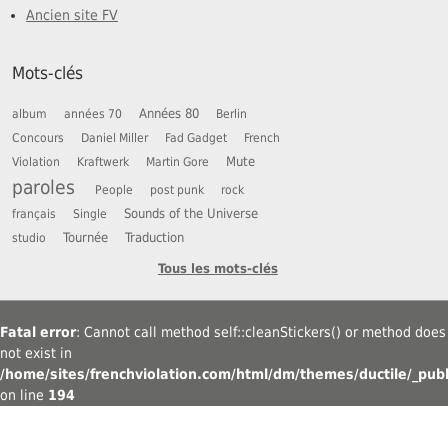
Ancien site FV
Mots-clés
Années 80
album
années 70
Berlin
Concours
Daniel Miller
Fad Gadget
French
Mute
Violation
Kraftwerk
Martin Gore
paroles
People
post punk
rock
Sounds of the Universe
français
Single
Tournée
Traduction
studio
Tous les mots-clés
Fatal error
: Cannot call method self::cleanStickers() or method does
not exist in
/home/sites/frenchviolation.com/html/dm/themes/ductile/_publ
on line
194