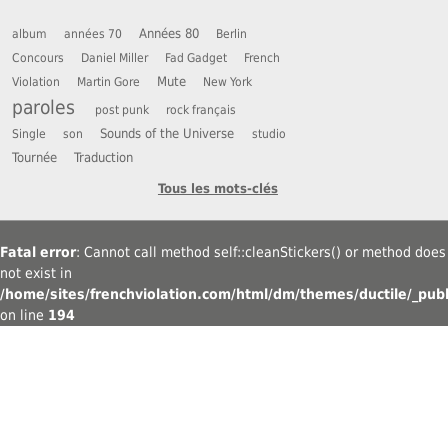
Années 80
album
années 70
Berlin
Concours
Daniel Miller
Fad Gadget
French
Mute
Violation
Martin Gore
New York
paroles
post punk
rock français
Sounds of the Universe
Single
son
studio
Tournée
Traduction
Tous les mots-clés
Fatal error
: Cannot call method self::cleanStickers() or method does
not exist in
/home/sites/frenchviolation.com/html/dm/themes/ductile/_publ
on line
194