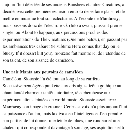
aujourd’hui délestée de ses anciens Banshees et autres Creatures, a
décidé avec cette première excursion en solo de se faire plaisir et de
mettre en musique tout son éclectisme. A l’écoute de
Mantaray
,
nous passons donc de l’électro-rock (Into a swan, puissant premier
single, ou About to happen), aux percussions proches des
expérimentations de The Creatures (One mile below), en passant par
les ambiances très cabaret (le sublime Here comes that day ou le
bluesy If it doesn’t kill you). Siouxsie fait montre ici de l’étendue de
son talent, de son aisance de caméléon.
Une raie Manta aux pouvoirs de caméléon
Caméléon, Siouxsie l’a été tout au long de sa carrière.
Successivement égérie punkette aux cris aigus, icône gothique au
chant tantôt charmeur tantôt autoritaire, tête chercheuse aux
expérimentations teintées de world music, Siouxsie assoit avec
Mantaray
son image de crooner. Certes sa voix n’a plus aujourd’hui
sa puissance d’antan, mais la diva a eu l’intelligence d’en prendre
son parti et de lui donner une teinte de blues, une rondeur et une
chaleur qui correspondent davantage à son âge, ses aspirations et à