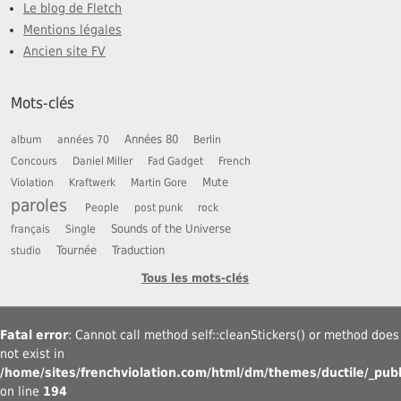
Le blog de Fletch
Mentions légales
Ancien site FV
Mots-clés
Années 80
album
années 70
Berlin
Concours
Daniel Miller
Fad Gadget
French
Mute
Violation
Kraftwerk
Martin Gore
paroles
People
post punk
rock
Sounds of the Universe
français
Single
Tournée
Traduction
studio
Tous les mots-clés
Fatal error
: Cannot call method self::cleanStickers() or method does
not exist in
/home/sites/frenchviolation.com/html/dm/themes/ductile/_publ
on line
194