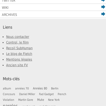
TWITTER
WIKI
ARCHIVES
Liens
Nous contacter
Control, le film
Recoil SubHuman
Le blog de Fletch
Mentions légales
Ancien site FV
Mots-clés
Années 80
album
années 70
Berlin
Concours
Daniel Miller
Fad Gadget
French
Mute
Violation
Martin Gore
New York
paroles