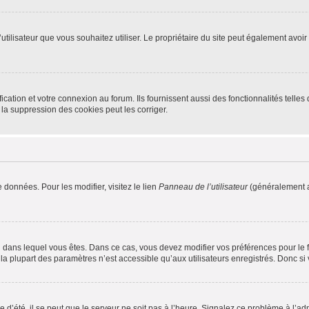
m d’utilisateur que vous souhaitez utiliser. Le propriétaire du site peut également av
ation et votre connexion au forum. Ils fournissent aussi des fonctionnalités telles 
la suppression des cookies peut les corriger.
 données. Pour les modifier, visitez le lien
Panneau de l’utilisateur
(généralement a
elui dans lequel vous êtes. Dans ce cas, vous devez modifier vos préférences pour le
a plupart des paramètres n’est accessible qu’aux utilisateurs enregistrés. Donc si v
 d’été, il se peut que le serveur ne soit pas à l’heure. Signalez ce problème à l’adm