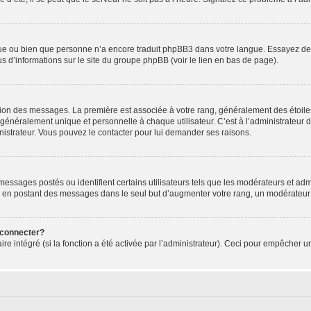
ngue ou bien que personne n’a encore traduit phpBB3 dans votre langue. Essayez de d
us d’informations sur le site du groupe phpBB (voir le lien en bas de page).
ation des messages. La première est associée à votre rang, généralement des étoile
éralement unique et personnelle à chaque utilisateur. C’est à l’administrateur d’ac
inistrateur. Vous pouvez le contacter pour lui demander ses raisons.
essages postés ou identifient certains utilisateurs tels que les modérateurs et admi
ums en postant des messages dans le seul but d’augmenter votre rang, un modérateu
 connecter?
ire intégré (si la fonction a été activée par l’administrateur). Ceci pour empêcher un