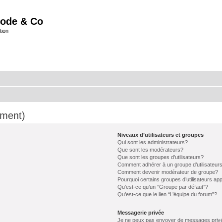
ode & Co
tion
mment)
Niveaux d’utilisateurs et groupes
Qui sont les administrateurs?
Que sont les modérateurs?
Que sont les groupes d’utilisateurs?
Comment adhérer à un groupe d’utilisateur
Comment devenir modérateur de groupe?
Pourquoi certains groupes d’utilisateurs ap
Qu’est-ce qu’un “Groupe par défaut”?
Qu’est-ce que le lien “L’équipe du forum”?
Messagerie privée
Je ne peux pas envoyer de messages priv