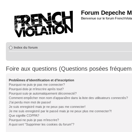
Forum Depeche M
Bienvenue sur le forum FrenchViola
Index du forum
Foire aux questions (Questions posées fréque
Problèmes d’identification et d’inscription
Pourquoi ne puis-je pas me connecter?
Pourquoi dois-je m’inscrire après tout?
Pourquoi suis-je automatiquement déconnecté?
Comment empêcher mon nom d’apparaître dans la liste des utilisateurs connectés?
J’ai perdu mon mot de passe!
Je suis enregistré mais je ne peux pas me connecter!
Je me suis enregistré par le passé mais je ne peux plus me connecter?!
Que signifie COPPA?
Pourquoi ne puis-je pas m’inscrire?
A quoi sert “Supprimer les cookies du forum”?