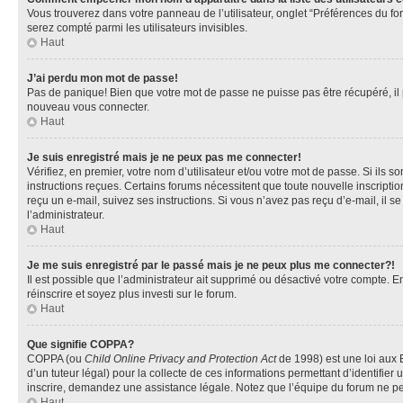
Vous trouverez dans votre panneau de l’utilisateur, onglet “Préférences du fo
serez compté parmi les utilisateurs invisibles.
Haut
J’ai perdu mon mot de passe!
Pas de panique! Bien que votre mot de passe ne puisse pas être récupéré, il pe
nouveau vous connecter.
Haut
Je suis enregistré mais je ne peux pas me connecter!
Vérifiez, en premier, votre nom d’utilisateur et/ou votre mot de passe. Si ils so
instructions reçues. Certains forums nécessitent que toute nouvelle inscriptio
reçu un e-mail, suivez ses instructions. Si vous n’avez pas reçu d’e-mail, il se
l’administrateur.
Haut
Je me suis enregistré par le passé mais je ne peux plus me connecter?!
Il est possible que l’administrateur ait supprimé ou désactivé votre compte. En
réinscrire et soyez plus investi sur le forum.
Haut
Que signifie COPPA?
COPPA (ou
Child Online Privacy and Protection Act
de 1998) est une loi aux E
d’un tuteur légal) pour la collecte de ces informations permettant d’identifie
inscrire, demandez une assistance légale. Notez que l’équipe du forum ne peut
Haut