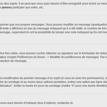
 des sujets. Il se peut que vous ayez besoin d’être enregistré pour écrire un mes
us
pouvez
participer aux votes, etc.
pprimer que vos propres messages. Vous pouvez modifier un message (quelquefois d
xte s’affichera en bas du message indiquant qu’il a été édité, le nombre de fois qu’
age, cependant ils ont la possibilité de laisser une note indiquant qu’ils ont modi
 Une fois créée, vous pouvez cocher
Attacher sa signature
sur le formulaire de réda
ateur (onglet
Préférences du forum --> Modifier les préférences de message
). Par 
rédaction de message.
u la modification du premier message d’un sujet (si vous en avez les permissions), c
titre du sondage et au moins deux options possibles, entrez une option par ligne
tilisateur”, limiter la durée en jours du sondage (mettre “0” pour une durée illimitée)
vous avez besoin d’indiquer plus d’options, contactez-le.