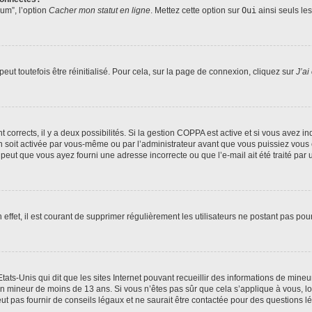
rum”, l’option
Cacher mon statut en ligne
. Mettez cette option sur
Oui
ainsi seuls le
ut toutefois être réinitialisé. Pour cela, sur la page de connexion, cliquez sur
J’ai
nt corrects, il y a deux possibilités. Si la gestion COPPA est active et si vous avez i
n soit activée par vous-même ou par l’administrateur avant que vous puissiez vous c
 peut que vous ayez fourni une adresse incorrecte ou que l’e-mail ait été traité par u
 effet, il est courant de supprimer régulièrement les utilisateurs ne postant pas pou
tats-Unis qui dit que les sites Internet pouvant recueillir des informations de mi
r un mineur de moins de 13 ans. Si vous n’êtes pas sûr que cela s’applique à vous, l
 pas fournir de conseils légaux et ne saurait être contactée pour des questions lég