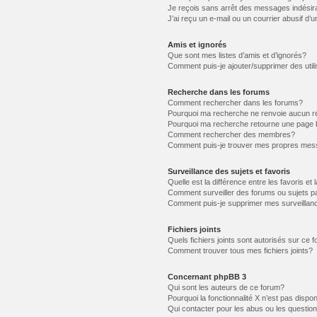
Je reçois sans arrêt des messages indésir
J’ai reçu un e-mail ou un courrier abusif d’u
Amis et ignorés
Que sont mes listes d’amis et d’ignorés?
Comment puis-je ajouter/supprimer des utili
Recherche dans les forums
Comment rechercher dans les forums?
Pourquoi ma recherche ne renvoie aucun ré
Pourquoi ma recherche retourne une page 
Comment rechercher des membres?
Comment puis-je trouver mes propres mess
Surveillance des sujets et favoris
Quelle est la différence entre les favoris et 
Comment surveiller des forums ou sujets pa
Comment puis-je supprimer mes surveillanc
Fichiers joints
Quels fichiers joints sont autorisés sur ce 
Comment trouver tous mes fichiers joints?
Concernant phpBB 3
Qui sont les auteurs de ce forum?
Pourquoi la fonctionnalité X n’est pas dispon
Qui contacter pour les abus ou les questio