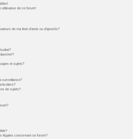
ables!
n utilisateur de ce forum!
sateurs de ma liste d’amis ou d’ignorés?
sultat?
blanche!?
ages et sujets?
la surveillance?
rticuliers?
es de sujets?
forum?
ible?
ns légales concernant ce forum?