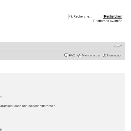
Recherche avancée
FAQ
M’enregistrer
Connexion
s?
paraissent dans une couleur différente?
és!