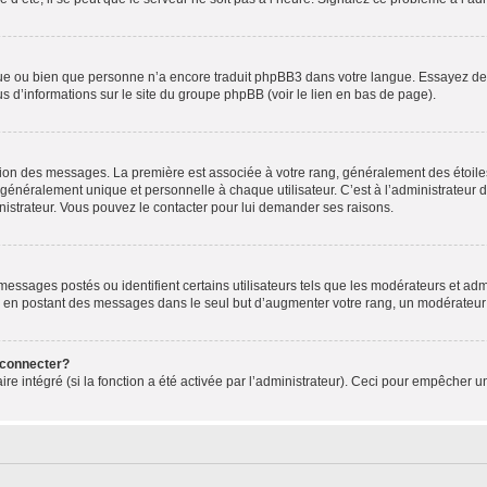
ngue ou bien que personne n’a encore traduit phpBB3 dans votre langue. Essayez de d
us d’informations sur le site du groupe phpBB (voir le lien en bas de page).
ation des messages. La première est associée à votre rang, généralement des étoile
éralement unique et personnelle à chaque utilisateur. C’est à l’administrateur d’ac
inistrateur. Vous pouvez le contacter pour lui demander ses raisons.
essages postés ou identifient certains utilisateurs tels que les modérateurs et admi
ums en postant des messages dans le seul but d’augmenter votre rang, un modérateu
 connecter?
ire intégré (si la fonction a été activée par l’administrateur). Ceci pour empêcher un