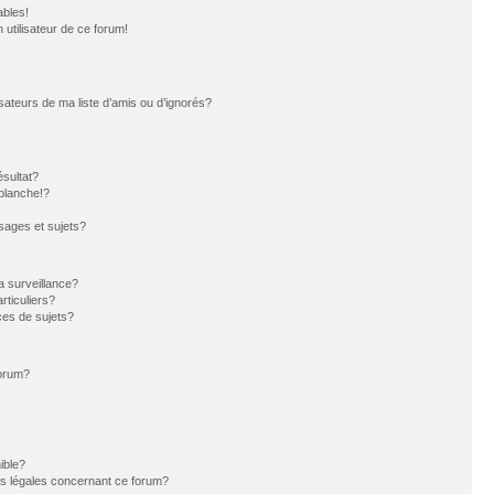
ables!
n utilisateur de ce forum!
sateurs de ma liste d’amis ou d’ignorés?
sultat?
blanche!?
ages et sujets?
la surveillance?
rticuliers?
es de sujets?
forum?
ible?
ns légales concernant ce forum?