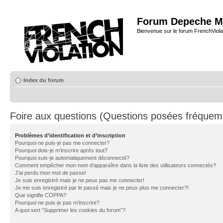
Forum Depeche M
Bienvenue sur le forum FrenchViola
Index du forum
Foire aux questions (Questions posées fréque
Problèmes d’identification et d’inscription
Pourquoi ne puis-je pas me connecter?
Pourquoi dois-je m’inscrire après tout?
Pourquoi suis-je automatiquement déconnecté?
Comment empêcher mon nom d’apparaître dans la liste des utilisateurs connectés?
J’ai perdu mon mot de passe!
Je suis enregistré mais je ne peux pas me connecter!
Je me suis enregistré par le passé mais je ne peux plus me connecter?!
Que signifie COPPA?
Pourquoi ne puis-je pas m’inscrire?
A quoi sert “Supprimer les cookies du forum”?