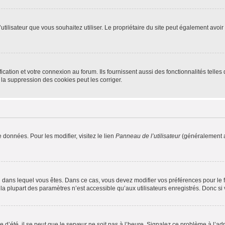
m d’utilisateur que vous souhaitez utiliser. Le propriétaire du site peut également av
ation et votre connexion au forum. Ils fournissent aussi des fonctionnalités telles 
la suppression des cookies peut les corriger.
 données. Pour les modifier, visitez le lien
Panneau de l’utilisateur
(généralement a
elui dans lequel vous êtes. Dans ce cas, vous devez modifier vos préférences pour le
a plupart des paramètres n’est accessible qu’aux utilisateurs enregistrés. Donc si v
 d’été, il se peut que le serveur ne soit pas à l’heure. Signalez ce problème à l’adm