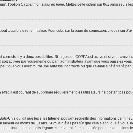
rum”, l’option
Cacher mon statut en ligne
. Mettez cette option sur
Oui
ainsi seuls le
ut toutefois être réinitialisé. Pour cela, sur la page de connexion, cliquez sur
J’ai
nt corrects, il y a deux possibilités. Si la gestion COPPA est active et si vous avez i
n soit activée par vous-même ou par l’administrateur avant que vous puissiez vous c
 peut que vous ayez fourni une adresse incorrecte ou que l’e-mail ait été traité par u
 effet, il est courant de supprimer régulièrement les utilisateurs ne postant pas pou
tats-Unis qui dit que les sites Internet pouvant recueillir des informations de mi
r un mineur de moins de 13 ans. Si vous n’êtes pas sûr que cela s’applique à vous, l
 pas fournir de conseils légaux et ne saurait être contactée pour des questions lég