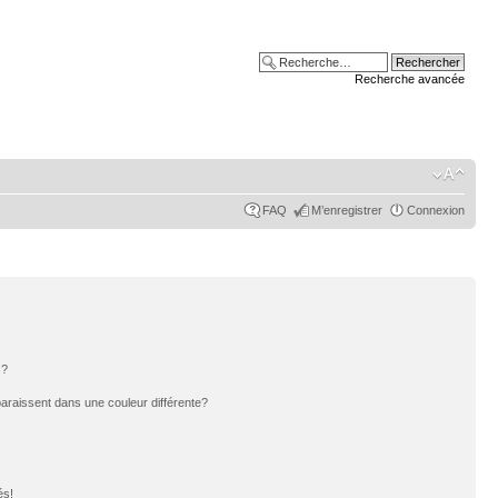
Recherche avancée
FAQ
M’enregistrer
Connexion
s?
paraissent dans une couleur différente?
és!