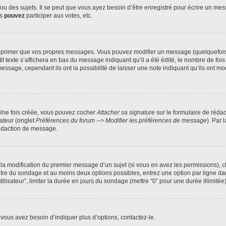
 des sujets. Il se peut que vous ayez besoin d’être enregistré pour écrire un mes
us
pouvez
participer aux votes, etc.
pprimer que vos propres messages. Vous pouvez modifier un message (quelquefois d
xte s’affichera en bas du message indiquant qu’il a été édité, le nombre de fois qu’
age, cependant ils ont la possibilité de laisser une note indiquant qu’ils ont modi
 Une fois créée, vous pouvez cocher
Attacher sa signature
sur le formulaire de réda
ateur (onglet
Préférences du forum --> Modifier les préférences de message
). Par 
rédaction de message.
u la modification du premier message d’un sujet (si vous en avez les permissions), c
titre du sondage et au moins deux options possibles, entrez une option par ligne
tilisateur”, limiter la durée en jours du sondage (mettre “0” pour une durée illimitée)
vous avez besoin d’indiquer plus d’options, contactez-le.