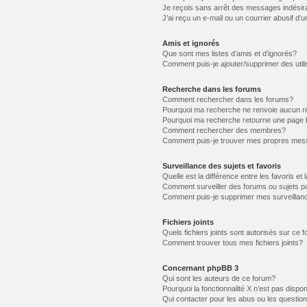
Je reçois sans arrêt des messages indésir
J’ai reçu un e-mail ou un courrier abusif d’u
Amis et ignorés
Que sont mes listes d’amis et d’ignorés?
Comment puis-je ajouter/supprimer des utili
Recherche dans les forums
Comment rechercher dans les forums?
Pourquoi ma recherche ne renvoie aucun ré
Pourquoi ma recherche retourne une page 
Comment rechercher des membres?
Comment puis-je trouver mes propres mess
Surveillance des sujets et favoris
Quelle est la différence entre les favoris et 
Comment surveiller des forums ou sujets pa
Comment puis-je supprimer mes surveillanc
Fichiers joints
Quels fichiers joints sont autorisés sur ce 
Comment trouver tous mes fichiers joints?
Concernant phpBB 3
Qui sont les auteurs de ce forum?
Pourquoi la fonctionnalité X n’est pas dispon
Qui contacter pour les abus ou les questio