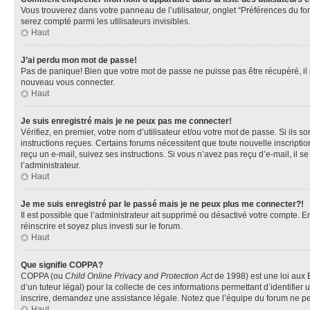
Vous trouverez dans votre panneau de l’utilisateur, onglet “Préférences du fo
serez compté parmi les utilisateurs invisibles.
Haut
J’ai perdu mon mot de passe!
Pas de panique! Bien que votre mot de passe ne puisse pas être récupéré, il pe
nouveau vous connecter.
Haut
Je suis enregistré mais je ne peux pas me connecter!
Vérifiez, en premier, votre nom d’utilisateur et/ou votre mot de passe. Si ils so
instructions reçues. Certains forums nécessitent que toute nouvelle inscriptio
reçu un e-mail, suivez ses instructions. Si vous n’avez pas reçu d’e-mail, il se
l’administrateur.
Haut
Je me suis enregistré par le passé mais je ne peux plus me connecter?!
Il est possible que l’administrateur ait supprimé ou désactivé votre compte. En
réinscrire et soyez plus investi sur le forum.
Haut
Que signifie COPPA?
COPPA (ou
Child Online Privacy and Protection Act
de 1998) est une loi aux E
d’un tuteur légal) pour la collecte de ces informations permettant d’identifie
inscrire, demandez une assistance légale. Notez que l’équipe du forum ne peut
Haut