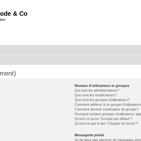
ode & Co
tion
mment)
Niveaux d’utilisateurs et groupes
Qui sont les administrateurs?
Que sont les modérateurs?
Que sont les groupes d’utilisateurs?
Comment adhérer à un groupe d’utilisateur
Comment devenir modérateur de groupe?
Pourquoi certains groupes d’utilisateurs ap
Qu’est-ce qu’un “Groupe par défaut”?
Qu’est-ce que le lien “L’équipe du forum”?
Messagerie privée
Je ne peux pas envoyer de messages priv