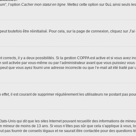
rum”, l’option
Cacher mon statut en ligne
. Mettez cette option sur
Oui
ainsi seuls le
ut toutefois être réinitialisé. Pour cela, sur la page de connexion, cliquez sur
J’ai
nt corrects, il y a deux possibilités. Si la gestion COPPA est active et si vous avez i
n soit activée par vous-même ou par l’administrateur avant que vous puissiez vous c
 peut que vous ayez fourni une adresse incorrecte ou que l’e-mail ait été traité par u
 effet, il est courant de supprimer régulièrement les utilisateurs ne postant pas pou
tats-Unis qui dit que les sites Internet pouvant recueillir des informations de mi
r un mineur de moins de 13 ans. Si vous n’êtes pas sûr que cela s’applique à vous, l
 pas fournir de conseils légaux et ne saurait être contactée pour des questions lég