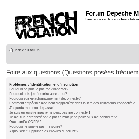
Forum Depeche M
Bienvenue sur le forum FrenchViola
Index du forum
Foire aux questions (Questions posées fréque
Problèmes d’identification et d’inscription
Pourquoi ne puis-je pas me connecter?
Pourquoi dois-je m’inscrire après tout?
Pourquoi suis-je automatiquement déconnecté?
Comment empêcher mon nom d’apparaître dans la liste des utilisateurs connectés?
J’ai perdu mon mot de passe!
Je suis enregistré mais je ne peux pas me connecter!
Je me suis enregistré par le passé mais je ne peux plus me connecter?!
Que signifie COPPA?
Pourquoi ne puis-je pas m’inscrire?
A quoi sert “Supprimer les cookies du forum”?