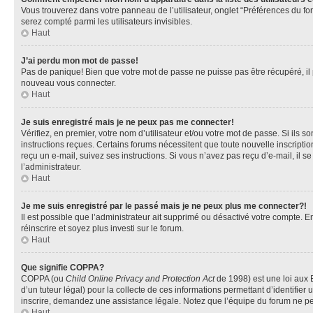
Vous trouverez dans votre panneau de l’utilisateur, onglet “Préférences du fo
serez compté parmi les utilisateurs invisibles.
Haut
J’ai perdu mon mot de passe!
Pas de panique! Bien que votre mot de passe ne puisse pas être récupéré, il pe
nouveau vous connecter.
Haut
Je suis enregistré mais je ne peux pas me connecter!
Vérifiez, en premier, votre nom d’utilisateur et/ou votre mot de passe. Si ils so
instructions reçues. Certains forums nécessitent que toute nouvelle inscriptio
reçu un e-mail, suivez ses instructions. Si vous n’avez pas reçu d’e-mail, il se
l’administrateur.
Haut
Je me suis enregistré par le passé mais je ne peux plus me connecter?!
Il est possible que l’administrateur ait supprimé ou désactivé votre compte. En
réinscrire et soyez plus investi sur le forum.
Haut
Que signifie COPPA?
COPPA (ou
Child Online Privacy and Protection Act
de 1998) est une loi aux E
d’un tuteur légal) pour la collecte de ces informations permettant d’identifie
inscrire, demandez une assistance légale. Notez que l’équipe du forum ne peut
Haut