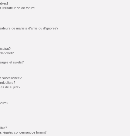
ables!
n utilisateur de ce forum!
sateurs de ma liste d’amis ou d’ignorés?
sultat?
blanche!?
ages et sujets?
la surveillance?
rticuliers?
es de sujets?
forum?
ible?
ns légales concernant ce forum?