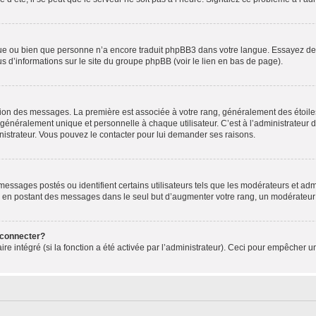
ngue ou bien que personne n’a encore traduit phpBB3 dans votre langue. Essayez de d
us d’informations sur le site du groupe phpBB (voir le lien en bas de page).
ation des messages. La première est associée à votre rang, généralement des étoile
éralement unique et personnelle à chaque utilisateur. C’est à l’administrateur d’ac
inistrateur. Vous pouvez le contacter pour lui demander ses raisons.
essages postés ou identifient certains utilisateurs tels que les modérateurs et admi
ums en postant des messages dans le seul but d’augmenter votre rang, un modérateu
 connecter?
ire intégré (si la fonction a été activée par l’administrateur). Ceci pour empêcher un