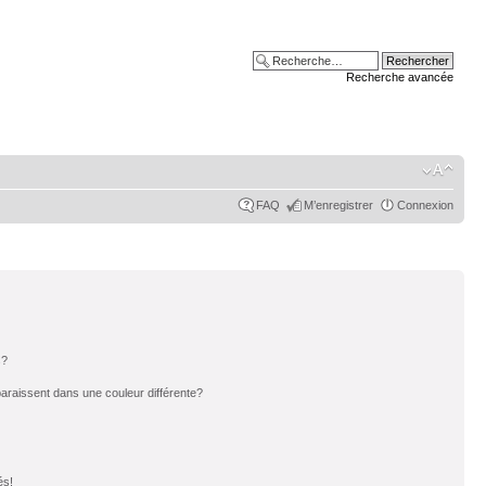
Recherche avancée
FAQ
M’enregistrer
Connexion
s?
paraissent dans une couleur différente?
és!