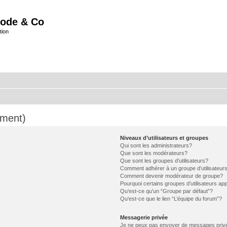
ode & Co
tion
mment)
Niveaux d’utilisateurs et groupes
Qui sont les administrateurs?
Que sont les modérateurs?
Que sont les groupes d’utilisateurs?
Comment adhérer à un groupe d’utilisateur
Comment devenir modérateur de groupe?
Pourquoi certains groupes d’utilisateurs ap
Qu’est-ce qu’un “Groupe par défaut”?
Qu’est-ce que le lien “L’équipe du forum”?
Messagerie privée
Je ne peux pas envoyer de messages priv