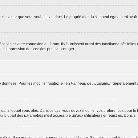
m d’utilisateur que vous souhaitez utiliser. Le propriétaire du site peut également av
ation et votre connexion au forum. Ils fournissent aussi des fonctionnalités telles 
la suppression des cookies peut les corriger.
 données. Pour les modifier, visitez le lien
Panneau de l’utilisateur
(généralement a
elui dans lequel vous êtes. Dans ce cas, vous devez modifier vos préférences pour le
a plupart des paramètres n’est accessible qu’aux utilisateurs enregistrés. Donc si v
 d’été, il se peut que le serveur ne soit pas à l’heure. Signalez ce problème à l’adm