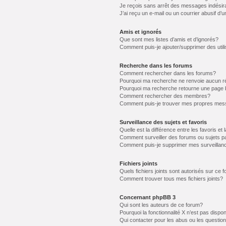
Je reçois sans arrêt des messages indésir
J’ai reçu un e-mail ou un courrier abusif d’u
Amis et ignorés
Que sont mes listes d’amis et d’ignorés?
Comment puis-je ajouter/supprimer des utili
Recherche dans les forums
Comment rechercher dans les forums?
Pourquoi ma recherche ne renvoie aucun ré
Pourquoi ma recherche retourne une page 
Comment rechercher des membres?
Comment puis-je trouver mes propres mess
Surveillance des sujets et favoris
Quelle est la différence entre les favoris et 
Comment surveiller des forums ou sujets pa
Comment puis-je supprimer mes surveillanc
Fichiers joints
Quels fichiers joints sont autorisés sur ce 
Comment trouver tous mes fichiers joints?
Concernant phpBB 3
Qui sont les auteurs de ce forum?
Pourquoi la fonctionnalité X n’est pas dispon
Qui contacter pour les abus ou les questio