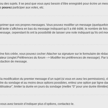
 des sujets. Il se peut que vous ayez besoin d’être enregistré pour écrire un mes
us
pouvez
participer aux votes, etc.
pprimer que vos propres messages. Vous pouvez modifier un message (quelquefois d
xte s’affichera en bas du message indiquant qu’il a été édité, le nombre de fois qu’
age, cependant ils ont la possibilité de laisser une note indiquant qu’ils ont modi
 Une fois créée, vous pouvez cocher
Attacher sa signature
sur le formulaire de réda
ateur (onglet
Préférences du forum --> Modifier les préférences de message
). Par 
rédaction de message.
u la modification du premier message d’un sujet (si vous en avez les permissions), c
titre du sondage et au moins deux options possibles, entrez une option par ligne
tilisateur”, limiter la durée en jours du sondage (mettre “0” pour une durée illimitée)
vous avez besoin d’indiquer plus d’options, contactez-le.