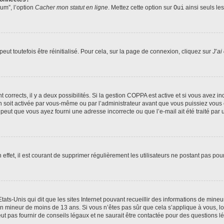
rum”, l’option
Cacher mon statut en ligne
. Mettez cette option sur
Oui
ainsi seuls le
ut toutefois être réinitialisé. Pour cela, sur la page de connexion, cliquez sur
J’ai
nt corrects, il y a deux possibilités. Si la gestion COPPA est active et si vous avez i
n soit activée par vous-même ou par l’administrateur avant que vous puissiez vous c
 peut que vous ayez fourni une adresse incorrecte ou que l’e-mail ait été traité par u
 effet, il est courant de supprimer régulièrement les utilisateurs ne postant pas pou
tats-Unis qui dit que les sites Internet pouvant recueillir des informations de mi
r un mineur de moins de 13 ans. Si vous n’êtes pas sûr que cela s’applique à vous, l
 pas fournir de conseils légaux et ne saurait être contactée pour des questions lég