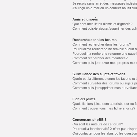
Je reçois sans arrêt des messages indésir
J’ai reçu un e-mail ou un courrier abusif d’u
Amis et ignorés
Que sont mes listes d’amis et d’ignorés?
Comment puis-je ajouter/supprimer des utili
Recherche dans les forums
Comment rechercher dans les forums?
Pourquoi ma recherche ne renvoie aucun ré
Pourquoi ma recherche retourne une page 
Comment rechercher des membres?
Comment puis-je trouver mes propres mess
Surveillance des sujets et favoris
Quelle est la différence entre les favoris et 
Comment surveiller des forums ou sujets pa
Comment puis-je supprimer mes surveillanc
Fichiers joints
Quels fichiers joints sont autorisés sur ce 
Comment trouver tous mes fichiers joints?
Concernant phpBB 3
Qui sont les auteurs de ce forum?
Pourquoi la fonctionnalité X n’est pas dispon
Qui contacter pour les abus ou les questio