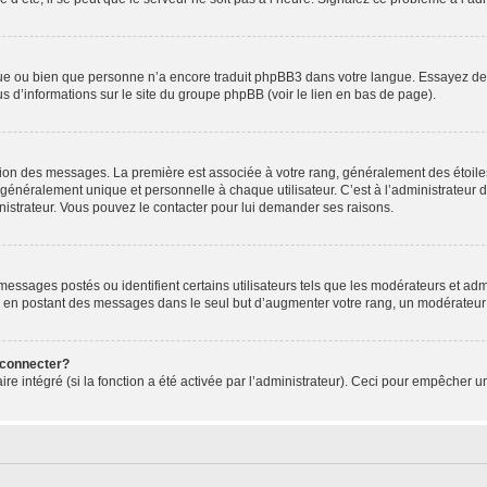
ngue ou bien que personne n’a encore traduit phpBB3 dans votre langue. Essayez de d
us d’informations sur le site du groupe phpBB (voir le lien en bas de page).
ation des messages. La première est associée à votre rang, généralement des étoile
éralement unique et personnelle à chaque utilisateur. C’est à l’administrateur d’ac
inistrateur. Vous pouvez le contacter pour lui demander ses raisons.
essages postés ou identifient certains utilisateurs tels que les modérateurs et admi
ums en postant des messages dans le seul but d’augmenter votre rang, un modérateu
 connecter?
ire intégré (si la fonction a été activée par l’administrateur). Ceci pour empêcher un