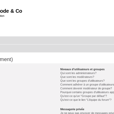
ode & Co
tion
mment)
Niveaux d’utilisateurs et groupes
Qui sont les administrateurs?
Que sont les modérateurs?
Que sont les groupes d’utilisateurs?
Comment adhérer à un groupe d’utilisateur
Comment devenir modérateur de groupe?
Pourquoi certains groupes d’utilisateurs ap
Qu’est-ce qu’un “Groupe par défaut”?
Qu’est-ce que le lien “L’équipe du forum”?
Messagerie privée
Je ne peux pas envoyer de messages priv