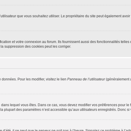
m d’utilisateur que vous souhaitez utiliser. Le propriétaire du site peut également av
ation et votre connexion au forum. Ils fournissent aussi des fonctionnalités telles 
la suppression des cookies peut les corriger.
 données. Pour les modifier, visitez le lien
Panneau de l’utilisateur
(généralement a
elui dans lequel vous êtes. Dans ce cas, vous devez modifier vos préférences pour le
a plupart des paramètres n’est accessible qu’aux utilisateurs enregistrés. Donc si v
 d’été, il se peut que le serveur ne soit pas à l’heure. Signalez ce problème à l’adm