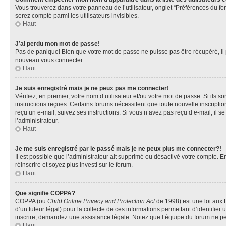
Vous trouverez dans votre panneau de l’utilisateur, onglet “Préférences du fo
serez compté parmi les utilisateurs invisibles.
Haut
J’ai perdu mon mot de passe!
Pas de panique! Bien que votre mot de passe ne puisse pas être récupéré, il pe
nouveau vous connecter.
Haut
Je suis enregistré mais je ne peux pas me connecter!
Vérifiez, en premier, votre nom d’utilisateur et/ou votre mot de passe. Si ils so
instructions reçues. Certains forums nécessitent que toute nouvelle inscriptio
reçu un e-mail, suivez ses instructions. Si vous n’avez pas reçu d’e-mail, il se
l’administrateur.
Haut
Je me suis enregistré par le passé mais je ne peux plus me connecter?!
Il est possible que l’administrateur ait supprimé ou désactivé votre compte. En
réinscrire et soyez plus investi sur le forum.
Haut
Que signifie COPPA?
COPPA (ou
Child Online Privacy and Protection Act
de 1998) est une loi aux E
d’un tuteur légal) pour la collecte de ces informations permettant d’identifie
inscrire, demandez une assistance légale. Notez que l’équipe du forum ne peut
Haut