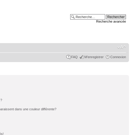
Recherche avancée
FAQ
M’enregistrer
Connexion
s?
paraissent dans une couleur différente?
és!