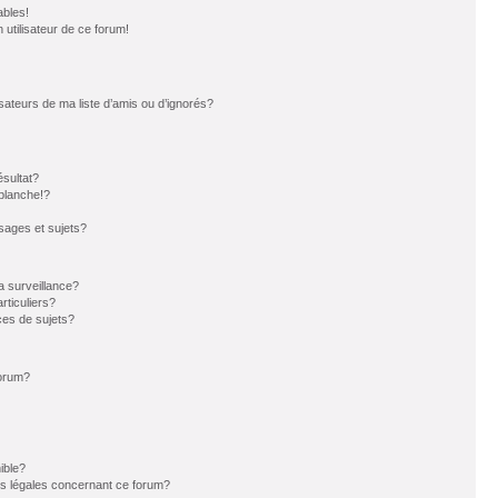
ables!
n utilisateur de ce forum!
sateurs de ma liste d’amis ou d’ignorés?
sultat?
blanche!?
ages et sujets?
la surveillance?
rticuliers?
es de sujets?
forum?
ible?
ns légales concernant ce forum?