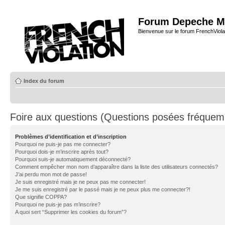
Forum Depeche M
Bienvenue sur le forum FrenchViola
Index du forum
Foire aux questions (Questions posées fréque
Problèmes d’identification et d’inscription
Pourquoi ne puis-je pas me connecter?
Pourquoi dois-je m’inscrire après tout?
Pourquoi suis-je automatiquement déconnecté?
Comment empêcher mon nom d’apparaître dans la liste des utilisateurs connectés?
J’ai perdu mon mot de passe!
Je suis enregistré mais je ne peux pas me connecter!
Je me suis enregistré par le passé mais je ne peux plus me connecter?!
Que signifie COPPA?
Pourquoi ne puis-je pas m’inscrire?
A quoi sert “Supprimer les cookies du forum”?