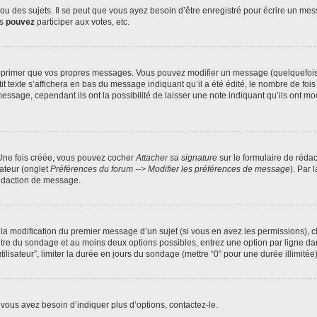
 des sujets. Il se peut que vous ayez besoin d’être enregistré pour écrire un mes
us
pouvez
participer aux votes, etc.
pprimer que vos propres messages. Vous pouvez modifier un message (quelquefois d
xte s’affichera en bas du message indiquant qu’il a été édité, le nombre de fois qu’
age, cependant ils ont la possibilité de laisser une note indiquant qu’ils ont modi
 Une fois créée, vous pouvez cocher
Attacher sa signature
sur le formulaire de réda
ateur (onglet
Préférences du forum --> Modifier les préférences de message
). Par 
rédaction de message.
u la modification du premier message d’un sujet (si vous en avez les permissions), c
titre du sondage et au moins deux options possibles, entrez une option par ligne
tilisateur”, limiter la durée en jours du sondage (mettre “0” pour une durée illimitée)
vous avez besoin d’indiquer plus d’options, contactez-le.