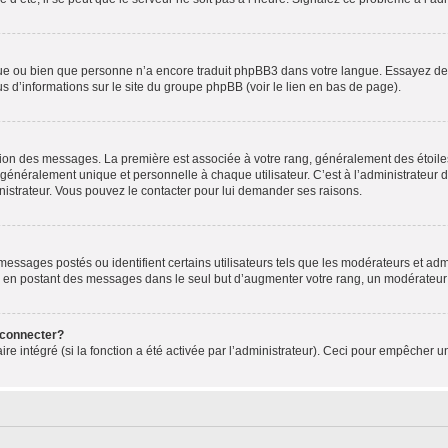
ngue ou bien que personne n’a encore traduit phpBB3 dans votre langue. Essayez de d
us d’informations sur le site du groupe phpBB (voir le lien en bas de page).
ation des messages. La première est associée à votre rang, généralement des étoile
éralement unique et personnelle à chaque utilisateur. C’est à l’administrateur d’ac
inistrateur. Vous pouvez le contacter pour lui demander ses raisons.
essages postés ou identifient certains utilisateurs tels que les modérateurs et admi
ums en postant des messages dans le seul but d’augmenter votre rang, un modérateu
 connecter?
ire intégré (si la fonction a été activée par l’administrateur). Ceci pour empêcher un