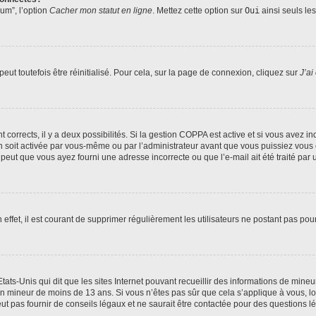
rum”, l’option
Cacher mon statut en ligne
. Mettez cette option sur
Oui
ainsi seuls le
ut toutefois être réinitialisé. Pour cela, sur la page de connexion, cliquez sur
J’ai
nt corrects, il y a deux possibilités. Si la gestion COPPA est active et si vous avez i
n soit activée par vous-même ou par l’administrateur avant que vous puissiez vous c
 peut que vous ayez fourni une adresse incorrecte ou que l’e-mail ait été traité par u
 effet, il est courant de supprimer régulièrement les utilisateurs ne postant pas pou
tats-Unis qui dit que les sites Internet pouvant recueillir des informations de mi
r un mineur de moins de 13 ans. Si vous n’êtes pas sûr que cela s’applique à vous, l
 pas fournir de conseils légaux et ne saurait être contactée pour des questions lég