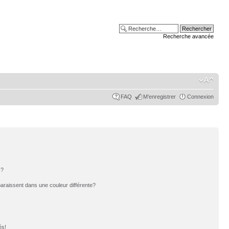
Recherche avancée
FAQ
M’enregistrer
Connexion
s?
paraissent dans une couleur différente?
és!