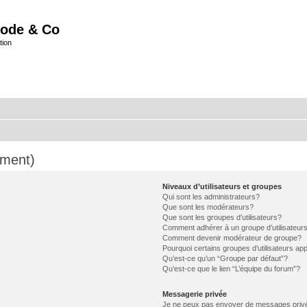
ode & Co
tion
mment)
Niveaux d’utilisateurs et groupes
Qui sont les administrateurs?
Que sont les modérateurs?
Que sont les groupes d’utilisateurs?
Comment adhérer à un groupe d’utilisateur
Comment devenir modérateur de groupe?
Pourquoi certains groupes d’utilisateurs ap
Qu’est-ce qu’un “Groupe par défaut”?
Qu’est-ce que le lien “L’équipe du forum”?
Messagerie privée
Je ne peux pas envoyer de messages priv