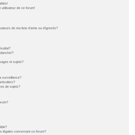
ables!
n utilisateur de ce forum!
sateurs de ma liste d’amis ou d’ignorés?
sultat?
blanche!?
ages et sujets?
la surveillance?
rticuliers?
es de sujets?
forum?
ible?
ns légales concernant ce forum?