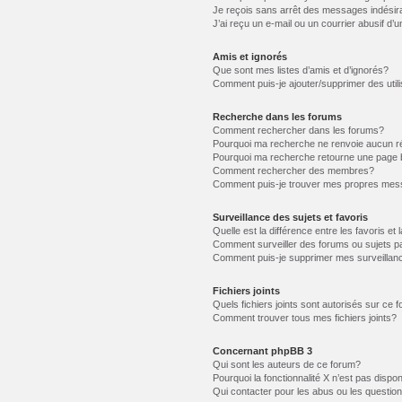
Je reçois sans arrêt des messages indésir
J’ai reçu un e-mail ou un courrier abusif d’u
Amis et ignorés
Que sont mes listes d’amis et d’ignorés?
Comment puis-je ajouter/supprimer des utili
Recherche dans les forums
Comment rechercher dans les forums?
Pourquoi ma recherche ne renvoie aucun ré
Pourquoi ma recherche retourne une page 
Comment rechercher des membres?
Comment puis-je trouver mes propres mess
Surveillance des sujets et favoris
Quelle est la différence entre les favoris et 
Comment surveiller des forums ou sujets pa
Comment puis-je supprimer mes surveillanc
Fichiers joints
Quels fichiers joints sont autorisés sur ce 
Comment trouver tous mes fichiers joints?
Concernant phpBB 3
Qui sont les auteurs de ce forum?
Pourquoi la fonctionnalité X n’est pas dispon
Qui contacter pour les abus ou les questio