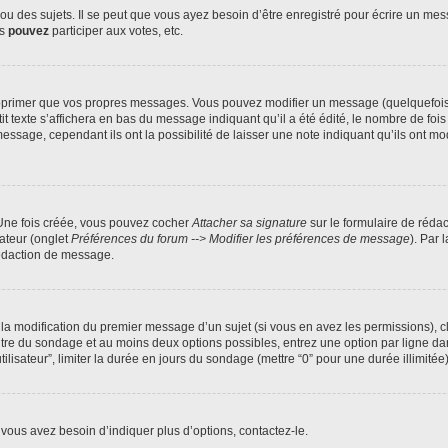
 des sujets. Il se peut que vous ayez besoin d’être enregistré pour écrire un mes
us
pouvez
participer aux votes, etc.
pprimer que vos propres messages. Vous pouvez modifier un message (quelquefois d
xte s’affichera en bas du message indiquant qu’il a été édité, le nombre de fois qu’
age, cependant ils ont la possibilité de laisser une note indiquant qu’ils ont modi
 Une fois créée, vous pouvez cocher
Attacher sa signature
sur le formulaire de réda
ateur (onglet
Préférences du forum --> Modifier les préférences de message
). Par 
rédaction de message.
u la modification du premier message d’un sujet (si vous en avez les permissions), c
titre du sondage et au moins deux options possibles, entrez une option par ligne
tilisateur”, limiter la durée en jours du sondage (mettre “0” pour une durée illimitée)
vous avez besoin d’indiquer plus d’options, contactez-le.