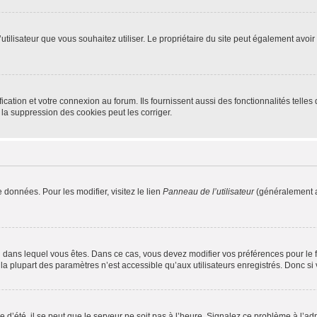
m d’utilisateur que vous souhaitez utiliser. Le propriétaire du site peut également av
ation et votre connexion au forum. Ils fournissent aussi des fonctionnalités telles 
la suppression des cookies peut les corriger.
 données. Pour les modifier, visitez le lien
Panneau de l’utilisateur
(généralement a
elui dans lequel vous êtes. Dans ce cas, vous devez modifier vos préférences pour le
a plupart des paramètres n’est accessible qu’aux utilisateurs enregistrés. Donc si v
 d’été, il se peut que le serveur ne soit pas à l’heure. Signalez ce problème à l’adm