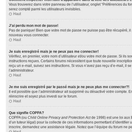
Vous trouverez dans votre panneau de l’utilisateur, onglet “Préférences du fo
serez compté parmi les utilisateurs invisibles.
Haut
J’ai perdu mon mot de passe!
Pas de panique! Bien que votre mot de passe ne puisse pas être récupéré, il pe
nouveau vous connecter.
Haut
Je suis enregistré mais je ne peux pas me connecter!
Vérifiez, en premier, votre nom d’utilisateur et/ou votre mot de passe. Si ils so
instructions reçues. Certains forums nécessitent que toute nouvelle inscriptio
reçu un e-mail, suivez ses instructions. Si vous n’avez pas reçu d’e-mail, il se
l’administrateur.
Haut
Je me suis enregistré par le passé mais je ne peux plus me connecter?!
Il est possible que l’administrateur ait supprimé ou désactivé votre compte. En
réinscrire et soyez plus investi sur le forum.
Haut
Que signifie COPPA?
COPPA (ou
Child Online Privacy and Protection Act
de 1998) est une loi aux E
d’un tuteur légal) pour la collecte de ces informations permettant d’identifie
inscrire, demandez une assistance légale. Notez que l’équipe du forum ne peut
Haut