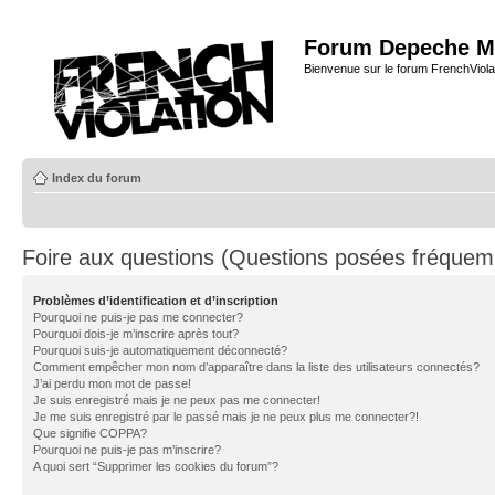
Forum Depeche M
Bienvenue sur le forum FrenchViola
Index du forum
Foire aux questions (Questions posées fréque
Problèmes d’identification et d’inscription
Pourquoi ne puis-je pas me connecter?
Pourquoi dois-je m’inscrire après tout?
Pourquoi suis-je automatiquement déconnecté?
Comment empêcher mon nom d’apparaître dans la liste des utilisateurs connectés?
J’ai perdu mon mot de passe!
Je suis enregistré mais je ne peux pas me connecter!
Je me suis enregistré par le passé mais je ne peux plus me connecter?!
Que signifie COPPA?
Pourquoi ne puis-je pas m’inscrire?
A quoi sert “Supprimer les cookies du forum”?