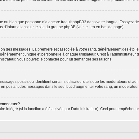
ngue ou bien que personne n’a encore traduit phpBB3 dans votre langue. Essayez de d
us d’informations sur le site du groupe phpBB (voir le lien en bas de page).
ation des messages. La première est associée à votre rang, généralement des étoile
éralement unique et personnelle à chaque utilisateur. C’est à l’administrateur d’ac
inistrateur. Vous pouvez le contacter pour lui demander ses raisons.
essages postés ou identifient certains utilisateurs tels que les modérateurs et admi
ums en postant des messages dans le seul but d’augmenter votre rang, un modérateu
 connecter?
ire intégré (si la fonction a été activée par l’administrateur). Ceci pour empêcher un