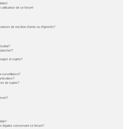
ables!
n utilisateur de ce forum!
sateurs de ma liste d’amis ou d’ignorés?
sultat?
blanche!?
ages et sujets?
la surveillance?
rticuliers?
es de sujets?
forum?
ible?
ns légales concernant ce forum?