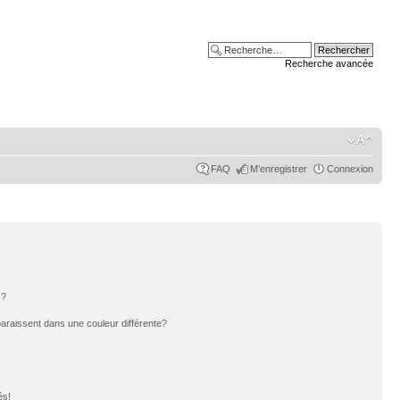
Recherche avancée
FAQ
M’enregistrer
Connexion
s?
paraissent dans une couleur différente?
és!