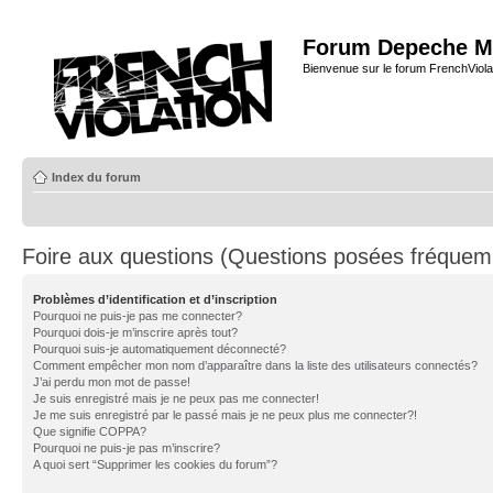
Forum Depeche M
Bienvenue sur le forum FrenchViola
Index du forum
Foire aux questions (Questions posées fréque
Problèmes d’identification et d’inscription
Pourquoi ne puis-je pas me connecter?
Pourquoi dois-je m’inscrire après tout?
Pourquoi suis-je automatiquement déconnecté?
Comment empêcher mon nom d’apparaître dans la liste des utilisateurs connectés?
J’ai perdu mon mot de passe!
Je suis enregistré mais je ne peux pas me connecter!
Je me suis enregistré par le passé mais je ne peux plus me connecter?!
Que signifie COPPA?
Pourquoi ne puis-je pas m’inscrire?
A quoi sert “Supprimer les cookies du forum”?