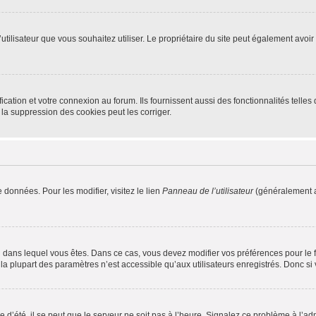
m d’utilisateur que vous souhaitez utiliser. Le propriétaire du site peut également av
ation et votre connexion au forum. Ils fournissent aussi des fonctionnalités telles 
la suppression des cookies peut les corriger.
 données. Pour les modifier, visitez le lien
Panneau de l’utilisateur
(généralement a
elui dans lequel vous êtes. Dans ce cas, vous devez modifier vos préférences pour le
a plupart des paramètres n’est accessible qu’aux utilisateurs enregistrés. Donc si v
 d’été, il se peut que le serveur ne soit pas à l’heure. Signalez ce problème à l’adm