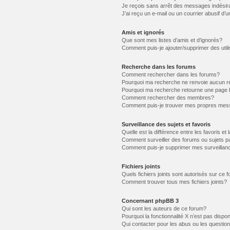
Je reçois sans arrêt des messages indésir
J’ai reçu un e-mail ou un courrier abusif d’u
Amis et ignorés
Que sont mes listes d’amis et d’ignorés?
Comment puis-je ajouter/supprimer des utili
Recherche dans les forums
Comment rechercher dans les forums?
Pourquoi ma recherche ne renvoie aucun ré
Pourquoi ma recherche retourne une page 
Comment rechercher des membres?
Comment puis-je trouver mes propres mess
Surveillance des sujets et favoris
Quelle est la différence entre les favoris et 
Comment surveiller des forums ou sujets pa
Comment puis-je supprimer mes surveillanc
Fichiers joints
Quels fichiers joints sont autorisés sur ce 
Comment trouver tous mes fichiers joints?
Concernant phpBB 3
Qui sont les auteurs de ce forum?
Pourquoi la fonctionnalité X n’est pas dispon
Qui contacter pour les abus ou les questio