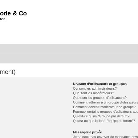
ode & Co
tion
mment)
Niveaux d’utilisateurs et groupes
Qui sont les administrateurs?
Que sont les modérateurs?
Que sont les groupes d’utilisateurs?
Comment adhérer à un groupe d’utilisateur
Comment devenir modérateur de groupe?
Pourquoi certains groupes d’utilisateurs ap
Qu’est-ce qu’un “Groupe par défaut”?
Qu’est-ce que le lien “L’équipe du forum”?
Messagerie privée
Je ne peux pas envoyer de messages priv