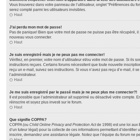
Vous trouverez dans votre panneau de l’utilisateur, onglet “Préférences du fo
serez compté parmi les utilisateurs invisibles.
Haut
J’ai perdu mon mot de passe!
Pas de panique! Bien que votre mot de passe ne puisse pas être récupéré, il pe
nouveau vous connecter.
Haut
Je suis enregistré mais je ne peux pas me connecter!
Vérifiez, en premier, votre nom d’utilisateur et/ou votre mot de passe. Si ils so
instructions reçues. Certains forums nécessitent que toute nouvelle inscriptio
reçu un e-mail, suivez ses instructions. Si vous n’avez pas reçu d’e-mail, il se
l’administrateur.
Haut
Je me suis enregistré par le passé mais je ne peux plus me connecter?!
Il est possible que l’administrateur ait supprimé ou désactivé votre compte. En
réinscrire et soyez plus investi sur le forum.
Haut
Que signifie COPPA?
COPPA (ou
Child Online Privacy and Protection Act
de 1998) est une loi aux E
d’un tuteur légal) pour la collecte de ces informations permettant d’identifie
inscrire, demandez une assistance légale. Notez que l’équipe du forum ne peut
Haut