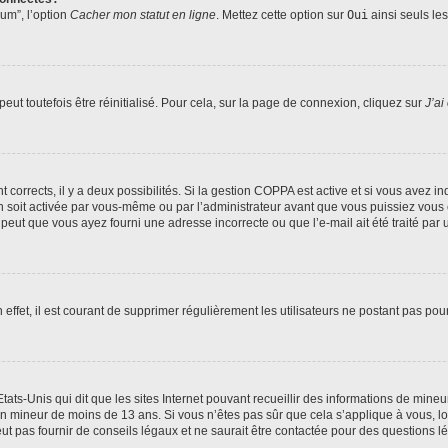
rum”, l’option
Cacher mon statut en ligne
. Mettez cette option sur
Oui
ainsi seuls le
ut toutefois être réinitialisé. Pour cela, sur la page de connexion, cliquez sur
J’ai
nt corrects, il y a deux possibilités. Si la gestion COPPA est active et si vous avez i
n soit activée par vous-même ou par l’administrateur avant que vous puissiez vous c
 peut que vous ayez fourni une adresse incorrecte ou que l’e-mail ait été traité par u
 effet, il est courant de supprimer régulièrement les utilisateurs ne postant pas pou
tats-Unis qui dit que les sites Internet pouvant recueillir des informations de mi
r un mineur de moins de 13 ans. Si vous n’êtes pas sûr que cela s’applique à vous, l
 pas fournir de conseils légaux et ne saurait être contactée pour des questions lég