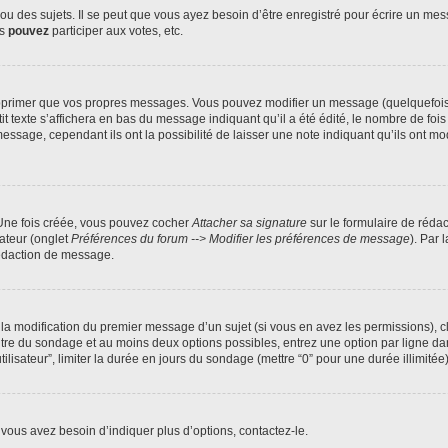
 des sujets. Il se peut que vous ayez besoin d’être enregistré pour écrire un mes
us
pouvez
participer aux votes, etc.
pprimer que vos propres messages. Vous pouvez modifier un message (quelquefois d
xte s’affichera en bas du message indiquant qu’il a été édité, le nombre de fois qu’
age, cependant ils ont la possibilité de laisser une note indiquant qu’ils ont modi
 Une fois créée, vous pouvez cocher
Attacher sa signature
sur le formulaire de réda
ateur (onglet
Préférences du forum --> Modifier les préférences de message
). Par 
rédaction de message.
u la modification du premier message d’un sujet (si vous en avez les permissions), c
titre du sondage et au moins deux options possibles, entrez une option par ligne
tilisateur”, limiter la durée en jours du sondage (mettre “0” pour une durée illimitée)
vous avez besoin d’indiquer plus d’options, contactez-le.