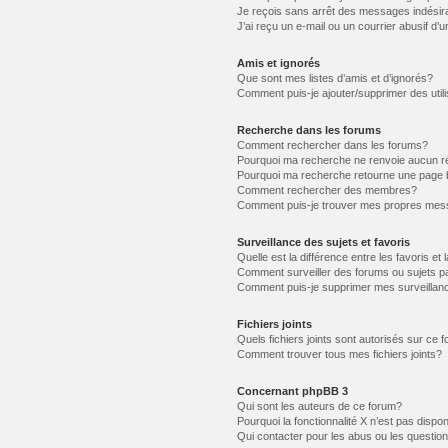
Je reçois sans arrêt des messages indésir
J’ai reçu un e-mail ou un courrier abusif d’u
Amis et ignorés
Que sont mes listes d’amis et d’ignorés?
Comment puis-je ajouter/supprimer des utili
Recherche dans les forums
Comment rechercher dans les forums?
Pourquoi ma recherche ne renvoie aucun ré
Pourquoi ma recherche retourne une page 
Comment rechercher des membres?
Comment puis-je trouver mes propres mess
Surveillance des sujets et favoris
Quelle est la différence entre les favoris et 
Comment surveiller des forums ou sujets pa
Comment puis-je supprimer mes surveillanc
Fichiers joints
Quels fichiers joints sont autorisés sur ce 
Comment trouver tous mes fichiers joints?
Concernant phpBB 3
Qui sont les auteurs de ce forum?
Pourquoi la fonctionnalité X n’est pas dispon
Qui contacter pour les abus ou les questio