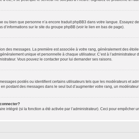
ngue ou bien que personne n’a encore traduit phpBB3 dans votre langue. Essayez de d
us d’informations sur le site du groupe phpBB (voir le lien en bas de page).
ation des messages. La première est associée à votre rang, généralement des étoile
éralement unique et personnelle à chaque utilisateur. C’est à l’administrateur d’ac
inistrateur. Vous pouvez le contacter pour lui demander ses raisons.
essages postés ou identifient certains utilisateurs tels que les modérateurs et admi
ums en postant des messages dans le seul but d’augmenter votre rang, un modérateu
 connecter?
ire intégré (si la fonction a été activée par l’administrateur). Ceci pour empêcher un