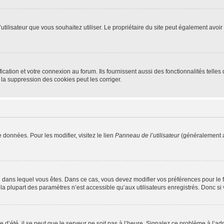
m d’utilisateur que vous souhaitez utiliser. Le propriétaire du site peut également av
ation et votre connexion au forum. Ils fournissent aussi des fonctionnalités telles 
la suppression des cookies peut les corriger.
 données. Pour les modifier, visitez le lien
Panneau de l’utilisateur
(généralement a
elui dans lequel vous êtes. Dans ce cas, vous devez modifier vos préférences pour le
a plupart des paramètres n’est accessible qu’aux utilisateurs enregistrés. Donc si v
 d’été, il se peut que le serveur ne soit pas à l’heure. Signalez ce problème à l’adm