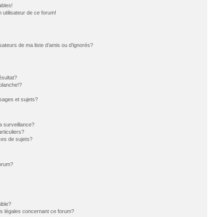
ables!
n utilisateur de ce forum!
sateurs de ma liste d’amis ou d’ignorés?
sultat?
blanche!?
ages et sujets?
la surveillance?
rticuliers?
es de sujets?
forum?
ible?
ns légales concernant ce forum?