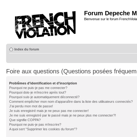
Forum Depeche M
Bienvenue sur le forum FrenchViola
Index du forum
Foire aux questions (Questions posées fréque
Problèmes d’identification et d’inscription
Pourquoi ne puis-je pas me connecter?
Pourquoi dois-je m’inscrire après tout?
Pourquoi suis-je automatiquement déconnecté?
Comment empêcher mon nom d’apparaître dans la liste des utilisateurs connectés?
J’ai perdu mon mot de passe!
Je suis enregistré mais je ne peux pas me connecter!
Je me suis enregistré par le passé mais je ne peux plus me connecter?!
Que signifie COPPA?
Pourquoi ne puis-je pas m’inscrire?
A quoi sert “Supprimer les cookies du forum”?