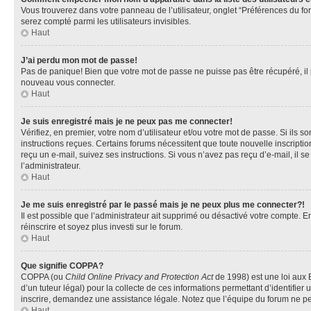
Vous trouverez dans votre panneau de l’utilisateur, onglet “Préférences du fo
serez compté parmi les utilisateurs invisibles.
Haut
J’ai perdu mon mot de passe!
Pas de panique! Bien que votre mot de passe ne puisse pas être récupéré, il pe
nouveau vous connecter.
Haut
Je suis enregistré mais je ne peux pas me connecter!
Vérifiez, en premier, votre nom d’utilisateur et/ou votre mot de passe. Si ils so
instructions reçues. Certains forums nécessitent que toute nouvelle inscriptio
reçu un e-mail, suivez ses instructions. Si vous n’avez pas reçu d’e-mail, il se
l’administrateur.
Haut
Je me suis enregistré par le passé mais je ne peux plus me connecter?!
Il est possible que l’administrateur ait supprimé ou désactivé votre compte. En
réinscrire et soyez plus investi sur le forum.
Haut
Que signifie COPPA?
COPPA (ou
Child Online Privacy and Protection Act
de 1998) est une loi aux E
d’un tuteur légal) pour la collecte de ces informations permettant d’identifie
inscrire, demandez une assistance légale. Notez que l’équipe du forum ne peut
Haut