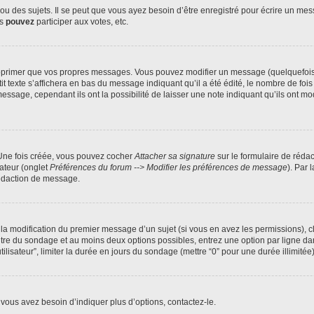
 des sujets. Il se peut que vous ayez besoin d’être enregistré pour écrire un mes
us
pouvez
participer aux votes, etc.
pprimer que vos propres messages. Vous pouvez modifier un message (quelquefois d
xte s’affichera en bas du message indiquant qu’il a été édité, le nombre de fois qu’
age, cependant ils ont la possibilité de laisser une note indiquant qu’ils ont modi
 Une fois créée, vous pouvez cocher
Attacher sa signature
sur le formulaire de réda
ateur (onglet
Préférences du forum --> Modifier les préférences de message
). Par 
rédaction de message.
u la modification du premier message d’un sujet (si vous en avez les permissions), c
titre du sondage et au moins deux options possibles, entrez une option par ligne
tilisateur”, limiter la durée en jours du sondage (mettre “0” pour une durée illimitée)
vous avez besoin d’indiquer plus d’options, contactez-le.