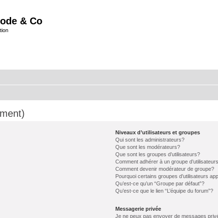
ode & Co
tion
mment)
Niveaux d’utilisateurs et groupes
Qui sont les administrateurs?
Que sont les modérateurs?
Que sont les groupes d’utilisateurs?
Comment adhérer à un groupe d’utilisateur
Comment devenir modérateur de groupe?
Pourquoi certains groupes d’utilisateurs ap
Qu’est-ce qu’un “Groupe par défaut”?
Qu’est-ce que le lien “L’équipe du forum”?
Messagerie privée
Je ne peux pas envoyer de messages priv