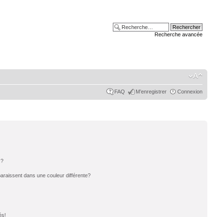
Recherche avancée
FAQ
M’enregistrer
Connexion
s?
paraissent dans une couleur différente?
és!