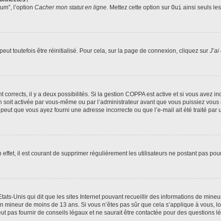
rum”, l’option
Cacher mon statut en ligne
. Mettez cette option sur
Oui
ainsi seuls le
ut toutefois être réinitialisé. Pour cela, sur la page de connexion, cliquez sur
J’ai
nt corrects, il y a deux possibilités. Si la gestion COPPA est active et si vous avez i
n soit activée par vous-même ou par l’administrateur avant que vous puissiez vous c
 peut que vous ayez fourni une adresse incorrecte ou que l’e-mail ait été traité par u
 effet, il est courant de supprimer régulièrement les utilisateurs ne postant pas pou
tats-Unis qui dit que les sites Internet pouvant recueillir des informations de mi
r un mineur de moins de 13 ans. Si vous n’êtes pas sûr que cela s’applique à vous, l
 pas fournir de conseils légaux et ne saurait être contactée pour des questions lég