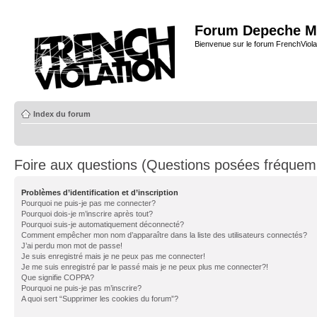
Forum Depeche M
Bienvenue sur le forum FrenchViola
Index du forum
Foire aux questions (Questions posées fréque
Problèmes d’identification et d’inscription
Pourquoi ne puis-je pas me connecter?
Pourquoi dois-je m’inscrire après tout?
Pourquoi suis-je automatiquement déconnecté?
Comment empêcher mon nom d’apparaître dans la liste des utilisateurs connectés?
J’ai perdu mon mot de passe!
Je suis enregistré mais je ne peux pas me connecter!
Je me suis enregistré par le passé mais je ne peux plus me connecter?!
Que signifie COPPA?
Pourquoi ne puis-je pas m’inscrire?
A quoi sert “Supprimer les cookies du forum”?