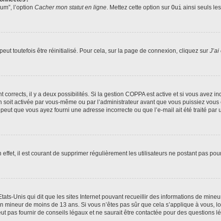
rum”, l’option
Cacher mon statut en ligne
. Mettez cette option sur
Oui
ainsi seuls le
ut toutefois être réinitialisé. Pour cela, sur la page de connexion, cliquez sur
J’ai
nt corrects, il y a deux possibilités. Si la gestion COPPA est active et si vous avez i
n soit activée par vous-même ou par l’administrateur avant que vous puissiez vous c
 peut que vous ayez fourni une adresse incorrecte ou que l’e-mail ait été traité par u
 effet, il est courant de supprimer régulièrement les utilisateurs ne postant pas pou
tats-Unis qui dit que les sites Internet pouvant recueillir des informations de mi
r un mineur de moins de 13 ans. Si vous n’êtes pas sûr que cela s’applique à vous, l
 pas fournir de conseils légaux et ne saurait être contactée pour des questions lég