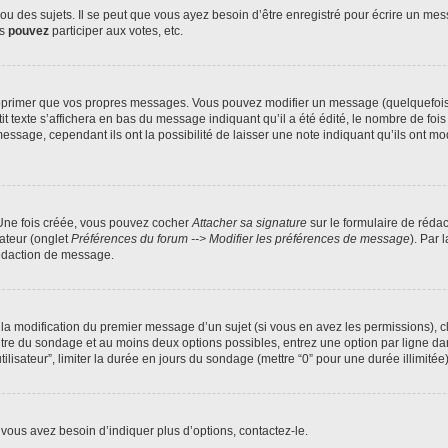
 des sujets. Il se peut que vous ayez besoin d’être enregistré pour écrire un mes
us
pouvez
participer aux votes, etc.
pprimer que vos propres messages. Vous pouvez modifier un message (quelquefois d
xte s’affichera en bas du message indiquant qu’il a été édité, le nombre de fois qu’
age, cependant ils ont la possibilité de laisser une note indiquant qu’ils ont modi
 Une fois créée, vous pouvez cocher
Attacher sa signature
sur le formulaire de réda
ateur (onglet
Préférences du forum --> Modifier les préférences de message
). Par 
rédaction de message.
u la modification du premier message d’un sujet (si vous en avez les permissions), c
titre du sondage et au moins deux options possibles, entrez une option par ligne
tilisateur”, limiter la durée en jours du sondage (mettre “0” pour une durée illimitée)
vous avez besoin d’indiquer plus d’options, contactez-le.