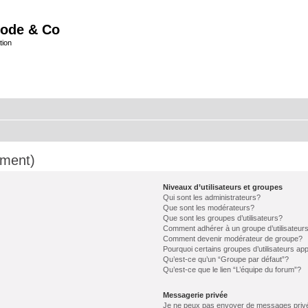
ode & Co
tion
mment)
Niveaux d’utilisateurs et groupes
Qui sont les administrateurs?
Que sont les modérateurs?
Que sont les groupes d’utilisateurs?
Comment adhérer à un groupe d’utilisateur
Comment devenir modérateur de groupe?
Pourquoi certains groupes d’utilisateurs ap
Qu’est-ce qu’un “Groupe par défaut”?
Qu’est-ce que le lien “L’équipe du forum”?
Messagerie privée
Je ne peux pas envoyer de messages priv