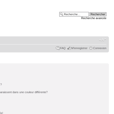
Recherche avancée
FAQ
M’enregistrer
Connexion
s?
paraissent dans une couleur différente?
és!