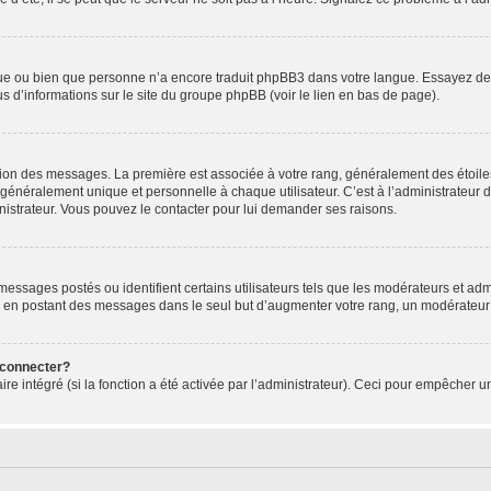
ngue ou bien que personne n’a encore traduit phpBB3 dans votre langue. Essayez de d
us d’informations sur le site du groupe phpBB (voir le lien en bas de page).
ation des messages. La première est associée à votre rang, généralement des étoile
éralement unique et personnelle à chaque utilisateur. C’est à l’administrateur d’ac
inistrateur. Vous pouvez le contacter pour lui demander ses raisons.
essages postés ou identifient certains utilisateurs tels que les modérateurs et admi
ums en postant des messages dans le seul but d’augmenter votre rang, un modérateu
 connecter?
ire intégré (si la fonction a été activée par l’administrateur). Ceci pour empêcher un