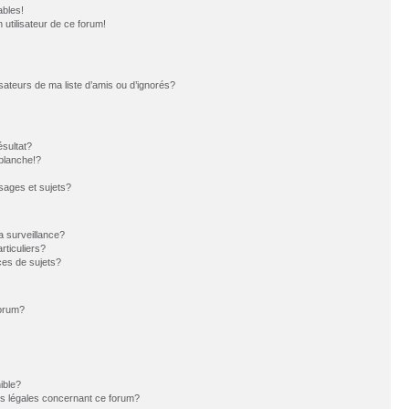
ables!
n utilisateur de ce forum!
sateurs de ma liste d’amis ou d’ignorés?
sultat?
blanche!?
ages et sujets?
la surveillance?
rticuliers?
es de sujets?
forum?
ible?
ns légales concernant ce forum?