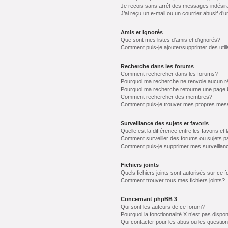
Je reçois sans arrêt des messages indésir
J’ai reçu un e-mail ou un courrier abusif d’u
Amis et ignorés
Que sont mes listes d’amis et d’ignorés?
Comment puis-je ajouter/supprimer des utili
Recherche dans les forums
Comment rechercher dans les forums?
Pourquoi ma recherche ne renvoie aucun ré
Pourquoi ma recherche retourne une page 
Comment rechercher des membres?
Comment puis-je trouver mes propres mess
Surveillance des sujets et favoris
Quelle est la différence entre les favoris et 
Comment surveiller des forums ou sujets pa
Comment puis-je supprimer mes surveillanc
Fichiers joints
Quels fichiers joints sont autorisés sur ce 
Comment trouver tous mes fichiers joints?
Concernant phpBB 3
Qui sont les auteurs de ce forum?
Pourquoi la fonctionnalité X n’est pas dispon
Qui contacter pour les abus ou les questio