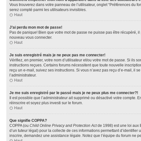
Vous trouverez dans votre panneau de l’utilisateur, onglet “Préférences du fo
serez compté parmi les utilisateurs invisibles.
Haut
J’ai perdu mon mot de passe!
Pas de panique! Bien que votre mot de passe ne puisse pas être récupéré, il pe
nouveau vous connecter.
Haut
Je suis enregistré mais je ne peux pas me connecter!
Vérifiez, en premier, votre nom d’utilisateur et/ou votre mot de passe. Si ils so
instructions reçues. Certains forums nécessitent que toute nouvelle inscriptio
reçu un e-mail, suivez ses instructions. Si vous n’avez pas reçu d’e-mail, il se
l’administrateur.
Haut
Je me suis enregistré par le passé mais je ne peux plus me connecter?!
Il est possible que l’administrateur ait supprimé ou désactivé votre compte. En
réinscrire et soyez plus investi sur le forum.
Haut
Que signifie COPPA?
COPPA (ou
Child Online Privacy and Protection Act
de 1998) est une loi aux E
d’un tuteur légal) pour la collecte de ces informations permettant d’identifie
inscrire, demandez une assistance légale. Notez que l’équipe du forum ne peut
Haut