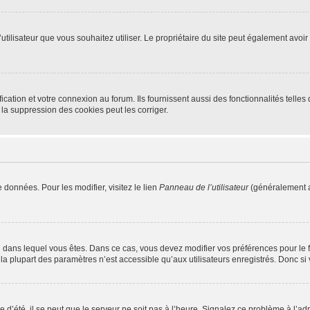
m d’utilisateur que vous souhaitez utiliser. Le propriétaire du site peut également av
ation et votre connexion au forum. Ils fournissent aussi des fonctionnalités telles 
la suppression des cookies peut les corriger.
 données. Pour les modifier, visitez le lien
Panneau de l’utilisateur
(généralement a
elui dans lequel vous êtes. Dans ce cas, vous devez modifier vos préférences pour le
a plupart des paramètres n’est accessible qu’aux utilisateurs enregistrés. Donc si v
 d’été, il se peut que le serveur ne soit pas à l’heure. Signalez ce problème à l’adm