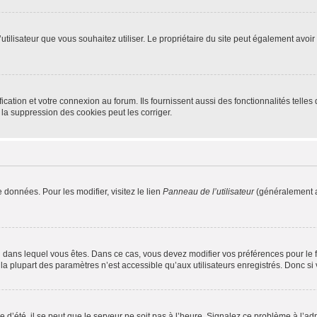
m d’utilisateur que vous souhaitez utiliser. Le propriétaire du site peut également av
ation et votre connexion au forum. Ils fournissent aussi des fonctionnalités telles 
la suppression des cookies peut les corriger.
 données. Pour les modifier, visitez le lien
Panneau de l’utilisateur
(généralement a
elui dans lequel vous êtes. Dans ce cas, vous devez modifier vos préférences pour le
a plupart des paramètres n’est accessible qu’aux utilisateurs enregistrés. Donc si v
 d’été, il se peut que le serveur ne soit pas à l’heure. Signalez ce problème à l’adm