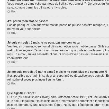
Vous trouverez dans votre panneau de l’utilisateur, onglet “Préférences du fo
serez compté parmi les utilisateurs invisibles.
Haut
J’ai perdu mon mot de passe!
Pas de panique! Bien que votre mot de passe ne puisse pas être récupéré, il pe
nouveau vous connecter.
Haut
Je suis enregistré mais je ne peux pas me connecter!
Vérifiez, en premier, votre nom d’utilisateur et/ou votre mot de passe. Si ils so
instructions reçues. Certains forums nécessitent que toute nouvelle inscriptio
reçu un e-mail, suivez ses instructions. Si vous n’avez pas reçu d’e-mail, il se
l’administrateur.
Haut
Je me suis enregistré par le passé mais je ne peux plus me connecter?!
Il est possible que l’administrateur ait supprimé ou désactivé votre compte. En
réinscrire et soyez plus investi sur le forum.
Haut
Que signifie COPPA?
COPPA (ou
Child Online Privacy and Protection Act
de 1998) est une loi aux E
d’un tuteur légal) pour la collecte de ces informations permettant d’identifie
inscrire, demandez une assistance légale. Notez que l’équipe du forum ne peut
Haut