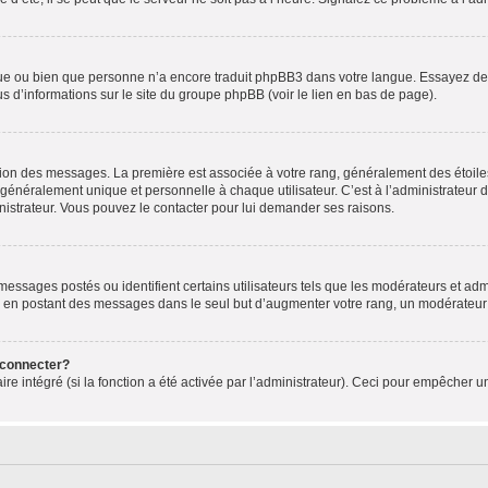
ngue ou bien que personne n’a encore traduit phpBB3 dans votre langue. Essayez de d
us d’informations sur le site du groupe phpBB (voir le lien en bas de page).
ation des messages. La première est associée à votre rang, généralement des étoile
éralement unique et personnelle à chaque utilisateur. C’est à l’administrateur d’ac
inistrateur. Vous pouvez le contacter pour lui demander ses raisons.
essages postés ou identifient certains utilisateurs tels que les modérateurs et admi
ums en postant des messages dans le seul but d’augmenter votre rang, un modérateu
 connecter?
ire intégré (si la fonction a été activée par l’administrateur). Ceci pour empêcher un