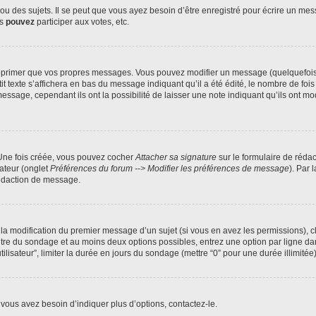
 des sujets. Il se peut que vous ayez besoin d’être enregistré pour écrire un mes
us
pouvez
participer aux votes, etc.
pprimer que vos propres messages. Vous pouvez modifier un message (quelquefois d
xte s’affichera en bas du message indiquant qu’il a été édité, le nombre de fois qu’
age, cependant ils ont la possibilité de laisser une note indiquant qu’ils ont modi
 Une fois créée, vous pouvez cocher
Attacher sa signature
sur le formulaire de réda
ateur (onglet
Préférences du forum --> Modifier les préférences de message
). Par 
rédaction de message.
u la modification du premier message d’un sujet (si vous en avez les permissions), c
titre du sondage et au moins deux options possibles, entrez une option par ligne
tilisateur”, limiter la durée en jours du sondage (mettre “0” pour une durée illimitée)
vous avez besoin d’indiquer plus d’options, contactez-le.