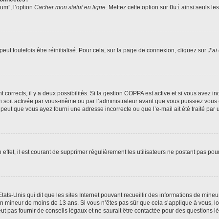
rum”, l’option
Cacher mon statut en ligne
. Mettez cette option sur
Oui
ainsi seuls le
ut toutefois être réinitialisé. Pour cela, sur la page de connexion, cliquez sur
J’ai
nt corrects, il y a deux possibilités. Si la gestion COPPA est active et si vous avez i
n soit activée par vous-même ou par l’administrateur avant que vous puissiez vous c
 peut que vous ayez fourni une adresse incorrecte ou que l’e-mail ait été traité par u
 effet, il est courant de supprimer régulièrement les utilisateurs ne postant pas pou
tats-Unis qui dit que les sites Internet pouvant recueillir des informations de mi
r un mineur de moins de 13 ans. Si vous n’êtes pas sûr que cela s’applique à vous, l
 pas fournir de conseils légaux et ne saurait être contactée pour des questions lég