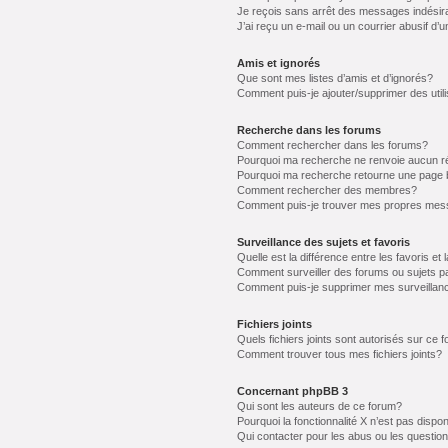
Je reçois sans arrêt des messages indésir
J’ai reçu un e-mail ou un courrier abusif d’u
Amis et ignorés
Que sont mes listes d’amis et d’ignorés?
Comment puis-je ajouter/supprimer des utili
Recherche dans les forums
Comment rechercher dans les forums?
Pourquoi ma recherche ne renvoie aucun ré
Pourquoi ma recherche retourne une page 
Comment rechercher des membres?
Comment puis-je trouver mes propres mess
Surveillance des sujets et favoris
Quelle est la différence entre les favoris et 
Comment surveiller des forums ou sujets pa
Comment puis-je supprimer mes surveillanc
Fichiers joints
Quels fichiers joints sont autorisés sur ce 
Comment trouver tous mes fichiers joints?
Concernant phpBB 3
Qui sont les auteurs de ce forum?
Pourquoi la fonctionnalité X n’est pas dispon
Qui contacter pour les abus ou les questio