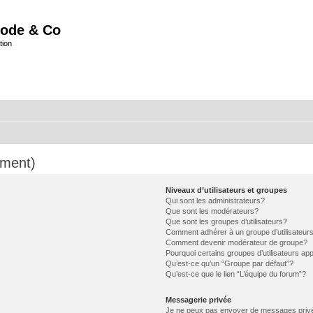
ode & Co
tion
mment)
Niveaux d’utilisateurs et groupes
Qui sont les administrateurs?
Que sont les modérateurs?
Que sont les groupes d’utilisateurs?
Comment adhérer à un groupe d’utilisateur
Comment devenir modérateur de groupe?
Pourquoi certains groupes d’utilisateurs ap
Qu’est-ce qu’un “Groupe par défaut”?
Qu’est-ce que le lien “L’équipe du forum”?
Messagerie privée
Je ne peux pas envoyer de messages priv