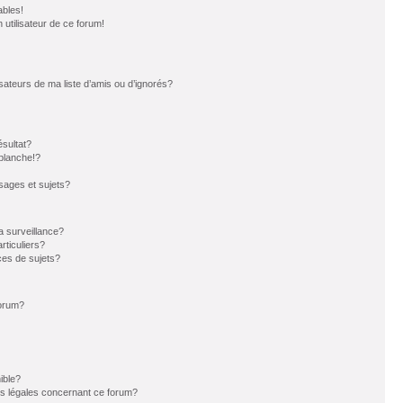
ables!
n utilisateur de ce forum!
sateurs de ma liste d’amis ou d’ignorés?
sultat?
blanche!?
ages et sujets?
la surveillance?
rticuliers?
es de sujets?
forum?
ible?
ns légales concernant ce forum?