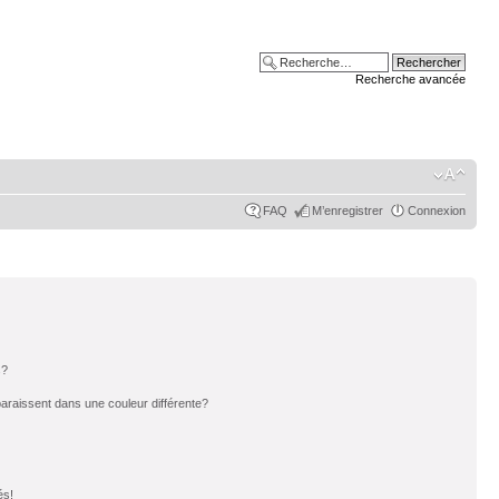
Recherche avancée
FAQ
M’enregistrer
Connexion
s?
paraissent dans une couleur différente?
és!