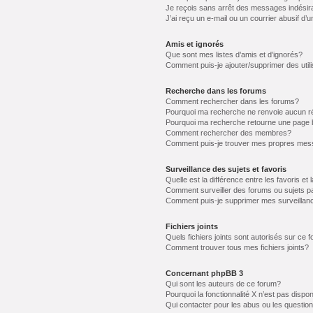
Je reçois sans arrêt des messages indésir
J’ai reçu un e-mail ou un courrier abusif d’u
Amis et ignorés
Que sont mes listes d’amis et d’ignorés?
Comment puis-je ajouter/supprimer des utili
Recherche dans les forums
Comment rechercher dans les forums?
Pourquoi ma recherche ne renvoie aucun ré
Pourquoi ma recherche retourne une page 
Comment rechercher des membres?
Comment puis-je trouver mes propres mess
Surveillance des sujets et favoris
Quelle est la différence entre les favoris et 
Comment surveiller des forums ou sujets pa
Comment puis-je supprimer mes surveillanc
Fichiers joints
Quels fichiers joints sont autorisés sur ce 
Comment trouver tous mes fichiers joints?
Concernant phpBB 3
Qui sont les auteurs de ce forum?
Pourquoi la fonctionnalité X n’est pas dispon
Qui contacter pour les abus ou les questio