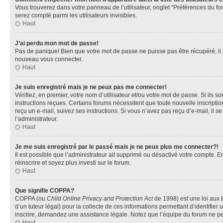
Vous trouverez dans votre panneau de l’utilisateur, onglet “Préférences du fo
serez compté parmi les utilisateurs invisibles.
Haut
J’ai perdu mon mot de passe!
Pas de panique! Bien que votre mot de passe ne puisse pas être récupéré, il pe
nouveau vous connecter.
Haut
Je suis enregistré mais je ne peux pas me connecter!
Vérifiez, en premier, votre nom d’utilisateur et/ou votre mot de passe. Si ils so
instructions reçues. Certains forums nécessitent que toute nouvelle inscriptio
reçu un e-mail, suivez ses instructions. Si vous n’avez pas reçu d’e-mail, il se
l’administrateur.
Haut
Je me suis enregistré par le passé mais je ne peux plus me connecter?!
Il est possible que l’administrateur ait supprimé ou désactivé votre compte. En
réinscrire et soyez plus investi sur le forum.
Haut
Que signifie COPPA?
COPPA (ou
Child Online Privacy and Protection Act
de 1998) est une loi aux E
d’un tuteur légal) pour la collecte de ces informations permettant d’identifie
inscrire, demandez une assistance légale. Notez que l’équipe du forum ne peut
Haut