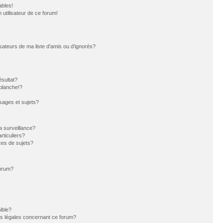
ables!
n utilisateur de ce forum!
sateurs de ma liste d’amis ou d’ignorés?
sultat?
blanche!?
ages et sujets?
la surveillance?
rticuliers?
es de sujets?
forum?
ible?
ns légales concernant ce forum?