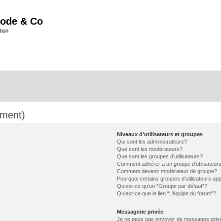
ode & Co
tion
mment)
Niveaux d’utilisateurs et groupes
Qui sont les administrateurs?
Que sont les modérateurs?
Que sont les groupes d’utilisateurs?
Comment adhérer à un groupe d’utilisateur
Comment devenir modérateur de groupe?
Pourquoi certains groupes d’utilisateurs ap
Qu’est-ce qu’un “Groupe par défaut”?
Qu’est-ce que le lien “L’équipe du forum”?
Messagerie privée
Je ne peux pas envoyer de messages priv