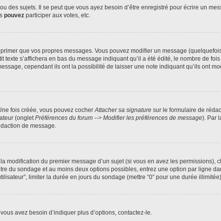
 des sujets. Il se peut que vous ayez besoin d’être enregistré pour écrire un mes
us
pouvez
participer aux votes, etc.
pprimer que vos propres messages. Vous pouvez modifier un message (quelquefois d
xte s’affichera en bas du message indiquant qu’il a été édité, le nombre de fois qu’
age, cependant ils ont la possibilité de laisser une note indiquant qu’ils ont modi
 Une fois créée, vous pouvez cocher
Attacher sa signature
sur le formulaire de réda
ateur (onglet
Préférences du forum --> Modifier les préférences de message
). Par 
rédaction de message.
u la modification du premier message d’un sujet (si vous en avez les permissions), c
titre du sondage et au moins deux options possibles, entrez une option par ligne
tilisateur”, limiter la durée en jours du sondage (mettre “0” pour une durée illimitée)
vous avez besoin d’indiquer plus d’options, contactez-le.