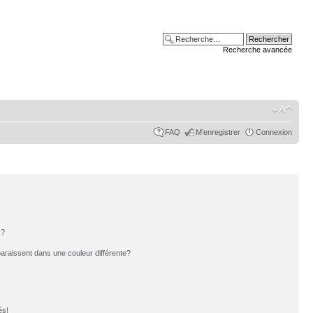
Recherche avancée
FAQ
M’enregistrer
Connexion
s?
paraissent dans une couleur différente?
és!