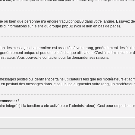
ngue ou bien que personne n’a encore traduit phpBB3 dans votre langue. Essayez de d
us d’informations sur le site du groupe phpBB (voir le lien en bas de page).
ation des messages. La première est associée à votre rang, généralement des étoile
éralement unique et personnelle à chaque utilisateur. C’est à l’administrateur d’ac
inistrateur. Vous pouvez le contacter pour lui demander ses raisons.
essages postés ou identifient certains utilisateurs tels que les modérateurs et admi
ums en postant des messages dans le seul but d’augmenter votre rang, un modérateu
 connecter?
ire intégré (si la fonction a été activée par l’administrateur). Ceci pour empêcher un