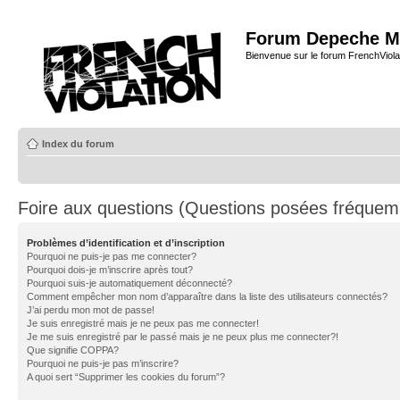
Forum Depeche M
Bienvenue sur le forum FrenchViola
Index du forum
Foire aux questions (Questions posées fréque
Problèmes d’identification et d’inscription
Pourquoi ne puis-je pas me connecter?
Pourquoi dois-je m’inscrire après tout?
Pourquoi suis-je automatiquement déconnecté?
Comment empêcher mon nom d’apparaître dans la liste des utilisateurs connectés?
J’ai perdu mon mot de passe!
Je suis enregistré mais je ne peux pas me connecter!
Je me suis enregistré par le passé mais je ne peux plus me connecter?!
Que signifie COPPA?
Pourquoi ne puis-je pas m’inscrire?
A quoi sert “Supprimer les cookies du forum”?