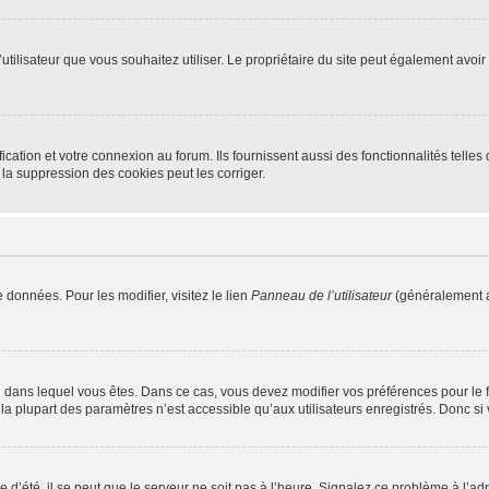
m d’utilisateur que vous souhaitez utiliser. Le propriétaire du site peut également av
ation et votre connexion au forum. Ils fournissent aussi des fonctionnalités telles 
la suppression des cookies peut les corriger.
 données. Pour les modifier, visitez le lien
Panneau de l’utilisateur
(généralement a
elui dans lequel vous êtes. Dans ce cas, vous devez modifier vos préférences pour le
a plupart des paramètres n’est accessible qu’aux utilisateurs enregistrés. Donc si v
 d’été, il se peut que le serveur ne soit pas à l’heure. Signalez ce problème à l’adm