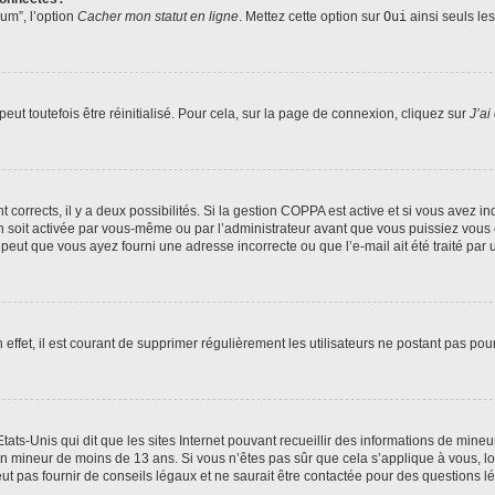
rum”, l’option
Cacher mon statut en ligne
. Mettez cette option sur
Oui
ainsi seuls le
ut toutefois être réinitialisé. Pour cela, sur la page de connexion, cliquez sur
J’ai
nt corrects, il y a deux possibilités. Si la gestion COPPA est active et si vous avez i
n soit activée par vous-même ou par l’administrateur avant que vous puissiez vous c
 peut que vous ayez fourni une adresse incorrecte ou que l’e-mail ait été traité par u
 effet, il est courant de supprimer régulièrement les utilisateurs ne postant pas pou
tats-Unis qui dit que les sites Internet pouvant recueillir des informations de mi
r un mineur de moins de 13 ans. Si vous n’êtes pas sûr que cela s’applique à vous, l
 pas fournir de conseils légaux et ne saurait être contactée pour des questions lég