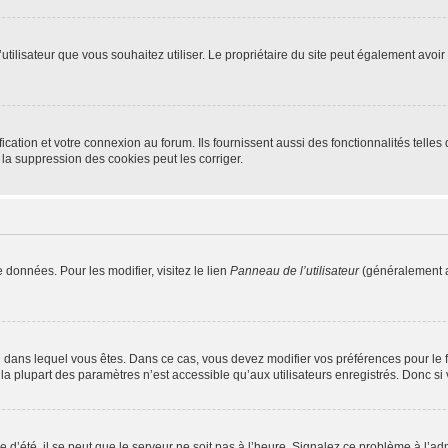
m d’utilisateur que vous souhaitez utiliser. Le propriétaire du site peut également av
ation et votre connexion au forum. Ils fournissent aussi des fonctionnalités telles 
la suppression des cookies peut les corriger.
 données. Pour les modifier, visitez le lien
Panneau de l’utilisateur
(généralement a
elui dans lequel vous êtes. Dans ce cas, vous devez modifier vos préférences pour le
a plupart des paramètres n’est accessible qu’aux utilisateurs enregistrés. Donc si v
 d’été, il se peut que le serveur ne soit pas à l’heure. Signalez ce problème à l’adm