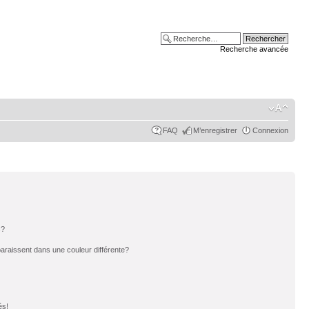
Recherche avancée
FAQ
M’enregistrer
Connexion
s?
paraissent dans une couleur différente?
és!