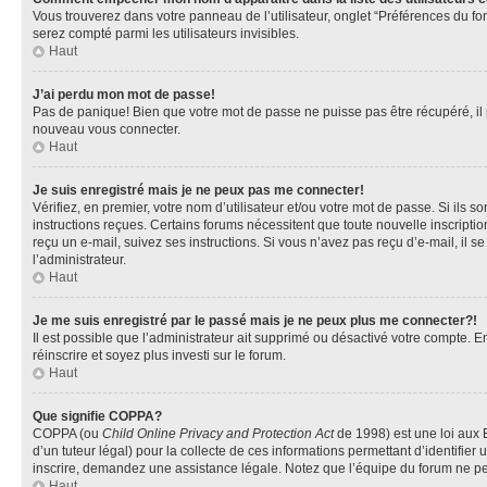
Vous trouverez dans votre panneau de l’utilisateur, onglet “Préférences du fo
serez compté parmi les utilisateurs invisibles.
Haut
J’ai perdu mon mot de passe!
Pas de panique! Bien que votre mot de passe ne puisse pas être récupéré, il pe
nouveau vous connecter.
Haut
Je suis enregistré mais je ne peux pas me connecter!
Vérifiez, en premier, votre nom d’utilisateur et/ou votre mot de passe. Si ils so
instructions reçues. Certains forums nécessitent que toute nouvelle inscriptio
reçu un e-mail, suivez ses instructions. Si vous n’avez pas reçu d’e-mail, il se
l’administrateur.
Haut
Je me suis enregistré par le passé mais je ne peux plus me connecter?!
Il est possible que l’administrateur ait supprimé ou désactivé votre compte. En
réinscrire et soyez plus investi sur le forum.
Haut
Que signifie COPPA?
COPPA (ou
Child Online Privacy and Protection Act
de 1998) est une loi aux E
d’un tuteur légal) pour la collecte de ces informations permettant d’identifie
inscrire, demandez une assistance légale. Notez que l’équipe du forum ne peut
Haut