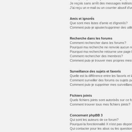
Je reçois sans arrêt des messages indésir
J’ai reçu un e-mail ou un courrier abusif d’u
Amis et ignorés
Que sont mes listes d’amis et d’ignorés?
Comment puis-je ajouter/supprimer des utili
Recherche dans les forums
Comment rechercher dans les forums?
Pourquoi ma recherche ne renvoie aucun ré
Pourquoi ma recherche retourne une page 
Comment rechercher des membres?
Comment puis-je trouver mes propres mess
Surveillance des sujets et favoris
Quelle est la différence entre les favoris et 
Comment surveiller des forums ou sujets pa
Comment puis-je supprimer mes surveillanc
Fichiers joints
Quels fichiers joints sont autorisés sur ce 
Comment trouver tous mes fichiers joints?
Concernant phpBB 3
Qui sont les auteurs de ce forum?
Pourquoi la fonctionnalité X n’est pas dispon
Qui contacter pour les abus ou les questio