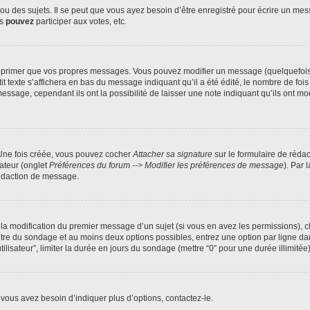
 des sujets. Il se peut que vous ayez besoin d’être enregistré pour écrire un mes
us
pouvez
participer aux votes, etc.
pprimer que vos propres messages. Vous pouvez modifier un message (quelquefois d
xte s’affichera en bas du message indiquant qu’il a été édité, le nombre de fois qu’
age, cependant ils ont la possibilité de laisser une note indiquant qu’ils ont modi
 Une fois créée, vous pouvez cocher
Attacher sa signature
sur le formulaire de réda
ateur (onglet
Préférences du forum --> Modifier les préférences de message
). Par 
rédaction de message.
u la modification du premier message d’un sujet (si vous en avez les permissions), c
titre du sondage et au moins deux options possibles, entrez une option par ligne
tilisateur”, limiter la durée en jours du sondage (mettre “0” pour une durée illimitée)
vous avez besoin d’indiquer plus d’options, contactez-le.