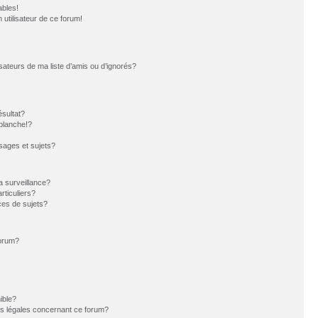
ables!
n utilisateur de ce forum!
sateurs de ma liste d’amis ou d’ignorés?
sultat?
blanche!?
ages et sujets?
la surveillance?
rticuliers?
es de sujets?
forum?
ible?
ns légales concernant ce forum?