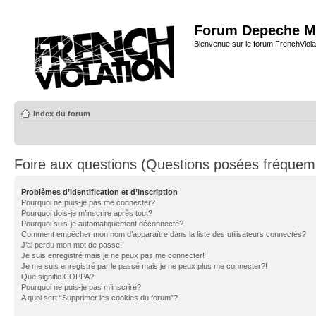
Forum Depeche M
Bienvenue sur le forum FrenchViola
Index du forum
Foire aux questions (Questions posées fréque
Problèmes d’identification et d’inscription
Pourquoi ne puis-je pas me connecter?
Pourquoi dois-je m’inscrire après tout?
Pourquoi suis-je automatiquement déconnecté?
Comment empêcher mon nom d’apparaître dans la liste des utilisateurs connectés?
J’ai perdu mon mot de passe!
Je suis enregistré mais je ne peux pas me connecter!
Je me suis enregistré par le passé mais je ne peux plus me connecter?!
Que signifie COPPA?
Pourquoi ne puis-je pas m’inscrire?
A quoi sert “Supprimer les cookies du forum”?