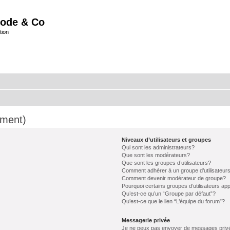
ode & Co
tion
mment)
Niveaux d’utilisateurs et groupes
Qui sont les administrateurs?
Que sont les modérateurs?
Que sont les groupes d’utilisateurs?
Comment adhérer à un groupe d’utilisateur
Comment devenir modérateur de groupe?
Pourquoi certains groupes d’utilisateurs ap
Qu’est-ce qu’un “Groupe par défaut”?
Qu’est-ce que le lien “L’équipe du forum”?
Messagerie privée
Je ne peux pas envoyer de messages priv