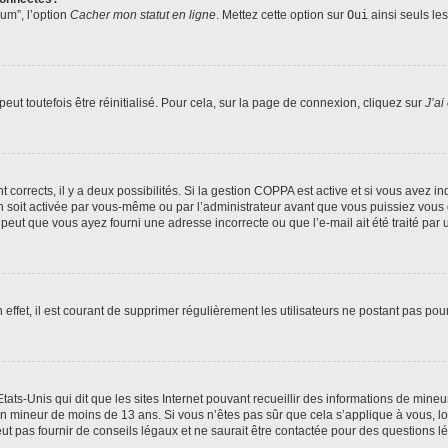
rum”, l’option
Cacher mon statut en ligne
. Mettez cette option sur
Oui
ainsi seuls le
ut toutefois être réinitialisé. Pour cela, sur la page de connexion, cliquez sur
J’ai
nt corrects, il y a deux possibilités. Si la gestion COPPA est active et si vous avez i
n soit activée par vous-même ou par l’administrateur avant que vous puissiez vous c
 peut que vous ayez fourni une adresse incorrecte ou que l’e-mail ait été traité par u
 effet, il est courant de supprimer régulièrement les utilisateurs ne postant pas pou
tats-Unis qui dit que les sites Internet pouvant recueillir des informations de mi
r un mineur de moins de 13 ans. Si vous n’êtes pas sûr que cela s’applique à vous, l
 pas fournir de conseils légaux et ne saurait être contactée pour des questions lég