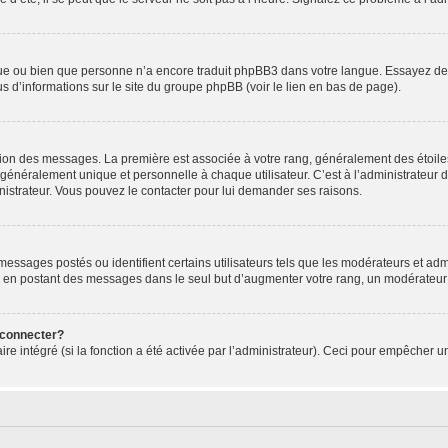
ngue ou bien que personne n’a encore traduit phpBB3 dans votre langue. Essayez de d
us d’informations sur le site du groupe phpBB (voir le lien en bas de page).
ation des messages. La première est associée à votre rang, généralement des étoile
éralement unique et personnelle à chaque utilisateur. C’est à l’administrateur d’ac
inistrateur. Vous pouvez le contacter pour lui demander ses raisons.
essages postés ou identifient certains utilisateurs tels que les modérateurs et admi
ums en postant des messages dans le seul but d’augmenter votre rang, un modérateu
 connecter?
ire intégré (si la fonction a été activée par l’administrateur). Ceci pour empêcher un