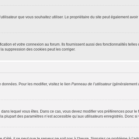
m d’utilisateur que vous souhaitez utiliser. Le propriétaire du site peut également av
ation et votre connexion au forum. Ils fournissent aussi des fonctionnalités telles 
la suppression des cookies peut les corriger.
 données. Pour les modifier, visitez le lien
Panneau de l’utilisateur
(généralement a
elui dans lequel vous êtes. Dans ce cas, vous devez modifier vos préférences pour le
a plupart des paramètres n’est accessible qu’aux utilisateurs enregistrés. Donc si v
 d’été, il se peut que le serveur ne soit pas à l’heure. Signalez ce problème à l’adm