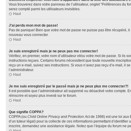
Vous trouverez dans votre panneau de l’utilisateur, onglet “Préférences du fo
serez compté parmi les utilisateurs invisibles.
Haut
J’ai perdu mon mot de passe!
Pas de panique! Bien que votre mot de passe ne puisse pas être récupéré, il pe
nouveau vous connecter.
Haut
Je suis enregistré mais je ne peux pas me connecter!
Vérifiez, en premier, votre nom d’utilisateur et/ou votre mot de passe. Si ils so
instructions reçues. Certains forums nécessitent que toute nouvelle inscriptio
reçu un e-mail, suivez ses instructions. Si vous n’avez pas reçu d’e-mail, il se
l’administrateur.
Haut
Je me suis enregistré par le passé mais je ne peux plus me connecter?!
Il est possible que l’administrateur ait supprimé ou désactivé votre compte. En
réinscrire et soyez plus investi sur le forum.
Haut
Que signifie COPPA?
COPPA (ou
Child Online Privacy and Protection Act
de 1998) est une loi aux E
d’un tuteur légal) pour la collecte de ces informations permettant d’identifie
inscrire, demandez une assistance légale. Notez que l’équipe du forum ne peut
Haut