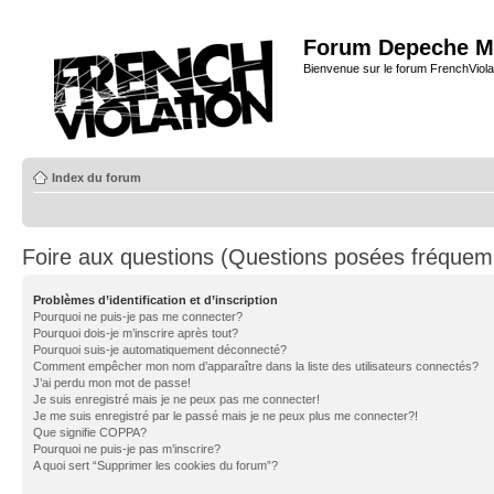
Forum Depeche M
Bienvenue sur le forum FrenchViola
Index du forum
Foire aux questions (Questions posées fréque
Problèmes d’identification et d’inscription
Pourquoi ne puis-je pas me connecter?
Pourquoi dois-je m’inscrire après tout?
Pourquoi suis-je automatiquement déconnecté?
Comment empêcher mon nom d’apparaître dans la liste des utilisateurs connectés?
J’ai perdu mon mot de passe!
Je suis enregistré mais je ne peux pas me connecter!
Je me suis enregistré par le passé mais je ne peux plus me connecter?!
Que signifie COPPA?
Pourquoi ne puis-je pas m’inscrire?
A quoi sert “Supprimer les cookies du forum”?