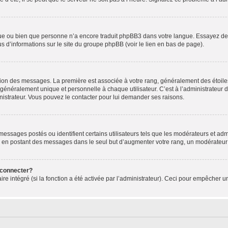
ngue ou bien que personne n’a encore traduit phpBB3 dans votre langue. Essayez de d
us d’informations sur le site du groupe phpBB (voir le lien en bas de page).
ation des messages. La première est associée à votre rang, généralement des étoile
éralement unique et personnelle à chaque utilisateur. C’est à l’administrateur d’ac
inistrateur. Vous pouvez le contacter pour lui demander ses raisons.
essages postés ou identifient certains utilisateurs tels que les modérateurs et admi
ums en postant des messages dans le seul but d’augmenter votre rang, un modérateu
 connecter?
ire intégré (si la fonction a été activée par l’administrateur). Ceci pour empêcher un