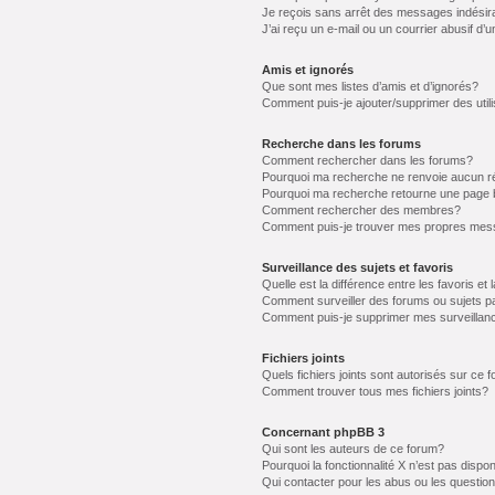
Je reçois sans arrêt des messages indésir
J’ai reçu un e-mail ou un courrier abusif d’u
Amis et ignorés
Que sont mes listes d’amis et d’ignorés?
Comment puis-je ajouter/supprimer des utili
Recherche dans les forums
Comment rechercher dans les forums?
Pourquoi ma recherche ne renvoie aucun ré
Pourquoi ma recherche retourne une page 
Comment rechercher des membres?
Comment puis-je trouver mes propres mess
Surveillance des sujets et favoris
Quelle est la différence entre les favoris et 
Comment surveiller des forums ou sujets pa
Comment puis-je supprimer mes surveillanc
Fichiers joints
Quels fichiers joints sont autorisés sur ce 
Comment trouver tous mes fichiers joints?
Concernant phpBB 3
Qui sont les auteurs de ce forum?
Pourquoi la fonctionnalité X n’est pas dispon
Qui contacter pour les abus ou les questio