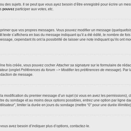
 des sujets. Il se peut que vous ayez besoin d’être enregistré pour écrire un mes
us
pouvez
participer aux votes, etc.
pprimer que vos propres messages. Vous pouvez modifier un message (quelquefois d
xte s’affichera en bas du message indiquant qu’il a été édité, le nombre de fois qu’
age, cependant ils ont la possibilité de laisser une note indiquant qu’ils ont modi
 Une fois créée, vous pouvez cocher
Attacher sa signature
sur le formulaire de réda
ateur (onglet
Préférences du forum --> Modifier les préférences de message
). Par 
rédaction de message.
u la modification du premier message d’un sujet (si vous en avez les permissions), c
titre du sondage et au moins deux options possibles, entrez une option par ligne
tilisateur”, limiter la durée en jours du sondage (mettre “0” pour une durée illimitée)
vous avez besoin d’indiquer plus d’options, contactez-le.