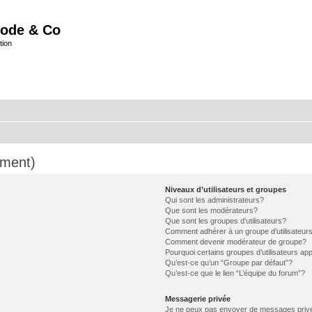
ode & Co
tion
mment)
Niveaux d’utilisateurs et groupes
Qui sont les administrateurs?
Que sont les modérateurs?
Que sont les groupes d’utilisateurs?
Comment adhérer à un groupe d’utilisateur
Comment devenir modérateur de groupe?
Pourquoi certains groupes d’utilisateurs ap
Qu’est-ce qu’un “Groupe par défaut”?
Qu’est-ce que le lien “L’équipe du forum”?
Messagerie privée
Je ne peux pas envoyer de messages priv