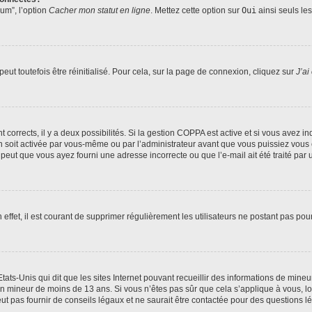
rum”, l’option
Cacher mon statut en ligne
. Mettez cette option sur
Oui
ainsi seuls le
ut toutefois être réinitialisé. Pour cela, sur la page de connexion, cliquez sur
J’ai
nt corrects, il y a deux possibilités. Si la gestion COPPA est active et si vous avez i
n soit activée par vous-même ou par l’administrateur avant que vous puissiez vous c
 peut que vous ayez fourni une adresse incorrecte ou que l’e-mail ait été traité par u
 effet, il est courant de supprimer régulièrement les utilisateurs ne postant pas pou
tats-Unis qui dit que les sites Internet pouvant recueillir des informations de mi
r un mineur de moins de 13 ans. Si vous n’êtes pas sûr que cela s’applique à vous, l
 pas fournir de conseils légaux et ne saurait être contactée pour des questions lég