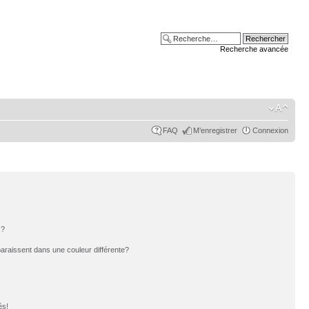
Recherche avancée
FAQ
M’enregistrer
Connexion
s?
paraissent dans une couleur différente?
és!