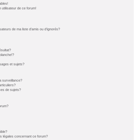
ables!
n utilisateur de ce forum!
sateurs de ma liste d’amis ou d’ignorés?
sultat?
blanche!?
ages et sujets?
la surveillance?
rticuliers?
es de sujets?
forum?
ible?
ns légales concernant ce forum?