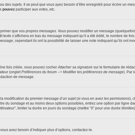
 des sujets. Il se peut que vous ayez besoin d’être enregistré pour écrire un mes
us
pouvez
participer aux votes, etc.
pprimer que vos propres messages. Vous pouvez modifier un message (quelquefois d
xte s’affichera en bas du message indiquant qu’il a été édité, le nombre de fois qu’
age, cependant ils ont la possibilité de laisser une note indiquant qu’ils ont modi
 Une fois créée, vous pouvez cocher
Attacher sa signature
sur le formulaire de réda
ateur (onglet
Préférences du forum --> Modifier les préférences de message
). Par 
rédaction de message.
u la modification du premier message d’un sujet (si vous en avez les permissions), c
titre du sondage et au moins deux options possibles, entrez une option par ligne
tilisateur”, limiter la durée en jours du sondage (mettre “0” pour une durée illimitée)
vous avez besoin d’indiquer plus d’options, contactez-le.