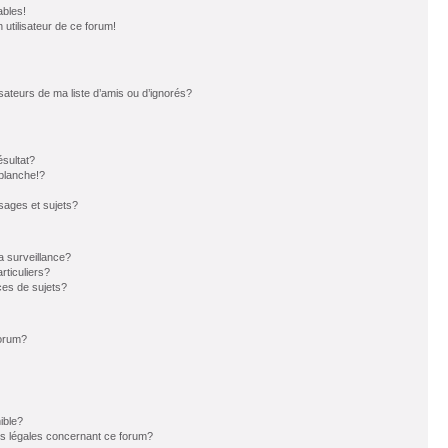
ables!
n utilisateur de ce forum!
sateurs de ma liste d’amis ou d’ignorés?
sultat?
blanche!?
ages et sujets?
la surveillance?
rticuliers?
es de sujets?
forum?
ible?
ns légales concernant ce forum?