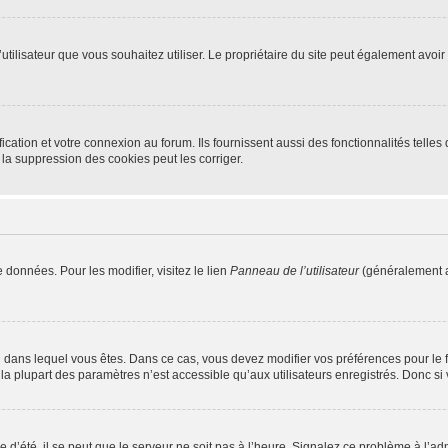
m d’utilisateur que vous souhaitez utiliser. Le propriétaire du site peut également av
ation et votre connexion au forum. Ils fournissent aussi des fonctionnalités telles 
la suppression des cookies peut les corriger.
 données. Pour les modifier, visitez le lien
Panneau de l’utilisateur
(généralement a
elui dans lequel vous êtes. Dans ce cas, vous devez modifier vos préférences pour le
a plupart des paramètres n’est accessible qu’aux utilisateurs enregistrés. Donc si v
 d’été, il se peut que le serveur ne soit pas à l’heure. Signalez ce problème à l’adm