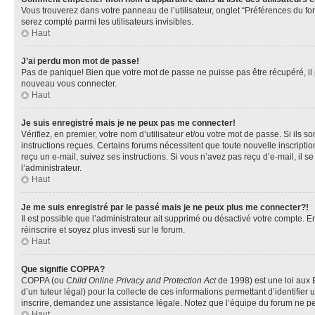
Vous trouverez dans votre panneau de l’utilisateur, onglet “Préférences du fo
serez compté parmi les utilisateurs invisibles.
Haut
J’ai perdu mon mot de passe!
Pas de panique! Bien que votre mot de passe ne puisse pas être récupéré, il pe
nouveau vous connecter.
Haut
Je suis enregistré mais je ne peux pas me connecter!
Vérifiez, en premier, votre nom d’utilisateur et/ou votre mot de passe. Si ils so
instructions reçues. Certains forums nécessitent que toute nouvelle inscriptio
reçu un e-mail, suivez ses instructions. Si vous n’avez pas reçu d’e-mail, il se
l’administrateur.
Haut
Je me suis enregistré par le passé mais je ne peux plus me connecter?!
Il est possible que l’administrateur ait supprimé ou désactivé votre compte. En
réinscrire et soyez plus investi sur le forum.
Haut
Que signifie COPPA?
COPPA (ou
Child Online Privacy and Protection Act
de 1998) est une loi aux E
d’un tuteur légal) pour la collecte de ces informations permettant d’identifie
inscrire, demandez une assistance légale. Notez que l’équipe du forum ne peut
Haut