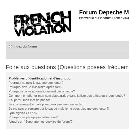
Forum Depeche M
Bienvenue sur le forum FrenchViola
Index du forum
Foire aux questions (Questions posées fréque
Problèmes d’identification et d’inscription
Pourquoi ne puis-je pas me connecter?
Pourquoi dois-je m’inscrire après tout?
Pourquoi suis-je automatiquement déconnecté?
Comment empêcher mon nom d’apparaître dans la liste des utilisateurs connectés?
J’ai perdu mon mot de passe!
Je suis enregistré mais je ne peux pas me connecter!
Je me suis enregistré par le passé mais je ne peux plus me connecter?!
Que signifie COPPA?
Pourquoi ne puis-je pas m’inscrire?
A quoi sert “Supprimer les cookies du forum”?