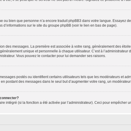
ngue ou bien que personne n’a encore traduit phpBB3 dans votre langue. Essayez de d
us d’informations sur le site du groupe phpBB (voir le lien en bas de page).
ation des messages. La première est associée à votre rang, généralement des étoile
éralement unique et personnelle à chaque utilisateur. C’est à l’administrateur d’ac
inistrateur. Vous pouvez le contacter pour lui demander ses raisons.
essages postés ou identifient certains utilisateurs tels que les modérateurs et admi
ums en postant des messages dans le seul but d’augmenter votre rang, un modérateu
 connecter?
ire intégré (si la fonction a été activée par l’administrateur). Ceci pour empêcher un