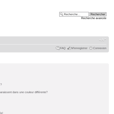
Recherche avancée
FAQ
M’enregistrer
Connexion
s?
paraissent dans une couleur différente?
és!