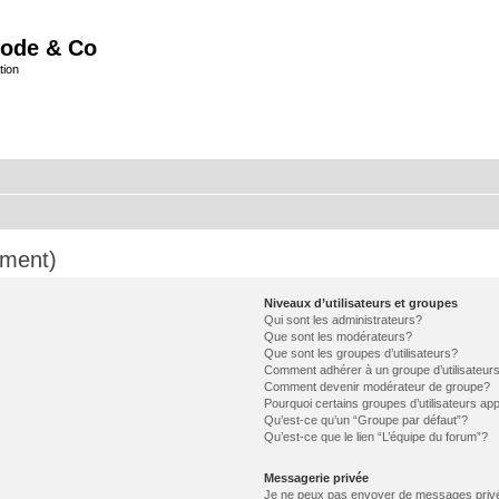
ode & Co
tion
mment)
Niveaux d’utilisateurs et groupes
Qui sont les administrateurs?
Que sont les modérateurs?
Que sont les groupes d’utilisateurs?
Comment adhérer à un groupe d’utilisateur
Comment devenir modérateur de groupe?
Pourquoi certains groupes d’utilisateurs ap
Qu’est-ce qu’un “Groupe par défaut”?
Qu’est-ce que le lien “L’équipe du forum”?
Messagerie privée
Je ne peux pas envoyer de messages priv