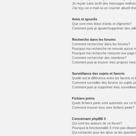
Je reçois sans arrêt des messages indésir
J’ai reçu un e-mail ou un courrier abusif d’u
Amis et ignorés
Que sont mes listes d’amis et d’ignorés?
Comment puis-je ajouter/supprimer des utili
Recherche dans les forums
Comment rechercher dans les forums?
Pourquoi ma recherche ne renvoie aucun ré
Pourquoi ma recherche retourne une page 
Comment rechercher des membres?
Comment puis-je trouver mes propres mess
Surveillance des sujets et favoris
Quelle est la différence entre les favoris et 
Comment surveiller des forums ou sujets pa
Comment puis-je supprimer mes surveillanc
Fichiers joints
Quels fichiers joints sont autorisés sur ce 
Comment trouver tous mes fichiers joints?
Concernant phpBB 3
Qui sont les auteurs de ce forum?
Pourquoi la fonctionnalité X n’est pas dispon
Qui contacter pour les abus ou les questio