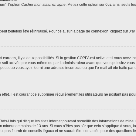
rum”, l’option
Cacher mon statut en ligne
. Mettez cette option sur
Oui
ainsi seuls le
ut toutefois être réinitialisé. Pour cela, sur la page de connexion, cliquez sur
J’ai
nt corrects, il y a deux possibilités. Si la gestion COPPA est active et si vous avez i
n soit activée par vous-même ou par l’administrateur avant que vous puissiez vous c
 peut que vous ayez fourni une adresse incorrecte ou que l’e-mail ait été traité par u
 effet, il est courant de supprimer régulièrement les utilisateurs ne postant pas pou
tats-Unis qui dit que les sites Internet pouvant recueillir des informations de mi
r un mineur de moins de 13 ans. Si vous n’êtes pas sûr que cela s’applique à vous, l
 pas fournir de conseils légaux et ne saurait être contactée pour des questions lég