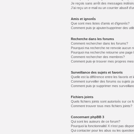
Je reçois sans arrêt des messages indésir
J’ai reçu un e-mail ou un courrier abusif d’u
Amis et ignorés
Que sont mes listes d’amis et d’ignorés?
Comment puis-je ajouter/supprimer des utili
Recherche dans les forums
Comment rechercher dans les forums?
Pourquoi ma recherche ne renvoie aucun ré
Pourquoi ma recherche retourne une page 
Comment rechercher des membres?
Comment puis-je trouver mes propres mess
Surveillance des sujets et favoris
Quelle est la différence entre les favoris et 
Comment surveiller des forums ou sujets pa
Comment puis-je supprimer mes surveillanc
Fichiers joints
Quels fichiers joints sont autorisés sur ce 
Comment trouver tous mes fichiers joints?
Concernant phpBB 3
Qui sont les auteurs de ce forum?
Pourquoi la fonctionnalité X n’est pas dispon
Qui contacter pour les abus ou les questio