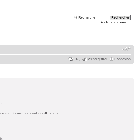
Recherche avancée
FAQ
M’enregistrer
Connexion
s?
paraissent dans une couleur différente?
és!