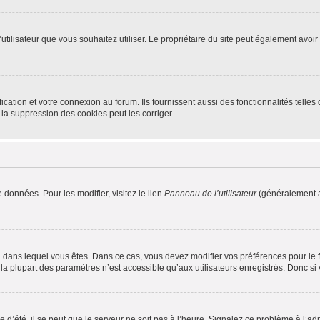
m d’utilisateur que vous souhaitez utiliser. Le propriétaire du site peut également av
ation et votre connexion au forum. Ils fournissent aussi des fonctionnalités telles 
la suppression des cookies peut les corriger.
 données. Pour les modifier, visitez le lien
Panneau de l’utilisateur
(généralement a
elui dans lequel vous êtes. Dans ce cas, vous devez modifier vos préférences pour le
a plupart des paramètres n’est accessible qu’aux utilisateurs enregistrés. Donc si v
 d’été, il se peut que le serveur ne soit pas à l’heure. Signalez ce problème à l’adm