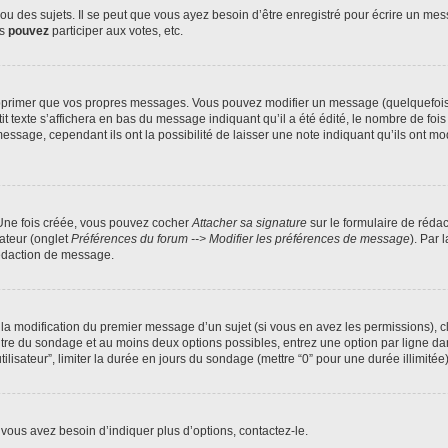
 des sujets. Il se peut que vous ayez besoin d’être enregistré pour écrire un mes
us
pouvez
participer aux votes, etc.
pprimer que vos propres messages. Vous pouvez modifier un message (quelquefois d
xte s’affichera en bas du message indiquant qu’il a été édité, le nombre de fois qu’
age, cependant ils ont la possibilité de laisser une note indiquant qu’ils ont modi
 Une fois créée, vous pouvez cocher
Attacher sa signature
sur le formulaire de réda
ateur (onglet
Préférences du forum --> Modifier les préférences de message
). Par 
rédaction de message.
u la modification du premier message d’un sujet (si vous en avez les permissions), c
titre du sondage et au moins deux options possibles, entrez une option par ligne
tilisateur”, limiter la durée en jours du sondage (mettre “0” pour une durée illimitée)
vous avez besoin d’indiquer plus d’options, contactez-le.