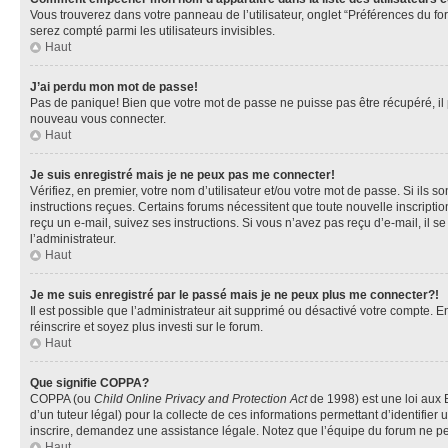
Vous trouverez dans votre panneau de l’utilisateur, onglet “Préférences du fo
serez compté parmi les utilisateurs invisibles.
Haut
J’ai perdu mon mot de passe!
Pas de panique! Bien que votre mot de passe ne puisse pas être récupéré, il pe
nouveau vous connecter.
Haut
Je suis enregistré mais je ne peux pas me connecter!
Vérifiez, en premier, votre nom d’utilisateur et/ou votre mot de passe. Si ils so
instructions reçues. Certains forums nécessitent que toute nouvelle inscriptio
reçu un e-mail, suivez ses instructions. Si vous n’avez pas reçu d’e-mail, il se
l’administrateur.
Haut
Je me suis enregistré par le passé mais je ne peux plus me connecter?!
Il est possible que l’administrateur ait supprimé ou désactivé votre compte. En
réinscrire et soyez plus investi sur le forum.
Haut
Que signifie COPPA?
COPPA (ou
Child Online Privacy and Protection Act
de 1998) est une loi aux E
d’un tuteur légal) pour la collecte de ces informations permettant d’identifie
inscrire, demandez une assistance légale. Notez que l’équipe du forum ne peut
Haut