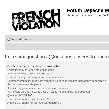
Forum Depeche M
Bienvenue sur le forum FrenchViola
Index du forum
Foire aux questions (Questions posées fréque
Problèmes d’identification et d’inscription
Pourquoi ne puis-je pas me connecter?
Pourquoi dois-je m’inscrire après tout?
Pourquoi suis-je automatiquement déconnecté?
Comment empêcher mon nom d’apparaître dans la liste des utilisateurs connectés?
J’ai perdu mon mot de passe!
Je suis enregistré mais je ne peux pas me connecter!
Je me suis enregistré par le passé mais je ne peux plus me connecter?!
Que signifie COPPA?
Pourquoi ne puis-je pas m’inscrire?
A quoi sert “Supprimer les cookies du forum”?