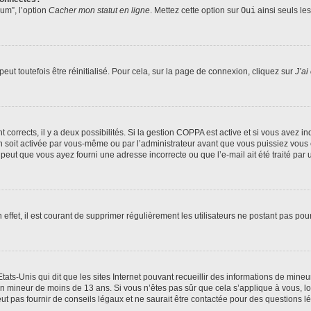
rum”, l’option
Cacher mon statut en ligne
. Mettez cette option sur
Oui
ainsi seuls le
ut toutefois être réinitialisé. Pour cela, sur la page de connexion, cliquez sur
J’ai
nt corrects, il y a deux possibilités. Si la gestion COPPA est active et si vous avez i
n soit activée par vous-même ou par l’administrateur avant que vous puissiez vous c
 peut que vous ayez fourni une adresse incorrecte ou que l’e-mail ait été traité par u
 effet, il est courant de supprimer régulièrement les utilisateurs ne postant pas pou
tats-Unis qui dit que les sites Internet pouvant recueillir des informations de mi
r un mineur de moins de 13 ans. Si vous n’êtes pas sûr que cela s’applique à vous, l
 pas fournir de conseils légaux et ne saurait être contactée pour des questions lég