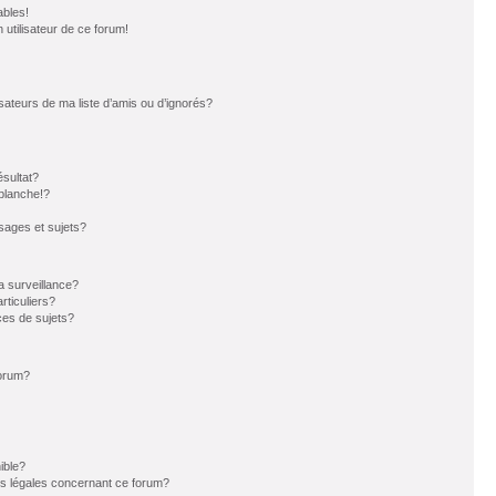
ables!
n utilisateur de ce forum!
sateurs de ma liste d’amis ou d’ignorés?
sultat?
blanche!?
ages et sujets?
la surveillance?
rticuliers?
es de sujets?
forum?
ible?
ns légales concernant ce forum?