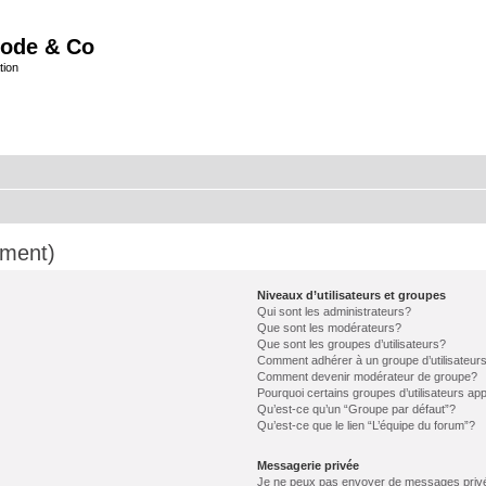
ode & Co
tion
mment)
Niveaux d’utilisateurs et groupes
Qui sont les administrateurs?
Que sont les modérateurs?
Que sont les groupes d’utilisateurs?
Comment adhérer à un groupe d’utilisateur
Comment devenir modérateur de groupe?
Pourquoi certains groupes d’utilisateurs ap
Qu’est-ce qu’un “Groupe par défaut”?
Qu’est-ce que le lien “L’équipe du forum”?
Messagerie privée
Je ne peux pas envoyer de messages priv