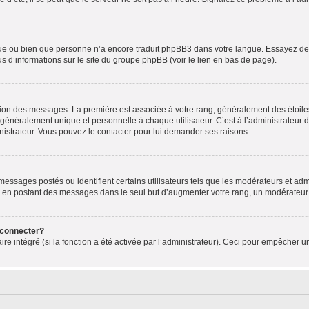
ngue ou bien que personne n’a encore traduit phpBB3 dans votre langue. Essayez de d
us d’informations sur le site du groupe phpBB (voir le lien en bas de page).
ation des messages. La première est associée à votre rang, généralement des étoile
éralement unique et personnelle à chaque utilisateur. C’est à l’administrateur d’ac
inistrateur. Vous pouvez le contacter pour lui demander ses raisons.
essages postés ou identifient certains utilisateurs tels que les modérateurs et admi
ums en postant des messages dans le seul but d’augmenter votre rang, un modérateu
 connecter?
ire intégré (si la fonction a été activée par l’administrateur). Ceci pour empêcher un