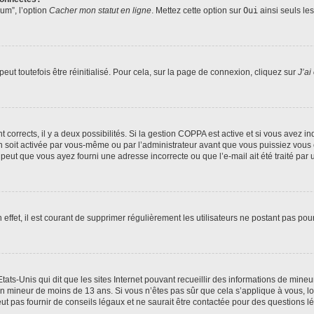
rum”, l’option
Cacher mon statut en ligne
. Mettez cette option sur
Oui
ainsi seuls le
ut toutefois être réinitialisé. Pour cela, sur la page de connexion, cliquez sur
J’ai
nt corrects, il y a deux possibilités. Si la gestion COPPA est active et si vous avez i
n soit activée par vous-même ou par l’administrateur avant que vous puissiez vous c
 peut que vous ayez fourni une adresse incorrecte ou que l’e-mail ait été traité par u
 effet, il est courant de supprimer régulièrement les utilisateurs ne postant pas pou
tats-Unis qui dit que les sites Internet pouvant recueillir des informations de mi
r un mineur de moins de 13 ans. Si vous n’êtes pas sûr que cela s’applique à vous, l
 pas fournir de conseils légaux et ne saurait être contactée pour des questions lég