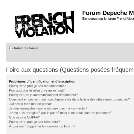
Forum Depeche M
Bienvenue sur le forum FrenchViola
Index du forum
Foire aux questions (Questions posées fréque
Problèmes d’identification et d’inscription
Pourquoi ne puis-je pas me connecter?
Pourquoi dois-je m’inscrire après tout?
Pourquoi suis-je automatiquement déconnecté?
Comment empêcher mon nom d’apparaître dans la liste des utilisateurs connectés?
J’ai perdu mon mot de passe!
Je suis enregistré mais je ne peux pas me connecter!
Je me suis enregistré par le passé mais je ne peux plus me connecter?!
Que signifie COPPA?
Pourquoi ne puis-je pas m’inscrire?
A quoi sert “Supprimer les cookies du forum”?