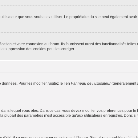
m d’utilisateur que vous souhaitez utiliser. Le propriétaire du site peut également av
ation et votre connexion au forum. Ils fournissent aussi des fonctionnalités telles 
la suppression des cookies peut les corriger.
 données. Pour les modifier, visitez le lien
Panneau de l’utilisateur
(généralement a
elui dans lequel vous êtes. Dans ce cas, vous devez modifier vos préférences pour le
a plupart des paramètres n’est accessible qu’aux utilisateurs enregistrés. Donc si v
 d’été, il se peut que le serveur ne soit pas à l’heure. Signalez ce problème à l’adm