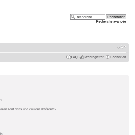
Recherche avancée
FAQ
M’enregistrer
Connexion
s?
paraissent dans une couleur différente?
és!