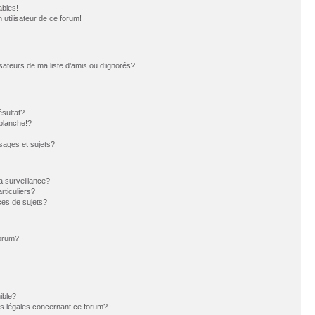
ables!
n utilisateur de ce forum!
sateurs de ma liste d’amis ou d’ignorés?
sultat?
blanche!?
ages et sujets?
la surveillance?
rticuliers?
es de sujets?
forum?
ible?
ns légales concernant ce forum?