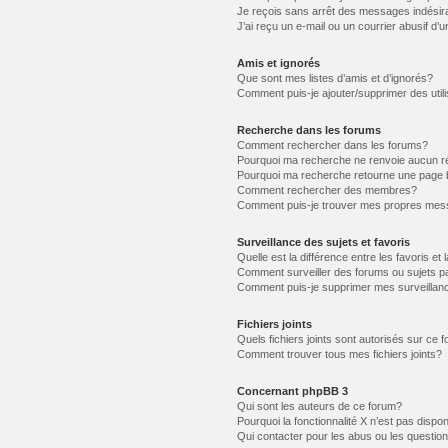
Je reçois sans arrêt des messages indésir
J’ai reçu un e-mail ou un courrier abusif d’u
Amis et ignorés
Que sont mes listes d’amis et d’ignorés?
Comment puis-je ajouter/supprimer des utili
Recherche dans les forums
Comment rechercher dans les forums?
Pourquoi ma recherche ne renvoie aucun ré
Pourquoi ma recherche retourne une page 
Comment rechercher des membres?
Comment puis-je trouver mes propres mess
Surveillance des sujets et favoris
Quelle est la différence entre les favoris et 
Comment surveiller des forums ou sujets pa
Comment puis-je supprimer mes surveillanc
Fichiers joints
Quels fichiers joints sont autorisés sur ce 
Comment trouver tous mes fichiers joints?
Concernant phpBB 3
Qui sont les auteurs de ce forum?
Pourquoi la fonctionnalité X n’est pas dispon
Qui contacter pour les abus ou les questio