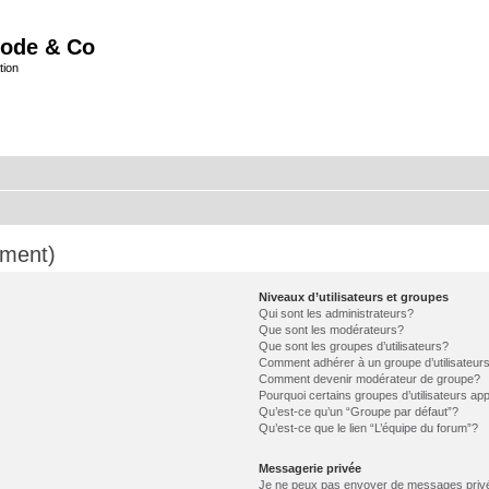
ode & Co
tion
mment)
Niveaux d’utilisateurs et groupes
Qui sont les administrateurs?
Que sont les modérateurs?
Que sont les groupes d’utilisateurs?
Comment adhérer à un groupe d’utilisateur
Comment devenir modérateur de groupe?
Pourquoi certains groupes d’utilisateurs ap
Qu’est-ce qu’un “Groupe par défaut”?
Qu’est-ce que le lien “L’équipe du forum”?
Messagerie privée
Je ne peux pas envoyer de messages priv