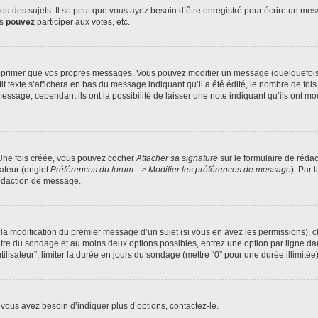
 des sujets. Il se peut que vous ayez besoin d’être enregistré pour écrire un mes
us
pouvez
participer aux votes, etc.
pprimer que vos propres messages. Vous pouvez modifier un message (quelquefois d
xte s’affichera en bas du message indiquant qu’il a été édité, le nombre de fois qu’
age, cependant ils ont la possibilité de laisser une note indiquant qu’ils ont modi
 Une fois créée, vous pouvez cocher
Attacher sa signature
sur le formulaire de réda
ateur (onglet
Préférences du forum --> Modifier les préférences de message
). Par 
rédaction de message.
u la modification du premier message d’un sujet (si vous en avez les permissions), c
titre du sondage et au moins deux options possibles, entrez une option par ligne
tilisateur”, limiter la durée en jours du sondage (mettre “0” pour une durée illimitée)
vous avez besoin d’indiquer plus d’options, contactez-le.