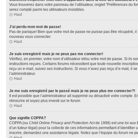
Vous trouverez dans votre panneau de l’utilisateur, onglet “Préférences du fo
serez compté parmi les utilisateurs invisibles.
Haut
J’ai perdu mon mot de passe!
Pas de panique! Bien que votre mot de passe ne puisse pas être récupéré, il pe
nouveau vous connecter.
Haut
Je suis enregistré mais je ne peux pas me connecter!
Vérifiez, en premier, votre nom d’utilisateur et/ou votre mot de passe. Si ils so
instructions reçues. Certains forums nécessitent que toute nouvelle inscriptio
reçu un e-mail, suivez ses instructions. Si vous n’avez pas reçu d’e-mail, il se
l’administrateur.
Haut
Je me suis enregistré par le passé mais je ne peux plus me connecter?!
Il est possible que l’administrateur ait supprimé ou désactivé votre compte. En
réinscrire et soyez plus investi sur le forum.
Haut
Que signifie COPPA?
COPPA (ou
Child Online Privacy and Protection Act
de 1998) est une loi aux E
d’un tuteur légal) pour la collecte de ces informations permettant d’identifie
inscrire, demandez une assistance légale. Notez que l’équipe du forum ne peut
Haut