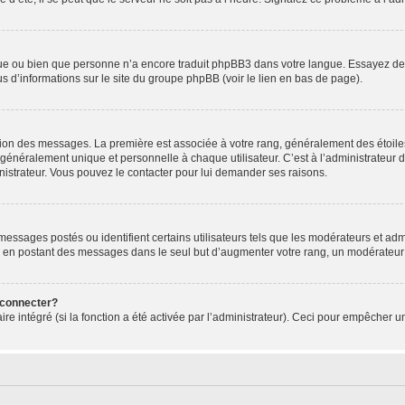
ngue ou bien que personne n’a encore traduit phpBB3 dans votre langue. Essayez de d
us d’informations sur le site du groupe phpBB (voir le lien en bas de page).
ation des messages. La première est associée à votre rang, généralement des étoile
éralement unique et personnelle à chaque utilisateur. C’est à l’administrateur d’ac
inistrateur. Vous pouvez le contacter pour lui demander ses raisons.
essages postés ou identifient certains utilisateurs tels que les modérateurs et admi
ums en postant des messages dans le seul but d’augmenter votre rang, un modérateu
 connecter?
ire intégré (si la fonction a été activée par l’administrateur). Ceci pour empêcher un