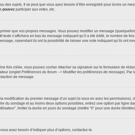
 des sujets. Il se peut que vous ayez besoin d’être enregistré pour écrire un mes
us
pouvez
participer aux votes, etc.
pprimer que vos propres messages. Vous pouvez modifier un message (quelquefois d
xte s’affichera en bas du message indiquant qu’il a été édité, le nombre de fois qu’
age, cependant ils ont la possibilité de laisser une note indiquant qu’ils ont modi
 Une fois créée, vous pouvez cocher
Attacher sa signature
sur le formulaire de réda
ateur (onglet
Préférences du forum --> Modifier les préférences de message
). Par 
rédaction de message.
u la modification du premier message d’un sujet (si vous en avez les permissions), c
titre du sondage et au moins deux options possibles, entrez une option par ligne
tilisateur”, limiter la durée en jours du sondage (mettre “0” pour une durée illimitée)
vous avez besoin d’indiquer plus d’options, contactez-le.