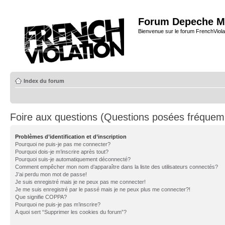
Forum Depeche M
Bienvenue sur le forum FrenchViola
Index du forum
Foire aux questions (Questions posées fréque
Problèmes d’identification et d’inscription
Pourquoi ne puis-je pas me connecter?
Pourquoi dois-je m’inscrire après tout?
Pourquoi suis-je automatiquement déconnecté?
Comment empêcher mon nom d’apparaître dans la liste des utilisateurs connectés?
J’ai perdu mon mot de passe!
Je suis enregistré mais je ne peux pas me connecter!
Je me suis enregistré par le passé mais je ne peux plus me connecter?!
Que signifie COPPA?
Pourquoi ne puis-je pas m’inscrire?
A quoi sert “Supprimer les cookies du forum”?