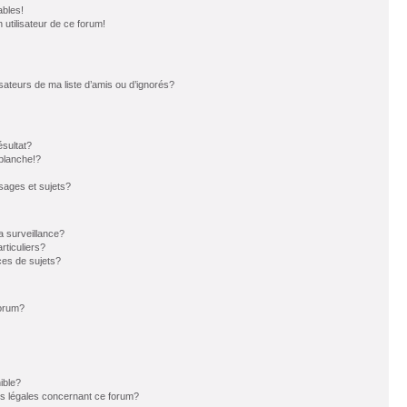
ables!
n utilisateur de ce forum!
sateurs de ma liste d’amis ou d’ignorés?
sultat?
blanche!?
ages et sujets?
la surveillance?
rticuliers?
es de sujets?
forum?
ible?
ns légales concernant ce forum?