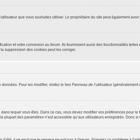
m d’utilisateur que vous souhaitez utiliser. Le propriétaire du site peut également av
ation et votre connexion au forum. Ils fournissent aussi des fonctionnalités telles 
la suppression des cookies peut les corriger.
 données. Pour les modifier, visitez le lien
Panneau de l’utilisateur
(généralement a
elui dans lequel vous êtes. Dans ce cas, vous devez modifier vos préférences pour le
a plupart des paramètres n’est accessible qu’aux utilisateurs enregistrés. Donc si v
 d’été, il se peut que le serveur ne soit pas à l’heure. Signalez ce problème à l’adm