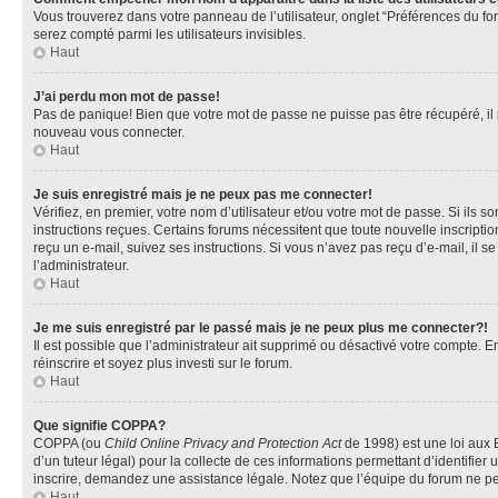
Vous trouverez dans votre panneau de l’utilisateur, onglet “Préférences du fo
serez compté parmi les utilisateurs invisibles.
Haut
J’ai perdu mon mot de passe!
Pas de panique! Bien que votre mot de passe ne puisse pas être récupéré, il pe
nouveau vous connecter.
Haut
Je suis enregistré mais je ne peux pas me connecter!
Vérifiez, en premier, votre nom d’utilisateur et/ou votre mot de passe. Si ils so
instructions reçues. Certains forums nécessitent que toute nouvelle inscriptio
reçu un e-mail, suivez ses instructions. Si vous n’avez pas reçu d’e-mail, il se
l’administrateur.
Haut
Je me suis enregistré par le passé mais je ne peux plus me connecter?!
Il est possible que l’administrateur ait supprimé ou désactivé votre compte. En
réinscrire et soyez plus investi sur le forum.
Haut
Que signifie COPPA?
COPPA (ou
Child Online Privacy and Protection Act
de 1998) est une loi aux E
d’un tuteur légal) pour la collecte de ces informations permettant d’identifie
inscrire, demandez une assistance légale. Notez que l’équipe du forum ne peut
Haut