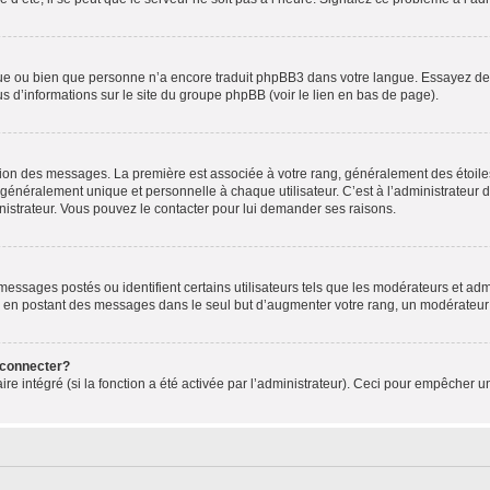
ngue ou bien que personne n’a encore traduit phpBB3 dans votre langue. Essayez de d
us d’informations sur le site du groupe phpBB (voir le lien en bas de page).
ation des messages. La première est associée à votre rang, généralement des étoile
éralement unique et personnelle à chaque utilisateur. C’est à l’administrateur d’ac
inistrateur. Vous pouvez le contacter pour lui demander ses raisons.
essages postés ou identifient certains utilisateurs tels que les modérateurs et admi
ums en postant des messages dans le seul but d’augmenter votre rang, un modérateu
 connecter?
ire intégré (si la fonction a été activée par l’administrateur). Ceci pour empêcher un