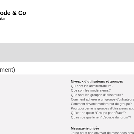
ode & Co
tion
mment)
Niveaux d’utilisateurs et groupes
Qui sont les administrateurs?
Que sont les modérateurs?
Que sont les groupes d’utilisateurs?
Comment adhérer à un groupe d’utilisateur
Comment devenir modérateur de groupe?
Pourquoi certains groupes d’utilisateurs ap
Qu’est-ce qu’un “Groupe par défaut”?
Qu’est-ce que le lien “L’équipe du forum”?
Messagerie privée
Je ne peux pas envoyer de messages priv