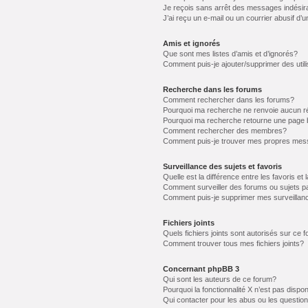
Je reçois sans arrêt des messages indésir
J’ai reçu un e-mail ou un courrier abusif d’u
Amis et ignorés
Que sont mes listes d’amis et d’ignorés?
Comment puis-je ajouter/supprimer des utili
Recherche dans les forums
Comment rechercher dans les forums?
Pourquoi ma recherche ne renvoie aucun ré
Pourquoi ma recherche retourne une page 
Comment rechercher des membres?
Comment puis-je trouver mes propres mess
Surveillance des sujets et favoris
Quelle est la différence entre les favoris et 
Comment surveiller des forums ou sujets pa
Comment puis-je supprimer mes surveillanc
Fichiers joints
Quels fichiers joints sont autorisés sur ce 
Comment trouver tous mes fichiers joints?
Concernant phpBB 3
Qui sont les auteurs de ce forum?
Pourquoi la fonctionnalité X n’est pas dispon
Qui contacter pour les abus ou les questio