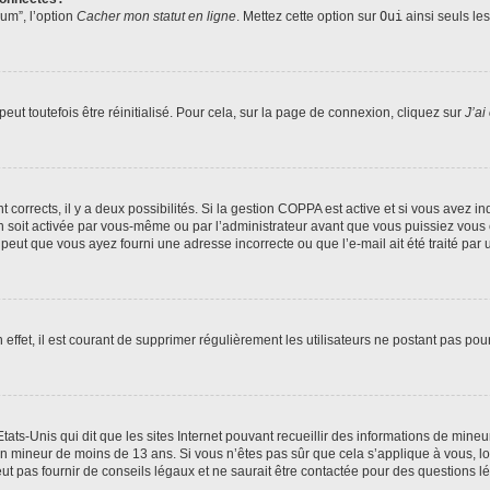
rum”, l’option
Cacher mon statut en ligne
. Mettez cette option sur
Oui
ainsi seuls le
ut toutefois être réinitialisé. Pour cela, sur la page de connexion, cliquez sur
J’ai
nt corrects, il y a deux possibilités. Si la gestion COPPA est active et si vous avez i
n soit activée par vous-même ou par l’administrateur avant que vous puissiez vous c
 peut que vous ayez fourni une adresse incorrecte ou que l’e-mail ait été traité par u
 effet, il est courant de supprimer régulièrement les utilisateurs ne postant pas pou
tats-Unis qui dit que les sites Internet pouvant recueillir des informations de mi
r un mineur de moins de 13 ans. Si vous n’êtes pas sûr que cela s’applique à vous, l
 pas fournir de conseils légaux et ne saurait être contactée pour des questions lég