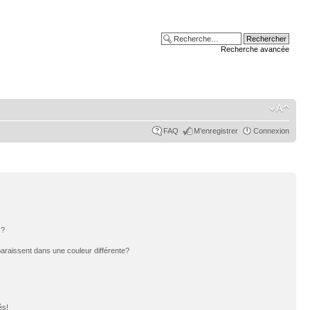
Recherche avancée
FAQ
M’enregistrer
Connexion
s?
paraissent dans une couleur différente?
és!