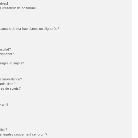
ables!
n utilisateur de ce forum!
sateurs de ma liste d’amis ou d’ignorés?
sultat?
blanche!?
ages et sujets?
la surveillance?
rticuliers?
es de sujets?
forum?
ible?
ns légales concernant ce forum?