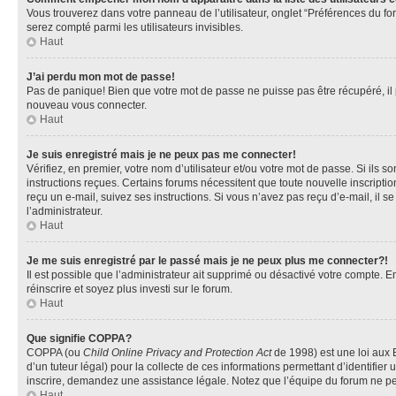
Vous trouverez dans votre panneau de l’utilisateur, onglet “Préférences du fo
serez compté parmi les utilisateurs invisibles.
Haut
J’ai perdu mon mot de passe!
Pas de panique! Bien que votre mot de passe ne puisse pas être récupéré, il pe
nouveau vous connecter.
Haut
Je suis enregistré mais je ne peux pas me connecter!
Vérifiez, en premier, votre nom d’utilisateur et/ou votre mot de passe. Si ils so
instructions reçues. Certains forums nécessitent que toute nouvelle inscriptio
reçu un e-mail, suivez ses instructions. Si vous n’avez pas reçu d’e-mail, il se
l’administrateur.
Haut
Je me suis enregistré par le passé mais je ne peux plus me connecter?!
Il est possible que l’administrateur ait supprimé ou désactivé votre compte. En
réinscrire et soyez plus investi sur le forum.
Haut
Que signifie COPPA?
COPPA (ou
Child Online Privacy and Protection Act
de 1998) est une loi aux E
d’un tuteur légal) pour la collecte de ces informations permettant d’identifie
inscrire, demandez une assistance légale. Notez que l’équipe du forum ne peut
Haut