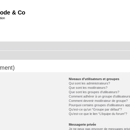
ode & Co
tion
mment)
Niveaux d’utilisateurs et groupes
Qui sont les administrateurs?
Que sont les modérateurs?
Que sont les groupes d’utilisateurs?
Comment adhérer à un groupe d’utilisateur
Comment devenir modérateur de groupe?
Pourquoi certains groupes d’utilisateurs ap
Qu’est-ce qu’un “Groupe par défaut”?
Qu’est-ce que le lien “L’équipe du forum”?
Messagerie privée
Je ne peux pas envoyer de messages priv