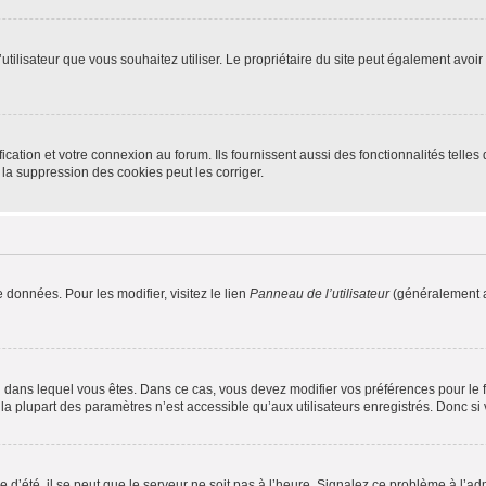
m d’utilisateur que vous souhaitez utiliser. Le propriétaire du site peut également av
ation et votre connexion au forum. Ils fournissent aussi des fonctionnalités telles 
la suppression des cookies peut les corriger.
 données. Pour les modifier, visitez le lien
Panneau de l’utilisateur
(généralement a
elui dans lequel vous êtes. Dans ce cas, vous devez modifier vos préférences pour le
a plupart des paramètres n’est accessible qu’aux utilisateurs enregistrés. Donc si v
 d’été, il se peut que le serveur ne soit pas à l’heure. Signalez ce problème à l’adm