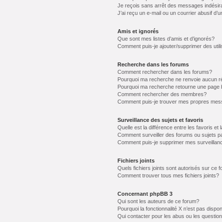
Je reçois sans arrêt des messages indésir
J’ai reçu un e-mail ou un courrier abusif d’u
Amis et ignorés
Que sont mes listes d’amis et d’ignorés?
Comment puis-je ajouter/supprimer des utili
Recherche dans les forums
Comment rechercher dans les forums?
Pourquoi ma recherche ne renvoie aucun ré
Pourquoi ma recherche retourne une page 
Comment rechercher des membres?
Comment puis-je trouver mes propres mess
Surveillance des sujets et favoris
Quelle est la différence entre les favoris et 
Comment surveiller des forums ou sujets pa
Comment puis-je supprimer mes surveillanc
Fichiers joints
Quels fichiers joints sont autorisés sur ce 
Comment trouver tous mes fichiers joints?
Concernant phpBB 3
Qui sont les auteurs de ce forum?
Pourquoi la fonctionnalité X n’est pas dispon
Qui contacter pour les abus ou les questio