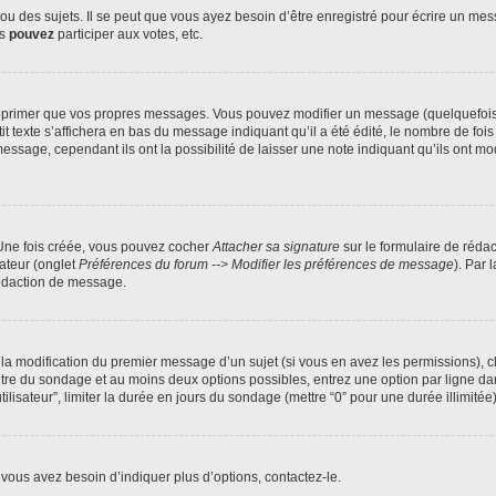
 des sujets. Il se peut que vous ayez besoin d’être enregistré pour écrire un mes
us
pouvez
participer aux votes, etc.
pprimer que vos propres messages. Vous pouvez modifier un message (quelquefois d
xte s’affichera en bas du message indiquant qu’il a été édité, le nombre de fois qu’
age, cependant ils ont la possibilité de laisser une note indiquant qu’ils ont modi
 Une fois créée, vous pouvez cocher
Attacher sa signature
sur le formulaire de réda
ateur (onglet
Préférences du forum --> Modifier les préférences de message
). Par 
rédaction de message.
u la modification du premier message d’un sujet (si vous en avez les permissions), c
titre du sondage et au moins deux options possibles, entrez une option par ligne
tilisateur”, limiter la durée en jours du sondage (mettre “0” pour une durée illimitée)
vous avez besoin d’indiquer plus d’options, contactez-le.