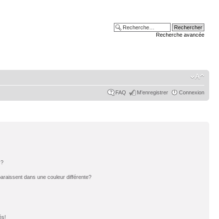
Recherche avancée
FAQ
M’enregistrer
Connexion
s?
paraissent dans une couleur différente?
és!