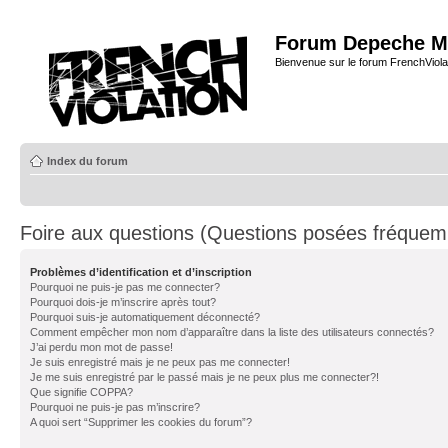
Forum Depeche M
Bienvenue sur le forum FrenchViola
Index du forum
Foire aux questions (Questions posées fréque
Problèmes d’identification et d’inscription
Pourquoi ne puis-je pas me connecter?
Pourquoi dois-je m’inscrire après tout?
Pourquoi suis-je automatiquement déconnecté?
Comment empêcher mon nom d’apparaître dans la liste des utilisateurs connectés?
J’ai perdu mon mot de passe!
Je suis enregistré mais je ne peux pas me connecter!
Je me suis enregistré par le passé mais je ne peux plus me connecter?!
Que signifie COPPA?
Pourquoi ne puis-je pas m’inscrire?
A quoi sert “Supprimer les cookies du forum”?