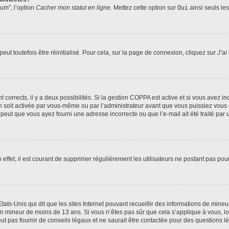
rum”, l’option
Cacher mon statut en ligne
. Mettez cette option sur
Oui
ainsi seuls le
ut toutefois être réinitialisé. Pour cela, sur la page de connexion, cliquez sur
J’ai
nt corrects, il y a deux possibilités. Si la gestion COPPA est active et si vous avez i
n soit activée par vous-même ou par l’administrateur avant que vous puissiez vous c
 peut que vous ayez fourni une adresse incorrecte ou que l’e-mail ait été traité par u
 effet, il est courant de supprimer régulièrement les utilisateurs ne postant pas pou
tats-Unis qui dit que les sites Internet pouvant recueillir des informations de mi
r un mineur de moins de 13 ans. Si vous n’êtes pas sûr que cela s’applique à vous, l
 pas fournir de conseils légaux et ne saurait être contactée pour des questions lég