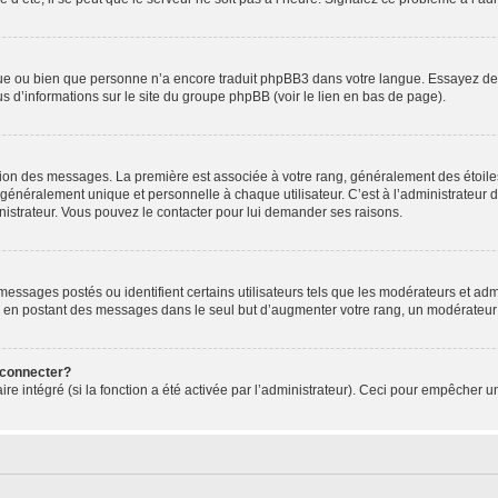
ngue ou bien que personne n’a encore traduit phpBB3 dans votre langue. Essayez de d
us d’informations sur le site du groupe phpBB (voir le lien en bas de page).
ation des messages. La première est associée à votre rang, généralement des étoile
éralement unique et personnelle à chaque utilisateur. C’est à l’administrateur d’ac
inistrateur. Vous pouvez le contacter pour lui demander ses raisons.
essages postés ou identifient certains utilisateurs tels que les modérateurs et admi
ums en postant des messages dans le seul but d’augmenter votre rang, un modérateu
 connecter?
ire intégré (si la fonction a été activée par l’administrateur). Ceci pour empêcher un