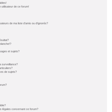
ables!
n utilisateur de ce forum!
sateurs de ma liste d’amis ou d’ignorés?
sultat?
blanche!?
ages et sujets?
la surveillance?
rticuliers?
es de sujets?
forum?
ible?
ns légales concernant ce forum?