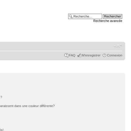
Recherche avancée
FAQ
M’enregistrer
Connexion
s?
paraissent dans une couleur différente?
és!