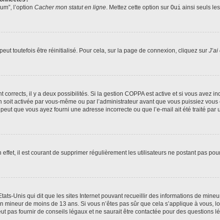
rum”, l’option
Cacher mon statut en ligne
. Mettez cette option sur
Oui
ainsi seuls le
ut toutefois être réinitialisé. Pour cela, sur la page de connexion, cliquez sur
J’ai
nt corrects, il y a deux possibilités. Si la gestion COPPA est active et si vous avez i
n soit activée par vous-même ou par l’administrateur avant que vous puissiez vous c
 peut que vous ayez fourni une adresse incorrecte ou que l’e-mail ait été traité par u
 effet, il est courant de supprimer régulièrement les utilisateurs ne postant pas pou
tats-Unis qui dit que les sites Internet pouvant recueillir des informations de mi
r un mineur de moins de 13 ans. Si vous n’êtes pas sûr que cela s’applique à vous, l
 pas fournir de conseils légaux et ne saurait être contactée pour des questions lég