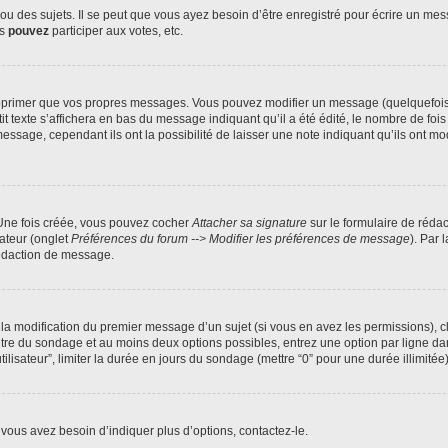
 des sujets. Il se peut que vous ayez besoin d’être enregistré pour écrire un mes
us
pouvez
participer aux votes, etc.
pprimer que vos propres messages. Vous pouvez modifier un message (quelquefois d
xte s’affichera en bas du message indiquant qu’il a été édité, le nombre de fois qu’
age, cependant ils ont la possibilité de laisser une note indiquant qu’ils ont modi
 Une fois créée, vous pouvez cocher
Attacher sa signature
sur le formulaire de réda
ateur (onglet
Préférences du forum --> Modifier les préférences de message
). Par 
rédaction de message.
u la modification du premier message d’un sujet (si vous en avez les permissions), c
titre du sondage et au moins deux options possibles, entrez une option par ligne
tilisateur”, limiter la durée en jours du sondage (mettre “0” pour une durée illimitée)
vous avez besoin d’indiquer plus d’options, contactez-le.