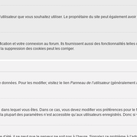
m d’utilisateur que vous souhaitez utiliser. Le propriétaire du site peut également av
ation et votre connexion au forum. Ils fournissent aussi des fonctionnalités telles 
la suppression des cookies peut les corriger.
 données. Pour les modifier, visitez le lien
Panneau de l’utilisateur
(généralement a
elui dans lequel vous êtes. Dans ce cas, vous devez modifier vos préférences pour le
a plupart des paramètres n’est accessible qu’aux utilisateurs enregistrés. Donc si v
 d’été, il se peut que le serveur ne soit pas à l’heure. Signalez ce problème à l’adm