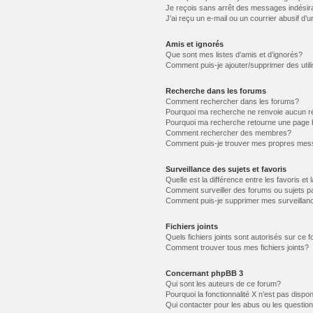
Je reçois sans arrêt des messages indésir
J’ai reçu un e-mail ou un courrier abusif d’u
Amis et ignorés
Que sont mes listes d’amis et d’ignorés?
Comment puis-je ajouter/supprimer des utili
Recherche dans les forums
Comment rechercher dans les forums?
Pourquoi ma recherche ne renvoie aucun ré
Pourquoi ma recherche retourne une page 
Comment rechercher des membres?
Comment puis-je trouver mes propres mess
Surveillance des sujets et favoris
Quelle est la différence entre les favoris et 
Comment surveiller des forums ou sujets pa
Comment puis-je supprimer mes surveillanc
Fichiers joints
Quels fichiers joints sont autorisés sur ce 
Comment trouver tous mes fichiers joints?
Concernant phpBB 3
Qui sont les auteurs de ce forum?
Pourquoi la fonctionnalité X n’est pas dispon
Qui contacter pour les abus ou les questio