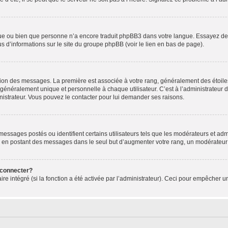
ngue ou bien que personne n’a encore traduit phpBB3 dans votre langue. Essayez de d
us d’informations sur le site du groupe phpBB (voir le lien en bas de page).
ation des messages. La première est associée à votre rang, généralement des étoile
éralement unique et personnelle à chaque utilisateur. C’est à l’administrateur d’ac
inistrateur. Vous pouvez le contacter pour lui demander ses raisons.
essages postés ou identifient certains utilisateurs tels que les modérateurs et admi
ums en postant des messages dans le seul but d’augmenter votre rang, un modérateu
 connecter?
ire intégré (si la fonction a été activée par l’administrateur). Ceci pour empêcher un