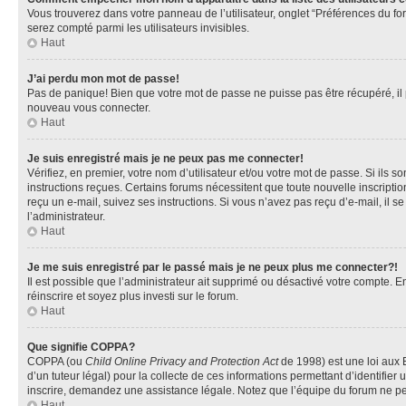
Vous trouverez dans votre panneau de l’utilisateur, onglet “Préférences du fo
serez compté parmi les utilisateurs invisibles.
Haut
J’ai perdu mon mot de passe!
Pas de panique! Bien que votre mot de passe ne puisse pas être récupéré, il pe
nouveau vous connecter.
Haut
Je suis enregistré mais je ne peux pas me connecter!
Vérifiez, en premier, votre nom d’utilisateur et/ou votre mot de passe. Si ils so
instructions reçues. Certains forums nécessitent que toute nouvelle inscriptio
reçu un e-mail, suivez ses instructions. Si vous n’avez pas reçu d’e-mail, il se
l’administrateur.
Haut
Je me suis enregistré par le passé mais je ne peux plus me connecter?!
Il est possible que l’administrateur ait supprimé ou désactivé votre compte. En
réinscrire et soyez plus investi sur le forum.
Haut
Que signifie COPPA?
COPPA (ou
Child Online Privacy and Protection Act
de 1998) est une loi aux E
d’un tuteur légal) pour la collecte de ces informations permettant d’identifie
inscrire, demandez une assistance légale. Notez que l’équipe du forum ne peut
Haut