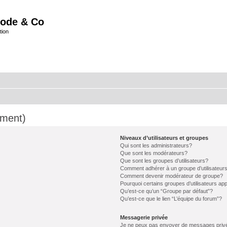
ode & Co
tion
mment)
Niveaux d’utilisateurs et groupes
Qui sont les administrateurs?
Que sont les modérateurs?
Que sont les groupes d’utilisateurs?
Comment adhérer à un groupe d’utilisateur
Comment devenir modérateur de groupe?
Pourquoi certains groupes d’utilisateurs ap
Qu’est-ce qu’un “Groupe par défaut”?
Qu’est-ce que le lien “L’équipe du forum”?
Messagerie privée
Je ne peux pas envoyer de messages priv