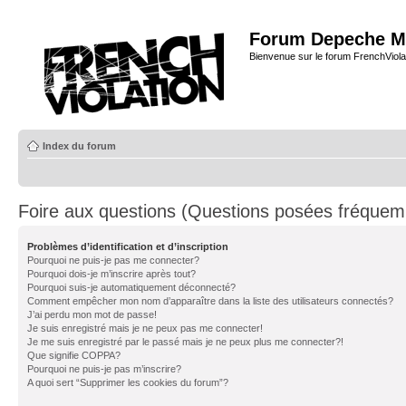
Forum Depeche M
Bienvenue sur le forum FrenchViola
Index du forum
Foire aux questions (Questions posées fréque
Problèmes d’identification et d’inscription
Pourquoi ne puis-je pas me connecter?
Pourquoi dois-je m’inscrire après tout?
Pourquoi suis-je automatiquement déconnecté?
Comment empêcher mon nom d’apparaître dans la liste des utilisateurs connectés?
J’ai perdu mon mot de passe!
Je suis enregistré mais je ne peux pas me connecter!
Je me suis enregistré par le passé mais je ne peux plus me connecter?!
Que signifie COPPA?
Pourquoi ne puis-je pas m’inscrire?
A quoi sert “Supprimer les cookies du forum”?