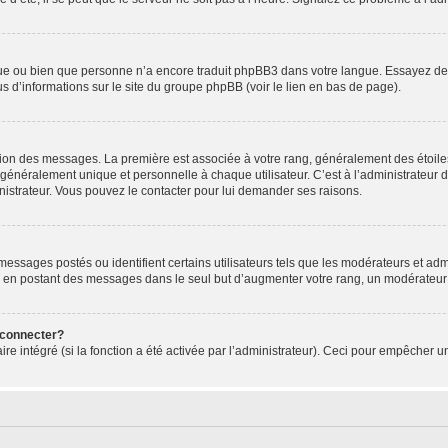
ngue ou bien que personne n’a encore traduit phpBB3 dans votre langue. Essayez de d
us d’informations sur le site du groupe phpBB (voir le lien en bas de page).
ation des messages. La première est associée à votre rang, généralement des étoile
éralement unique et personnelle à chaque utilisateur. C’est à l’administrateur d’ac
inistrateur. Vous pouvez le contacter pour lui demander ses raisons.
essages postés ou identifient certains utilisateurs tels que les modérateurs et admi
ums en postant des messages dans le seul but d’augmenter votre rang, un modérateu
 connecter?
ire intégré (si la fonction a été activée par l’administrateur). Ceci pour empêcher un