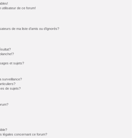
ables!
n utilisateur de ce forum!
sateurs de ma liste d’amis ou d’ignorés?
sultat?
blanche!?
ages et sujets?
la surveillance?
rticuliers?
es de sujets?
forum?
ible?
ns légales concernant ce forum?