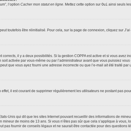
rum”, l’option
Cacher mon statut en ligne
. Mettez cette option sur
Oui
ainsi seuls le
ut toutefois être réinitialisé. Pour cela, sur la page de connexion, cliquez sur
J’ai
nt corrects, il y a deux possibilités. Si la gestion COPPA est active et si vous avez i
n soit activée par vous-même ou par l’administrateur avant que vous puissiez vous c
 peut que vous ayez fourni une adresse incorrecte ou que l’e-mail ait été traité par u
 effet, il est courant de supprimer régulièrement les utilisateurs ne postant pas pou
tats-Unis qui dit que les sites Internet pouvant recueillir des informations de mi
r un mineur de moins de 13 ans. Si vous n’êtes pas sûr que cela s’applique à vous, l
 pas fournir de conseils légaux et ne saurait être contactée pour des questions lég