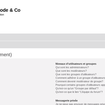
ode & Co
tion
mment)
Niveaux d’utilisateurs et groupes
Qui sont les administrateurs?
Que sont les modérateurs?
Que sont les groupes d’utilisateurs?
Comment adhérer à un groupe d’utilisateur
Comment devenir modérateur de groupe?
Pourquoi certains groupes d’utilisateurs ap
Qu’est-ce qu’un “Groupe par défaut”?
Qu’est-ce que le lien “L’équipe du forum”?
Messagerie privée
Je ne peux pas envoyer de messages priv