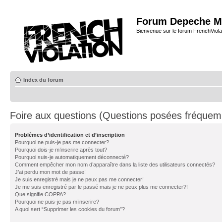
Forum Depeche M
Bienvenue sur le forum FrenchViola
Index du forum
Foire aux questions (Questions posées fréque
Problèmes d’identification et d’inscription
Pourquoi ne puis-je pas me connecter?
Pourquoi dois-je m’inscrire après tout?
Pourquoi suis-je automatiquement déconnecté?
Comment empêcher mon nom d’apparaître dans la liste des utilisateurs connectés?
J’ai perdu mon mot de passe!
Je suis enregistré mais je ne peux pas me connecter!
Je me suis enregistré par le passé mais je ne peux plus me connecter?!
Que signifie COPPA?
Pourquoi ne puis-je pas m’inscrire?
A quoi sert “Supprimer les cookies du forum”?