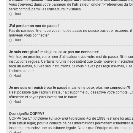
Vous trouverez dans votre panneau de l’utilisateur, onglet “Préférences du fo
serez compté parmi les utilisateurs invisibles.
Haut
J’ai perdu mon mot de passe!
Pas de panique! Bien que votre mot de passe ne puisse pas être récupéré, il pe
nouveau vous connecter.
Haut
Je suis enregistré mais je ne peux pas me connecter!
Vérifiez, en premier, votre nom d’utilisateur et/ou votre mot de passe. Si ils so
instructions reçues. Certains forums nécessitent que toute nouvelle inscriptio
reçu un e-mail, suivez ses instructions. Si vous n’avez pas reçu d’e-mail, il se
l’administrateur.
Haut
Je me suis enregistré par le passé mais je ne peux plus me connecter?!
Il est possible que l’administrateur ait supprimé ou désactivé votre compte. En
réinscrire et soyez plus investi sur le forum.
Haut
Que signifie COPPA?
COPPA (ou
Child Online Privacy and Protection Act
de 1998) est une loi aux E
d’un tuteur légal) pour la collecte de ces informations permettant d’identifie
inscrire, demandez une assistance légale. Notez que l’équipe du forum ne peut
Haut