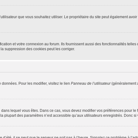
m d’utilisateur que vous souhaitez utiliser. Le propriétaire du site peut également av
ation et votre connexion au forum. Ils fournissent aussi des fonctionnalités telles 
la suppression des cookies peut les corriger.
 données. Pour les modifier, visitez le lien
Panneau de l’utilisateur
(généralement a
elui dans lequel vous êtes. Dans ce cas, vous devez modifier vos préférences pour le
a plupart des paramètres n’est accessible qu’aux utilisateurs enregistrés. Donc si v
 d’été, il se peut que le serveur ne soit pas à l’heure. Signalez ce problème à l’adm