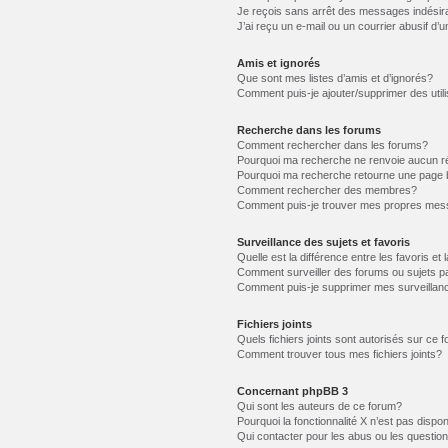
Je reçois sans arrêt des messages indésir
J’ai reçu un e-mail ou un courrier abusif d’u
Amis et ignorés
Que sont mes listes d’amis et d’ignorés?
Comment puis-je ajouter/supprimer des utili
Recherche dans les forums
Comment rechercher dans les forums?
Pourquoi ma recherche ne renvoie aucun ré
Pourquoi ma recherche retourne une page 
Comment rechercher des membres?
Comment puis-je trouver mes propres mess
Surveillance des sujets et favoris
Quelle est la différence entre les favoris et 
Comment surveiller des forums ou sujets pa
Comment puis-je supprimer mes surveillanc
Fichiers joints
Quels fichiers joints sont autorisés sur ce 
Comment trouver tous mes fichiers joints?
Concernant phpBB 3
Qui sont les auteurs de ce forum?
Pourquoi la fonctionnalité X n’est pas dispon
Qui contacter pour les abus ou les questio