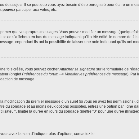
 des sujets. Il se peut que vous ayez besoin d’être enregistré pour écrire un mes
us
pouvez
participer aux votes, etc.
pprimer que vos propres messages. Vous pouvez modifier un message (quelquefois d
xte s’affichera en bas du message indiquant qu’il a été édité, le nombre de fois qu’
age, cependant ils ont la possibilité de laisser une note indiquant qu’ils ont modi
 Une fois créée, vous pouvez cocher
Attacher sa signature
sur le formulaire de réda
ateur (onglet
Préférences du forum --> Modifier les préférences de message
). Par 
rédaction de message.
u la modification du premier message d’un sujet (si vous en avez les permissions), c
titre du sondage et au moins deux options possibles, entrez une option par ligne
tilisateur”, limiter la durée en jours du sondage (mettre “0” pour une durée illimitée)
vous avez besoin d’indiquer plus d’options, contactez-le.