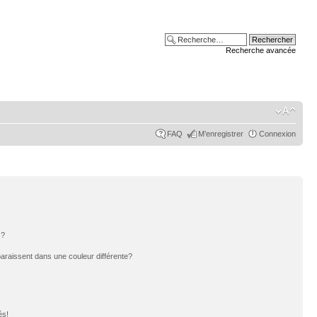
Recherche avancée
FAQ
M’enregistrer
Connexion
s?
paraissent dans une couleur différente?
és!