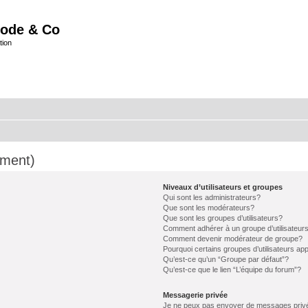
ode & Co
tion
mment)
Niveaux d’utilisateurs et groupes
Qui sont les administrateurs?
Que sont les modérateurs?
Que sont les groupes d’utilisateurs?
Comment adhérer à un groupe d’utilisateur
Comment devenir modérateur de groupe?
Pourquoi certains groupes d’utilisateurs ap
Qu’est-ce qu’un “Groupe par défaut”?
Qu’est-ce que le lien “L’équipe du forum”?
Messagerie privée
Je ne peux pas envoyer de messages priv