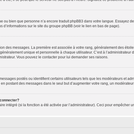
ngue ou bien que personne n’a encore traduit phpBB3 dans votre langue. Essayez de d
us d’informations sur le site du groupe phpBB (voir le lien en bas de page).
ation des messages. La première est associée à votre rang, généralement des étoile
éralement unique et personnelle à chaque utilisateur. C’est à l’administrateur d’ac
inistrateur. Vous pouvez le contacter pour lui demander ses raisons.
essages postés ou identifient certains utilisateurs tels que les modérateurs et admi
ums en postant des messages dans le seul but d’augmenter votre rang, un modérateu
 connecter?
ire intégré (si la fonction a été activée par l’administrateur). Ceci pour empêcher un