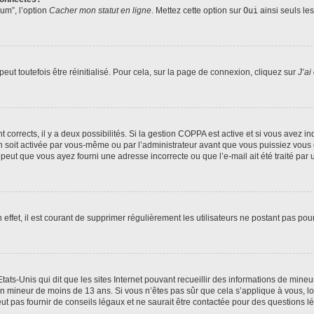
rum”, l’option
Cacher mon statut en ligne
. Mettez cette option sur
Oui
ainsi seuls le
ut toutefois être réinitialisé. Pour cela, sur la page de connexion, cliquez sur
J’ai
nt corrects, il y a deux possibilités. Si la gestion COPPA est active et si vous avez i
n soit activée par vous-même ou par l’administrateur avant que vous puissiez vous c
 peut que vous ayez fourni une adresse incorrecte ou que l’e-mail ait été traité par u
 effet, il est courant de supprimer régulièrement les utilisateurs ne postant pas pou
tats-Unis qui dit que les sites Internet pouvant recueillir des informations de mi
r un mineur de moins de 13 ans. Si vous n’êtes pas sûr que cela s’applique à vous, l
 pas fournir de conseils légaux et ne saurait être contactée pour des questions lég