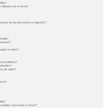
ables!
n utilisateur de ce forum!
sateurs de ma liste d’amis ou d’ignorés?
sultat?
blanche!?
ages et sujets?
la surveillance?
rticuliers?
es de sujets?
forum?
ible?
ns légales concernant ce forum?