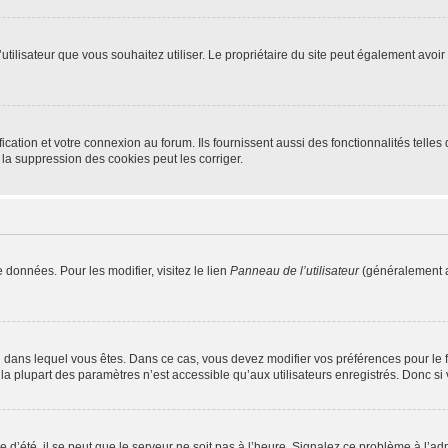
m d’utilisateur que vous souhaitez utiliser. Le propriétaire du site peut également av
ation et votre connexion au forum. Ils fournissent aussi des fonctionnalités telles 
la suppression des cookies peut les corriger.
 données. Pour les modifier, visitez le lien
Panneau de l’utilisateur
(généralement a
elui dans lequel vous êtes. Dans ce cas, vous devez modifier vos préférences pour le
a plupart des paramètres n’est accessible qu’aux utilisateurs enregistrés. Donc si v
 d’été, il se peut que le serveur ne soit pas à l’heure. Signalez ce problème à l’adm