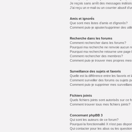
Je reçois sans arrêt des messages indésir
J’ai reçu un e-mail ou un courrier abusif d’u
Amis et ignorés
Que sont mes listes d’amis et d’ignorés?
Comment puis-je ajouter/supprimer des utili
Recherche dans les forums
Comment rechercher dans les forums?
Pourquoi ma recherche ne renvoie aucun ré
Pourquoi ma recherche retourne une page 
Comment rechercher des membres?
Comment puis-je trouver mes propres mess
Surveillance des sujets et favoris
Quelle est la différence entre les favoris et 
Comment surveiller des forums ou sujets pa
Comment puis-je supprimer mes surveillanc
Fichiers joints
Quels fichiers joints sont autorisés sur ce 
Comment trouver tous mes fichiers joints?
Concernant phpBB 3
Qui sont les auteurs de ce forum?
Pourquoi la fonctionnalité X n’est pas dispon
Qui contacter pour les abus ou les questio