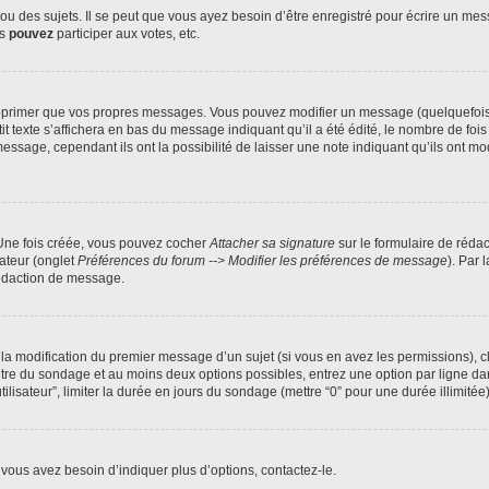
 des sujets. Il se peut que vous ayez besoin d’être enregistré pour écrire un mes
us
pouvez
participer aux votes, etc.
pprimer que vos propres messages. Vous pouvez modifier un message (quelquefois d
xte s’affichera en bas du message indiquant qu’il a été édité, le nombre de fois qu’
age, cependant ils ont la possibilité de laisser une note indiquant qu’ils ont modi
 Une fois créée, vous pouvez cocher
Attacher sa signature
sur le formulaire de réda
ateur (onglet
Préférences du forum --> Modifier les préférences de message
). Par 
rédaction de message.
u la modification du premier message d’un sujet (si vous en avez les permissions), c
titre du sondage et au moins deux options possibles, entrez une option par ligne
tilisateur”, limiter la durée en jours du sondage (mettre “0” pour une durée illimitée)
vous avez besoin d’indiquer plus d’options, contactez-le.