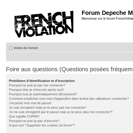
Forum Depeche M
Bienvenue sur le forum FrenchViola
Index du forum
Foire aux questions (Questions posées fréque
Problèmes d’identification et d’inscription
Pourquoi ne puis-je pas me connecter?
Pourquoi dois-je m’inscrire après tout?
Pourquoi suis-je automatiquement déconnecté?
Comment empêcher mon nom d’apparaître dans la liste des utilisateurs connectés?
J’ai perdu mon mot de passe!
Je suis enregistré mais je ne peux pas me connecter!
Je me suis enregistré par le passé mais je ne peux plus me connecter?!
Que signifie COPPA?
Pourquoi ne puis-je pas m’inscrire?
A quoi sert “Supprimer les cookies du forum”?