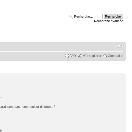
Recherche avancée
FAQ
M’enregistrer
Connexion
s?
paraissent dans une couleur différente?
és!