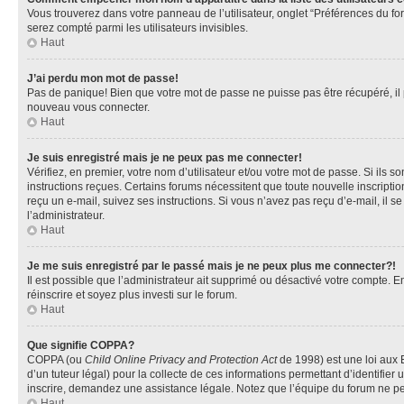
Vous trouverez dans votre panneau de l’utilisateur, onglet “Préférences du fo
serez compté parmi les utilisateurs invisibles.
Haut
J’ai perdu mon mot de passe!
Pas de panique! Bien que votre mot de passe ne puisse pas être récupéré, il pe
nouveau vous connecter.
Haut
Je suis enregistré mais je ne peux pas me connecter!
Vérifiez, en premier, votre nom d’utilisateur et/ou votre mot de passe. Si ils so
instructions reçues. Certains forums nécessitent que toute nouvelle inscriptio
reçu un e-mail, suivez ses instructions. Si vous n’avez pas reçu d’e-mail, il se
l’administrateur.
Haut
Je me suis enregistré par le passé mais je ne peux plus me connecter?!
Il est possible que l’administrateur ait supprimé ou désactivé votre compte. En
réinscrire et soyez plus investi sur le forum.
Haut
Que signifie COPPA?
COPPA (ou
Child Online Privacy and Protection Act
de 1998) est une loi aux E
d’un tuteur légal) pour la collecte de ces informations permettant d’identifie
inscrire, demandez une assistance légale. Notez que l’équipe du forum ne peut
Haut