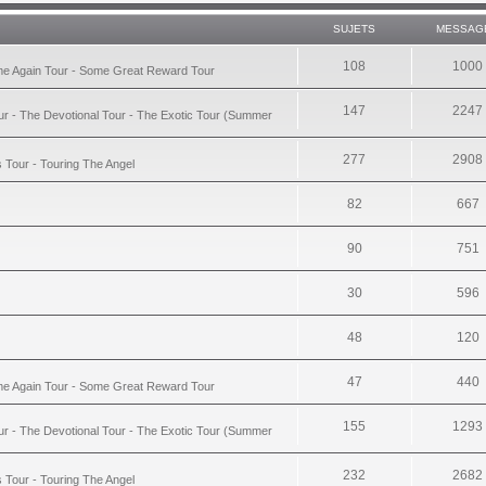
SUJETS
MESSAG
108
1000
ime Again Tour - Some Great Reward Tour
147
2247
ur - The Devotional Tour - The Exotic Tour (Summer
277
2908
s Tour - Touring The Angel
82
667
90
751
30
596
48
120
47
440
ime Again Tour - Some Great Reward Tour
155
1293
ur - The Devotional Tour - The Exotic Tour (Summer
232
2682
s Tour - Touring The Angel