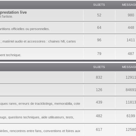
SUJETS
MESSAG
prestation live
52
980
l'artiste.
64
448
itions officielles ou personnelles.
96
1411
 matériel audio et accessoires : chaines hifi, cartes
79
487
ment technique.
SUJETS
MESSAG
832
1291
126
8469
439
1181
sques rares, erreurs de tracklistings, memorabilia, cote
482
6199
gs, questions techniques, aide utilisateurs, tests,
617
1258
irées, rencontres entre fans, conventions et foires aux