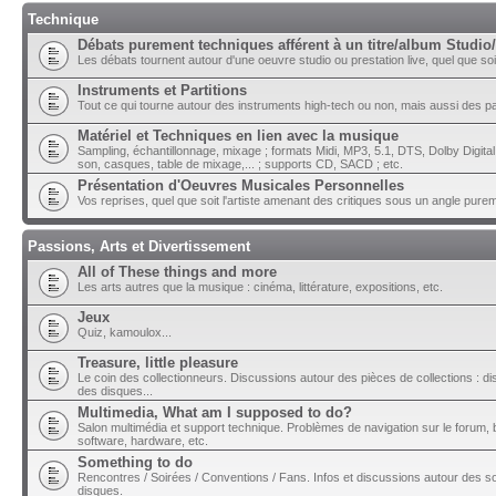
Technique
Débats purement techniques afférent à un titre/album Studio/
Les débats tournent autour d'une oeuvre studio ou prestation live, quel que soit 
Instruments et Partitions
Tout ce qui tourne autour des instruments high-tech ou non, mais aussi des part
Matériel et Techniques en lien avec la musique
Sampling, échantillonnage, mixage ; formats Midi, MP3, 5.1, DTS, Dolby Digital ;
son, casques, table de mixage,... ; supports CD, SACD ; etc.
Présentation d'Oeuvres Musicales Personnelles
Vos reprises, quel que soit l'artiste amenant des critiques sous un angle pure
Passions, Arts et Divertissement
All of These things and more
Les arts autres que la musique : cinéma, littérature, expositions, etc.
Jeux
Quiz, kamoulox...
Treasure, little pleasure
Le coin des collectionneurs. Discussions autour des pièces de collections : di
des disques...
Multimedia, What am I supposed to do?
Salon multimédia et support technique. Problèmes de navigation sur le forum, bu
software, hardware, etc.
Something to do
Rencontres / Soirées / Conventions / Fans. Infos et discussions autour des so
disques.