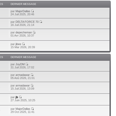
ES
DERNIER MESSAGE
par
MajorDallas
24 Juil 2025, 20:46
par
DELTA FORCE 70
16 Juil 2026, 21:14
par
depecheman
01 Avr 2026, 10:37
par
jibee
15 Mar 2026, 20:39
ES
DERNIER MESSAGE
par
JoyDM
1
31 Juil 2026, 17:02
par
armadawar
1
05 Aoû 2026, 21:01
par
armadawar
3
15 Juil 2026, 13:09
par
jb
27 Juin 2025, 10:25
par
MajorDallas
0
29 Oct 2025, 11:41