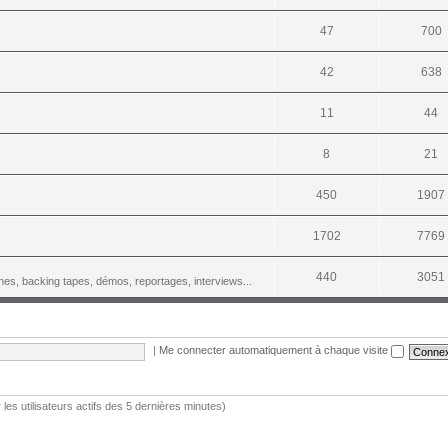
47
700
42
638
11
44
8
21
450
1907
1702
7769
440
3051
es, backing tapes, démos, reportages, interviews...
|
Me connecter automatiquement à chaque visite
r les utilisateurs actifs des 5 dernières minutes)