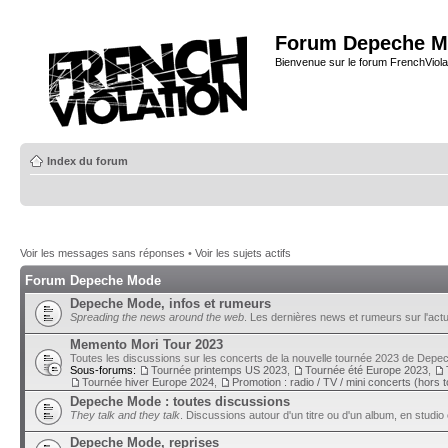
Forum Depeche M
Bienvenue sur le forum FrenchViola
Index du forum
Voir les messages sans réponses
•
Voir les sujets actifs
Forum Depeche Mode
Depeche Mode, infos et rumeurs
Spreading the news around the web
. Les dernières news et rumeurs sur l'actu
Memento Mori Tour 2023
Toutes les discussions sur les concerts de la nouvelle tournée 2023 de Dep
Sous-forums:
Tournée printemps US 2023
,
Tournée été Europe 2023
,
Tournée hiver Europe 2024
,
Promotion : radio / TV / mini concerts (hors 
Depeche Mode : toutes discussions
They talk and they talk
. Discussions autour d'un titre ou d'un album, en studio 
Depeche Mode, reprises