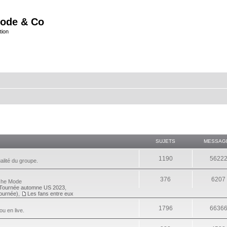
ode & Co
tion
SUJETS
MESSAG
1190
5622
alité du groupe.
376
6207
eche Mode
Tournée automne US 2023
,
tournée)
,
Les fans entre eux
1796
6636
ou en live.