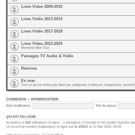
Lives Video 2009-2010
Lives Vidéo 2013-2014
Lives Vidéo 2017-2018
Lives Video 2023-2024
Memento Mori Tour
Passages TV Audio & Vidéo
Remixes
En vrac
Tout ce qui ne rentre pas dans les catégories ci-dessus: megamixes, recherch
CONNEXION
•
M’ENREGISTRER
Nom d’utilisateur:
Mot de passe:
QUI EST EN LIGNE
Au total il y a
422
utilisateurs en ligne :: 1 enregistré, 0 invisible et 421 invités (basées su
Le record du nombre d’utilisateurs en ligne est de
23013
, le 12 Mar 2026, 20:58
Utilisateurs enregistrés :
Google [Bot]