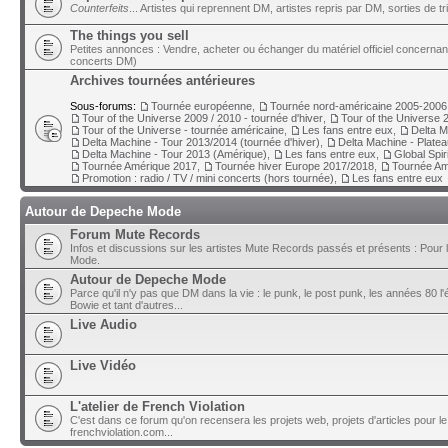
Counterfeits
... Artistes qui reprennent DM, artistes repris par DM, sorties de t
The things you sell
Petites annonces : Vendre, acheter ou échanger du matériel officiel concerna
concerts DM)
Archives tournées antérieures
Sous-forums:
Tournée européenne
,
Tournée nord-américaine 2005-2006
Tour of the Universe 2009 / 2010 - tournée d'hiver
,
Tour of the Universe 2
Tour of the Universe - tournée américaine
,
Les fans entre eux
,
Delta M
Delta Machine - Tour 2013/2014 (tournée d'hiver)
,
Delta Machine - Plate
Delta Machine - Tour 2013 (Amérique)
,
Les fans entre eux
,
Global Spir
Tournée Amérique 2017
,
Tournée hiver Europe 2017/2018
,
Tournée Am
Promotion : radio / TV / mini concerts (hors tournée)
,
Les fans entre eux
Autour de Depeche Mode
Forum Mute Records
Infos et discussions sur les artistes Mute Records passés et présents : Pour 
Mode.
Autour de Depeche Mode
Parce qu'il n'y pas que DM dans la vie : le punk, le post punk, les années 80 l'é
Bowie et tant d'autres...
Live Audio
Live Vidéo
L'atelier de French Violation
C'est dans ce forum qu'on recensera les projets web, projets d'articles pour le
frenchviolation.com...