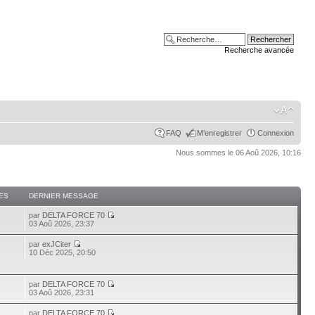
Recherche avancée
FAQ
M’enregistrer
Connexion
Nous sommes le 06 Aoû 2026, 10:16
ES
DERNIER MESSAGE
par
DELTA FORCE 70
2
03 Aoû 2026, 23:37
par
exJCiter
10 Déc 2025, 20:50
par
DELTA FORCE 70
6
03 Aoû 2026, 23:31
par
DELTA FORCE 70