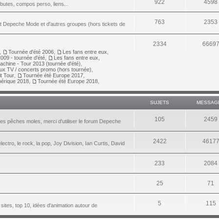
922
4598
ributes, compos perso, liens...
763
2353
nt Depeche Mode et d'autres groupes (hors tickets de
2334
6669
,
Tournée d'été 2006
,
Les fans entre eux
,
009 - tournée d'été
,
Les fans entre eux
,
achine - Tour 2013 (tournée d'été)
,
aux TV / concerts promo (hors tournée)
,
it Tour
,
Tournée été Europe 2017
,
érique 2018
,
Tournée été Europe 2018
,
SUJETS
MESSAG
105
2459
les pêches moles, merci d'utiliser le forum Depeche
2422
4617
lectro, le rock, la pop, Joy Division, Ian Curtis, David
233
2084
25
71
5
115
 sites, top 10, idées d'animation autour de