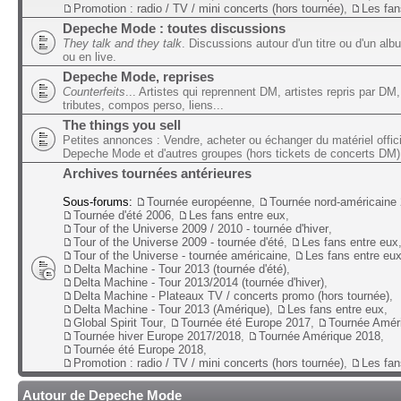
Promotion : radio / TV / mini concerts (hors tournée)
,
Les fan
Depeche Mode : toutes discussions
They talk and they talk
. Discussions autour d'un titre ou d'un alb
ou en live.
Depeche Mode, reprises
Counterfeits
... Artistes qui reprennent DM, artistes repris par DM,
tributes, compos perso, liens...
The things you sell
Petites annonces : Vendre, acheter ou échanger du matériel offic
Depeche Mode et d'autres groupes (hors tickets de concerts DM)
Archives tournées antérieures
Sous-forums:
Tournée européenne
,
Tournée nord-américaine
Tournée d'été 2006
,
Les fans entre eux
,
Tour of the Universe 2009 / 2010 - tournée d'hiver
,
Tour of the Universe 2009 - tournée d'été
,
Les fans entre eux
Tour of the Universe - tournée américaine
,
Les fans entre eu
Delta Machine - Tour 2013 (tournée d'été)
,
Delta Machine - Tour 2013/2014 (tournée d'hiver)
,
Delta Machine - Plateaux TV / concerts promo (hors tournée)
,
Delta Machine - Tour 2013 (Amérique)
,
Les fans entre eux
,
Global Spirit Tour
,
Tournée été Europe 2017
,
Tournée Amér
Tournée hiver Europe 2017/2018
,
Tournée Amérique 2018
,
Tournée été Europe 2018
,
Promotion : radio / TV / mini concerts (hors tournée)
,
Les fan
Autour de Depeche Mode