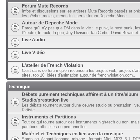
Forum Mute Records
Infos et discussions sur les artistes Mute Records passés et pré
les pêches moles, merci d'utiliser le forum Depeche Mode.
Autour de Depeche Mode
Parce qu'il n'y pas que DM dans la vie : le punk, le post punk, l
l'électro, le rock, la pop, Joy Division, Ian Curtis, David Bowie et t
Live Audio
Live Vidéo
L'atelier de French Violation
C'est dans ce forum qu'on recensera les projets web, projets d'art
sites, top 10, idées d'animation autour de frenchviolation.com...
Technique
Débats purement techniques afférent à un titre/album
Studio/prestation live
Les débats tournent autour d'une oeuvre studio ou prestation live,
l'artiste.
Instruments et Partitions
Tout ce qui tourne autour des instruments high-tech ou non, mais
partitions officielles ou personnelles.
Matériel et Techniques en lien avec la musique
Sampling, échantillonnage, mixage ; formats Midi, MP3, 5.1, DTS