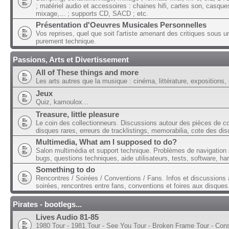
; matériel audio et accessoires : chaines hifi, cartes son, casque
mixage,... ; supports CD, SACD ; etc.
Présentation d'Oeuvres Musicales Personnelles
Vos reprises, quel que soit l'artiste amenant des critiques sous u
purement technique.
Passions, Arts et Divertissement
All of These things and more
Les arts autres que la musique : cinéma, littérature, expositions, 
Jeux
Quiz, kamoulox...
Treasure, little pleasure
Le coin des collectionneurs. Discussions autour des pièces de col
disques rares, erreurs de tracklistings, memorabilia, cote des dis
Multimedia, What am I supposed to do?
Salon multimédia et support technique. Problèmes de navigation 
bugs, questions techniques, aide utilisateurs, tests, software, ha
Something to do
Rencontres / Soirées / Conventions / Fans. Infos et discussions 
soirées, rencontres entre fans, conventions et foires aux disques
Pirates - bootlegs...
Lives Audio 81-85
1980 Tour - 1981 Tour - See You Tour - Broken Frame Tour - Con