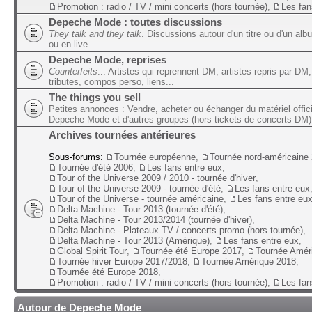
Promotion : radio / TV / mini concerts (hors tournée)
,
Les fan
Depeche Mode : toutes discussions
They talk and they talk
. Discussions autour d'un titre ou d'un alb
ou en live.
Depeche Mode, reprises
Counterfeits
... Artistes qui reprennent DM, artistes repris par DM,
tributes, compos perso, liens...
The things you sell
Petites annonces : Vendre, acheter ou échanger du matériel offic
Depeche Mode et d'autres groupes (hors tickets de concerts DM)
Archives tournées antérieures
Sous-forums:
Tournée européenne
,
Tournée nord-américaine
Tournée d'été 2006
,
Les fans entre eux
,
Tour of the Universe 2009 / 2010 - tournée d'hiver
,
Tour of the Universe 2009 - tournée d'été
,
Les fans entre eux
Tour of the Universe - tournée américaine
,
Les fans entre eu
Delta Machine - Tour 2013 (tournée d'été)
,
Delta Machine - Tour 2013/2014 (tournée d'hiver)
,
Delta Machine - Plateaux TV / concerts promo (hors tournée)
,
Delta Machine - Tour 2013 (Amérique)
,
Les fans entre eux
,
Global Spirit Tour
,
Tournée été Europe 2017
,
Tournée Amér
Tournée hiver Europe 2017/2018
,
Tournée Amérique 2018
,
Tournée été Europe 2018
,
Promotion : radio / TV / mini concerts (hors tournée)
,
Les fan
Autour de Depeche Mode