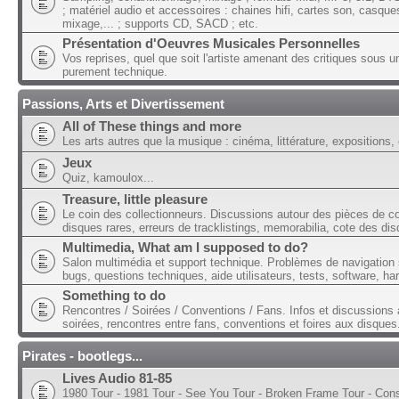
; matériel audio et accessoires : chaines hifi, cartes son, casque
mixage,... ; supports CD, SACD ; etc.
Présentation d'Oeuvres Musicales Personnelles
Vos reprises, quel que soit l'artiste amenant des critiques sous u
purement technique.
Passions, Arts et Divertissement
All of These things and more
Les arts autres que la musique : cinéma, littérature, expositions, 
Jeux
Quiz, kamoulox...
Treasure, little pleasure
Le coin des collectionneurs. Discussions autour des pièces de col
disques rares, erreurs de tracklistings, memorabilia, cote des dis
Multimedia, What am I supposed to do?
Salon multimédia et support technique. Problèmes de navigation 
bugs, questions techniques, aide utilisateurs, tests, software, ha
Something to do
Rencontres / Soirées / Conventions / Fans. Infos et discussions 
soirées, rencontres entre fans, conventions et foires aux disques
Pirates - bootlegs...
Lives Audio 81-85
1980 Tour - 1981 Tour - See You Tour - Broken Frame Tour - Con