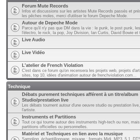
Forum Mute Records
Infos et discussions sur les artistes Mute Records passés et pré
les pêches moles, merci d'utiliser le forum Depeche Mode.
Autour de Depeche Mode
Parce qu'il n'y pas que DM dans la vie : le punk, le post punk, l
l'électro, le rock, la pop, Joy Division, Ian Curtis, David Bowie et t
Live Audio
Live Vidéo
L'atelier de French Violation
C'est dans ce forum qu'on recensera les projets web, projets d'art
sites, top 10, idées d'animation autour de frenchviolation.com...
Technique
Débats purement techniques afférent à un titre/album
Studio/prestation live
Les débats tournent autour d'une oeuvre studio ou prestation live,
l'artiste.
Instruments et Partitions
Tout ce qui tourne autour des instruments high-tech ou non, mais
partitions officielles ou personnelles.
Matériel et Techniques en lien avec la musique
Sampling, échantillonnage, mixage ; formats Midi, MP3, 5.1, DTS