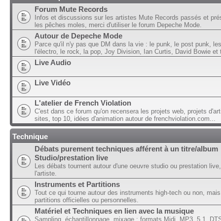
Forum Mute Records
Infos et discussions sur les artistes Mute Records passés et pré
les pêches moles, merci d'utiliser le forum Depeche Mode.
Autour de Depeche Mode
Parce qu'il n'y pas que DM dans la vie : le punk, le post punk, l
l'électro, le rock, la pop, Joy Division, Ian Curtis, David Bowie et t
Live Audio
Live Vidéo
L'atelier de French Violation
C'est dans ce forum qu'on recensera les projets web, projets d'art
sites, top 10, idées d'animation autour de frenchviolation.com...
Technique
Débats purement techniques afférent à un titre/album
Studio/prestation live
Les débats tournent autour d'une oeuvre studio ou prestation live,
l'artiste.
Instruments et Partitions
Tout ce qui tourne autour des instruments high-tech ou non, mais
partitions officielles ou personnelles.
Matériel et Techniques en lien avec la musique
Sampling, échantillonnage, mixage ; formats Midi, MP3, 5.1, DTS