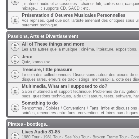
; matériel audio et accessoires : chaines hifi, cartes son, casque
mixage,... ; supports CD, SACD ; etc.
Présentation d'Oeuvres Musicales Personnelles
Vos reprises, quel que soit l'artiste amenant des critiques sous u
purement technique.
Passions, Arts et Divertissement
All of These things and more
Les arts autres que la musique : cinéma, littérature, expositions, 
Jeux
Quiz, kamoulox...
Treasure, little pleasure
Le coin des collectionneurs. Discussions autour des pièces de col
disques rares, erreurs de tracklistings, memorabilia, cote des dis
Multimedia, What am I supposed to do?
Salon multimédia et support technique. Problèmes de navigation 
bugs, questions techniques, aide utilisateurs, tests, software, ha
Something to do
Rencontres / Soirées / Conventions / Fans. Infos et discussions 
soirées, rencontres entre fans, conventions et foires aux disques
Pirates - bootlegs...
Lives Audio 81-85
1980 Tour - 1981 Tour - See You Tour - Broken Frame Tour - Con