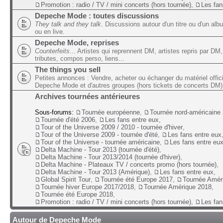
Promotion : radio / TV / mini concerts (hors tournée)
,
Les fan
Depeche Mode : toutes discussions
They talk and they talk
. Discussions autour d'un titre ou d'un alb
ou en live.
Depeche Mode, reprises
Counterfeits
... Artistes qui reprennent DM, artistes repris par DM,
tributes, compos perso, liens...
The things you sell
Petites annonces : Vendre, acheter ou échanger du matériel offic
Depeche Mode et d'autres groupes (hors tickets de concerts DM)
Archives tournées antérieures
Sous-forums:
Tournée européenne
,
Tournée nord-américaine
Tournée d'été 2006
,
Les fans entre eux
,
Tour of the Universe 2009 / 2010 - tournée d'hiver
,
Tour of the Universe 2009 - tournée d'été
,
Les fans entre eux
Tour of the Universe - tournée américaine
,
Les fans entre eu
Delta Machine - Tour 2013 (tournée d'été)
,
Delta Machine - Tour 2013/2014 (tournée d'hiver)
,
Delta Machine - Plateaux TV / concerts promo (hors tournée)
,
Delta Machine - Tour 2013 (Amérique)
,
Les fans entre eux
,
Global Spirit Tour
,
Tournée été Europe 2017
,
Tournée Amér
Tournée hiver Europe 2017/2018
,
Tournée Amérique 2018
,
Tournée été Europe 2018
,
Promotion : radio / TV / mini concerts (hors tournée)
,
Les fan
Autour de Depeche Mode