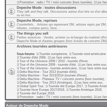
Promotion : radio / TV / mini concerts (hors tournée)
,
Les fan
Depeche Mode : toutes discussions
They talk and they talk
. Discussions autour d'un titre ou d'un alb
ou en live.
Depeche Mode, reprises
Counterfeits
... Artistes qui reprennent DM, artistes repris par DM,
tributes, compos perso, liens...
The things you sell
Petites annonces : Vendre, acheter ou échanger du matériel offic
Depeche Mode et d'autres groupes (hors tickets de concerts DM)
Archives tournées antérieures
Sous-forums:
Tournée européenne
,
Tournée nord-américaine
Tournée d'été 2006
,
Les fans entre eux
,
Tour of the Universe 2009 / 2010 - tournée d'hiver
,
Tour of the Universe 2009 - tournée d'été
,
Les fans entre eux
Tour of the Universe - tournée américaine
,
Les fans entre eu
Delta Machine - Tour 2013 (tournée d'été)
,
Delta Machine - Tour 2013/2014 (tournée d'hiver)
,
Delta Machine - Plateaux TV / concerts promo (hors tournée)
,
Delta Machine - Tour 2013 (Amérique)
,
Les fans entre eux
,
Global Spirit Tour
,
Tournée été Europe 2017
,
Tournée Amér
Tournée hiver Europe 2017/2018
,
Tournée Amérique 2018
,
Tournée été Europe 2018
,
Promotion : radio / TV / mini concerts (hors tournée)
,
Les fan
Autour de Depeche Mode