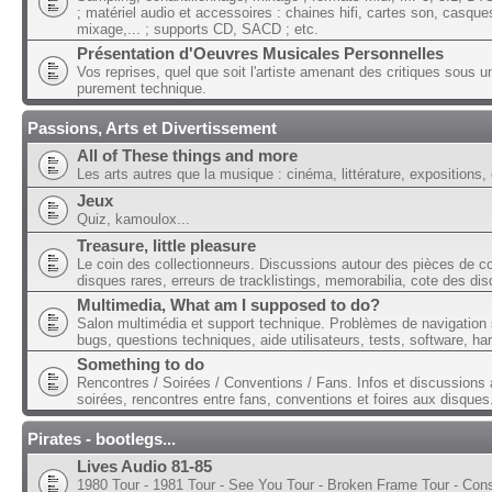
; matériel audio et accessoires : chaines hifi, cartes son, casque
mixage,... ; supports CD, SACD ; etc.
Présentation d'Oeuvres Musicales Personnelles
Vos reprises, quel que soit l'artiste amenant des critiques sous u
purement technique.
Passions, Arts et Divertissement
All of These things and more
Les arts autres que la musique : cinéma, littérature, expositions, 
Jeux
Quiz, kamoulox...
Treasure, little pleasure
Le coin des collectionneurs. Discussions autour des pièces de col
disques rares, erreurs de tracklistings, memorabilia, cote des dis
Multimedia, What am I supposed to do?
Salon multimédia et support technique. Problèmes de navigation 
bugs, questions techniques, aide utilisateurs, tests, software, ha
Something to do
Rencontres / Soirées / Conventions / Fans. Infos et discussions 
soirées, rencontres entre fans, conventions et foires aux disques
Pirates - bootlegs...
Lives Audio 81-85
1980 Tour - 1981 Tour - See You Tour - Broken Frame Tour - Con