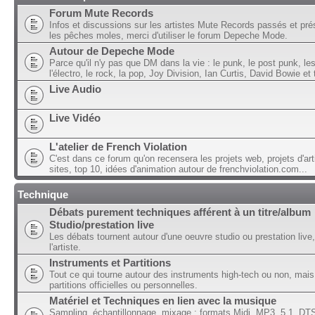
Forum Mute Records
Infos et discussions sur les artistes Mute Records passés et pré
les pêches moles, merci d'utiliser le forum Depeche Mode.
Autour de Depeche Mode
Parce qu'il n'y pas que DM dans la vie : le punk, le post punk, l
l'électro, le rock, la pop, Joy Division, Ian Curtis, David Bowie et t
Live Audio
Live Vidéo
L'atelier de French Violation
C'est dans ce forum qu'on recensera les projets web, projets d'art
sites, top 10, idées d'animation autour de frenchviolation.com...
Technique
Débats purement techniques afférent à un titre/album
Studio/prestation live
Les débats tournent autour d'une oeuvre studio ou prestation live,
l'artiste.
Instruments et Partitions
Tout ce qui tourne autour des instruments high-tech ou non, mais
partitions officielles ou personnelles.
Matériel et Techniques en lien avec la musique
Sampling, échantillonnage, mixage ; formats Midi, MP3, 5.1, DTS