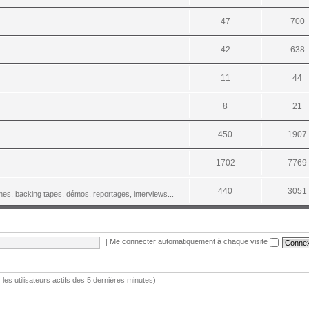
47
700
42
638
11
44
8
21
450
1907
1702
7769
440
3051
es, backing tapes, démos, reportages, interviews...
|
Me connecter automatiquement à chaque visite
r les utilisateurs actifs des 5 dernières minutes)