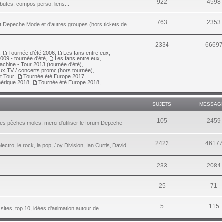
922
4598
ributes, compos perso, liens...
763
2353
nt Depeche Mode et d'autres groupes (hors tickets de
2334
6669
,
Tournée d'été 2006
,
Les fans entre eux
,
009 - tournée d'été
,
Les fans entre eux
,
achine - Tour 2013 (tournée d'été)
,
aux TV / concerts promo (hors tournée)
,
it Tour
,
Tournée été Europe 2017
,
érique 2018
,
Tournée été Europe 2018
,
SUJETS
MESSAG
105
2459
les pêches moles, merci d'utiliser le forum Depeche
2422
4617
lectro, le rock, la pop, Joy Division, Ian Curtis, David
233
2084
25
71
5
115
 sites, top 10, idées d'animation autour de