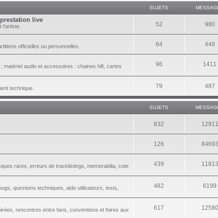
SUJETS
MESSAG
prestation live
52
980
l'artiste.
64
448
itions officielles ou personnelles.
96
1411
 matériel audio et accessoires : chaines hifi, cartes
79
487
ment technique.
SUJETS
MESSAG
832
1291
126
8469
439
1181
sques rares, erreurs de tracklistings, memorabilia, cote
482
6199
gs, questions techniques, aide utilisateurs, tests,
617
1258
irées, rencontres entre fans, conventions et foires aux