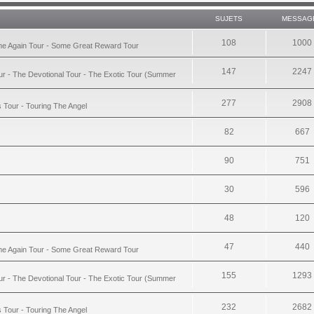
SUJETS
MESSAG
108
1000
ime Again Tour - Some Great Reward Tour
147
2247
ur - The Devotional Tour - The Exotic Tour (Summer
277
2908
s Tour - Touring The Angel
82
667
90
751
30
596
48
120
47
440
ime Again Tour - Some Great Reward Tour
155
1293
ur - The Devotional Tour - The Exotic Tour (Summer
232
2682
s Tour - Touring The Angel