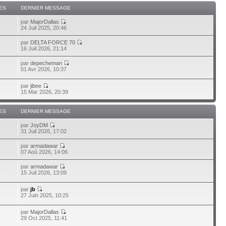
ES
DERNIER MESSAGE
par
MajorDallas
24 Juil 2025, 20:46
par
DELTA FORCE 70
16 Juil 2026, 21:14
par
depecheman
01 Avr 2026, 10:37
par
jibee
15 Mar 2026, 20:39
ES
DERNIER MESSAGE
par
JoyDM
1
31 Juil 2026, 17:02
par
armadawar
3
07 Aoû 2026, 14:06
par
armadawar
3
15 Juil 2026, 13:09
par
jb
27 Juin 2025, 10:25
par
MajorDallas
0
29 Oct 2025, 11:41