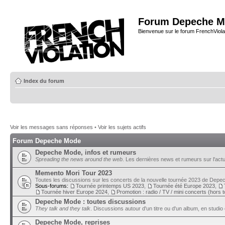
Forum Depeche M
Bienvenue sur le forum FrenchViola
Index du forum
Voir les messages sans réponses
•
Voir les sujets actifs
Forum Depeche Mode
Depeche Mode, infos et rumeurs
Spreading the news around the web
. Les dernières news et rumeurs sur l'actu
Memento Mori Tour 2023
Toutes les discussions sur les concerts de la nouvelle tournée 2023 de Dep
Sous-forums:
Tournée printemps US 2023
,
Tournée été Europe 2023
,
Tournée hiver Europe 2024
,
Promotion : radio / TV / mini concerts (hors 
Depeche Mode : toutes discussions
They talk and they talk
. Discussions autour d'un titre ou d'un album, en studio 
Depeche Mode, reprises