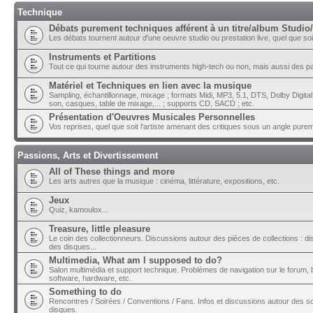
Technique
Débats purement techniques afférent à un titre/album Studio/
Les débats tournent autour d'une oeuvre studio ou prestation live, quel que soit 
Instruments et Partitions
Tout ce qui tourne autour des instruments high-tech ou non, mais aussi des part
Matériel et Techniques en lien avec la musique
Sampling, échantillonnage, mixage ; formats Midi, MP3, 5.1, DTS, Dolby Digital ;
son, casques, table de mixage,... ; supports CD, SACD ; etc.
Présentation d'Oeuvres Musicales Personnelles
Vos reprises, quel que soit l'artiste amenant des critiques sous un angle pure
Passions, Arts et Divertissement
All of These things and more
Les arts autres que la musique : cinéma, littérature, expositions, etc.
Jeux
Quiz, kamoulox...
Treasure, little pleasure
Le coin des collectionneurs. Discussions autour des pièces de collections : di
des disques...
Multimedia, What am I supposed to do?
Salon multimédia et support technique. Problèmes de navigation sur le forum, bu
software, hardware, etc.
Something to do
Rencontres / Soirées / Conventions / Fans. Infos et discussions autour des so
disques.