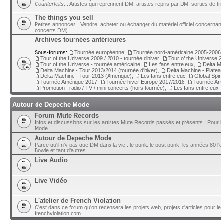
Counterfeits
... Artistes qui reprennent DM, artistes repris par DM, sorties de t
The things you sell
Petites annonces : Vendre, acheter ou échanger du matériel officiel concerna
concerts DM)
Archives tournées antérieures
Sous-forums:
Tournée européenne
,
Tournée nord-américaine 2005-2006
Tour of the Universe 2009 / 2010 - tournée d'hiver
,
Tour of the Universe 2
Tour of the Universe - tournée américaine
,
Les fans entre eux
,
Delta M
Delta Machine - Tour 2013/2014 (tournée d'hiver)
,
Delta Machine - Plate
Delta Machine - Tour 2013 (Amérique)
,
Les fans entre eux
,
Global Spir
Tournée Amérique 2017
,
Tournée hiver Europe 2017/2018
,
Tournée Am
Promotion : radio / TV / mini concerts (hors tournée)
,
Les fans entre eux
Autour de Depeche Mode
Forum Mute Records
Infos et discussions sur les artistes Mute Records passés et présents : Pour 
Mode.
Autour de Depeche Mode
Parce qu'il n'y pas que DM dans la vie : le punk, le post punk, les années 80 l'é
Bowie et tant d'autres...
Live Audio
Live Vidéo
L'atelier de French Violation
C'est dans ce forum qu'on recensera les projets web, projets d'articles pour le
frenchviolation.com...