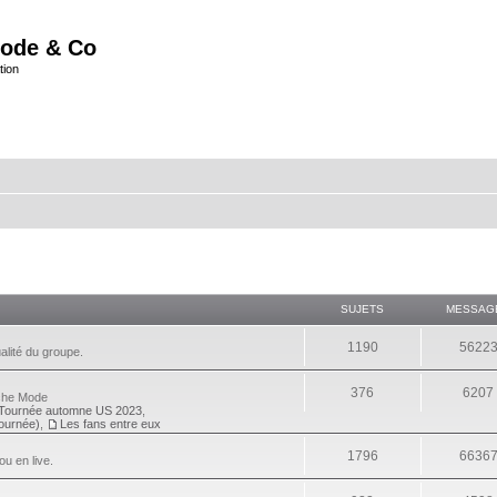
ode & Co
tion
SUJETS
MESSAG
1190
5622
alité du groupe.
376
6207
eche Mode
Tournée automne US 2023
,
tournée)
,
Les fans entre eux
1796
6636
ou en live.