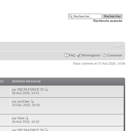
Recherche avancée
FAQ
M’enregistrer
Connexion
Nous sommes le 07 Aoû 2026, 14:56
ES
DERNIER MESSAGE
par
DELTA FORCE 70
3
06 Aoû 2026, 14:41
par
exJCiter
10 Déc 2025, 20:50
par
Host
7
06 Aoû 2026, 10:42
par
DELTA FORCE 70