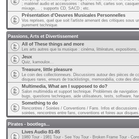
; matériel audio et accessoires : chaines hifi, cartes son, casque
mixage,... ; supports CD, SACD ; etc.
Présentation d'Oeuvres Musicales Personnelles
Vos reprises, quel que soit l'artiste amenant des critiques sous u
purement technique.
Passions, Arts et Divertissement
All of These things and more
Les arts autres que la musique : cinéma, littérature, expositions, 
Jeux
Quiz, kamoulox...
Treasure, little pleasure
Le coin des collectionneurs. Discussions autour des pièces de col
disques rares, erreurs de tracklistings, memorabilia, cote des dis
Multimedia, What am I supposed to do?
Salon multimédia et support technique. Problèmes de navigation 
bugs, questions techniques, aide utilisateurs, tests, software, ha
Something to do
Rencontres / Soirées / Conventions / Fans. Infos et discussions 
soirées, rencontres entre fans, conventions et foires aux disques
Pirates - bootlegs...
Lives Audio 81-85
1980 Tour - 1981 Tour - See You Tour - Broken Frame Tour - Con