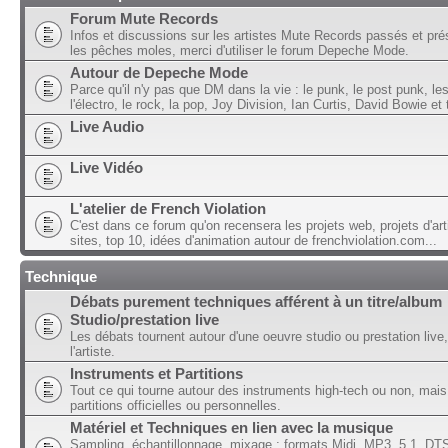
Forum Mute Records
Infos et discussions sur les artistes Mute Records passés et pré
les pêches moles, merci d'utiliser le forum Depeche Mode.
Autour de Depeche Mode
Parce qu'il n'y pas que DM dans la vie : le punk, le post punk, l
l'électro, le rock, la pop, Joy Division, Ian Curtis, David Bowie et t
Live Audio
Live Vidéo
L'atelier de French Violation
C'est dans ce forum qu'on recensera les projets web, projets d'art
sites, top 10, idées d'animation autour de frenchviolation.com...
Technique
Débats purement techniques afférent à un titre/album
Studio/prestation live
Les débats tournent autour d'une oeuvre studio ou prestation live,
l'artiste.
Instruments et Partitions
Tout ce qui tourne autour des instruments high-tech ou non, mais
partitions officielles ou personnelles.
Matériel et Techniques en lien avec la musique
Sampling, échantillonnage, mixage ; formats Midi, MP3, 5.1, DTS