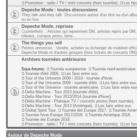
Promotion : radio / TV / mini concerts (hors tournée)
,
Les fan
Depeche Mode : toutes discussions
They talk and they talk
. Discussions autour d'un titre ou d'un alb
ou en live.
Depeche Mode, reprises
Counterfeits
... Artistes qui reprennent DM, artistes repris par DM,
tributes, compos perso, liens...
The things you sell
Petites annonces : Vendre, acheter ou échanger du matériel offic
Depeche Mode et d'autres groupes (hors tickets de concerts DM)
Archives tournées antérieures
Sous-forums:
Tournée européenne
,
Tournée nord-américaine
Tournée d'été 2006
,
Les fans entre eux
,
Tour of the Universe 2009 / 2010 - tournée d'hiver
,
Tour of the Universe 2009 - tournée d'été
,
Les fans entre eux
Tour of the Universe - tournée américaine
,
Les fans entre eu
Delta Machine - Tour 2013 (tournée d'été)
,
Delta Machine - Tour 2013/2014 (tournée d'hiver)
,
Delta Machine - Plateaux TV / concerts promo (hors tournée)
,
Delta Machine - Tour 2013 (Amérique)
,
Les fans entre eux
,
Global Spirit Tour
,
Tournée été Europe 2017
,
Tournée Amér
Tournée hiver Europe 2017/2018
,
Tournée Amérique 2018
,
Tournée été Europe 2018
,
Promotion : radio / TV / mini concerts (hors tournée)
,
Les fan
Autour de Depeche Mode