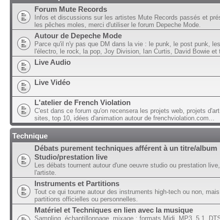
Forum Mute Records
Infos et discussions sur les artistes Mute Records passés et pré
les pêches moles, merci d'utiliser le forum Depeche Mode.
Autour de Depeche Mode
Parce qu'il n'y pas que DM dans la vie : le punk, le post punk, l
l'électro, le rock, la pop, Joy Division, Ian Curtis, David Bowie et t
Live Audio
Live Vidéo
L'atelier de French Violation
C'est dans ce forum qu'on recensera les projets web, projets d'art
sites, top 10, idées d'animation autour de frenchviolation.com...
Technique
Débats purement techniques afférent à un titre/album
Studio/prestation live
Les débats tournent autour d'une oeuvre studio ou prestation live,
l'artiste.
Instruments et Partitions
Tout ce qui tourne autour des instruments high-tech ou non, mais
partitions officielles ou personnelles.
Matériel et Techniques en lien avec la musique
Sampling, échantillonnage, mixage ; formats Midi, MP3, 5.1, DTS