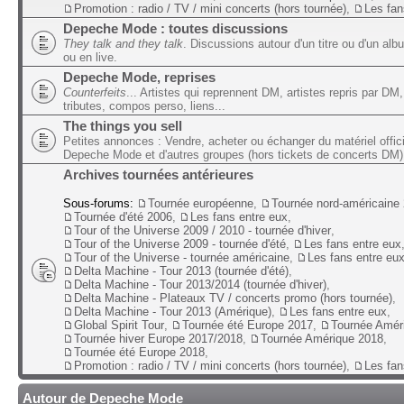
Promotion : radio / TV / mini concerts (hors tournée)
,
Les fan
Depeche Mode : toutes discussions
They talk and they talk
. Discussions autour d'un titre ou d'un alb
ou en live.
Depeche Mode, reprises
Counterfeits
... Artistes qui reprennent DM, artistes repris par DM,
tributes, compos perso, liens...
The things you sell
Petites annonces : Vendre, acheter ou échanger du matériel offic
Depeche Mode et d'autres groupes (hors tickets de concerts DM)
Archives tournées antérieures
Sous-forums:
Tournée européenne
,
Tournée nord-américaine
Tournée d'été 2006
,
Les fans entre eux
,
Tour of the Universe 2009 / 2010 - tournée d'hiver
,
Tour of the Universe 2009 - tournée d'été
,
Les fans entre eux
Tour of the Universe - tournée américaine
,
Les fans entre eu
Delta Machine - Tour 2013 (tournée d'été)
,
Delta Machine - Tour 2013/2014 (tournée d'hiver)
,
Delta Machine - Plateaux TV / concerts promo (hors tournée)
,
Delta Machine - Tour 2013 (Amérique)
,
Les fans entre eux
,
Global Spirit Tour
,
Tournée été Europe 2017
,
Tournée Amér
Tournée hiver Europe 2017/2018
,
Tournée Amérique 2018
,
Tournée été Europe 2018
,
Promotion : radio / TV / mini concerts (hors tournée)
,
Les fan
Autour de Depeche Mode