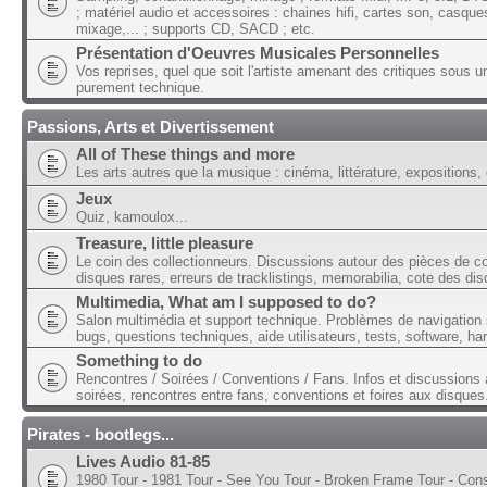
; matériel audio et accessoires : chaines hifi, cartes son, casque
mixage,... ; supports CD, SACD ; etc.
Présentation d'Oeuvres Musicales Personnelles
Vos reprises, quel que soit l'artiste amenant des critiques sous u
purement technique.
Passions, Arts et Divertissement
All of These things and more
Les arts autres que la musique : cinéma, littérature, expositions, 
Jeux
Quiz, kamoulox...
Treasure, little pleasure
Le coin des collectionneurs. Discussions autour des pièces de col
disques rares, erreurs de tracklistings, memorabilia, cote des dis
Multimedia, What am I supposed to do?
Salon multimédia et support technique. Problèmes de navigation 
bugs, questions techniques, aide utilisateurs, tests, software, ha
Something to do
Rencontres / Soirées / Conventions / Fans. Infos et discussions 
soirées, rencontres entre fans, conventions et foires aux disques
Pirates - bootlegs...
Lives Audio 81-85
1980 Tour - 1981 Tour - See You Tour - Broken Frame Tour - Con