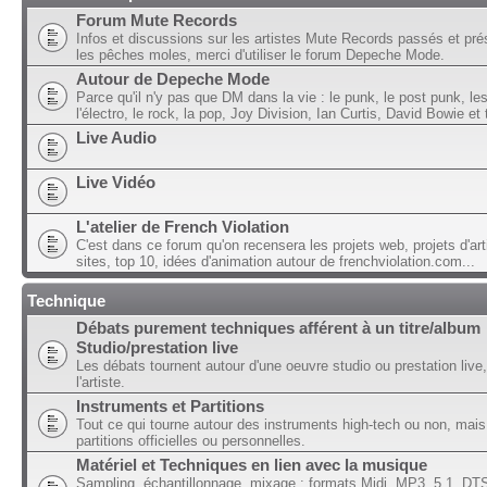
Forum Mute Records
Infos et discussions sur les artistes Mute Records passés et pré
les pêches moles, merci d'utiliser le forum Depeche Mode.
Autour de Depeche Mode
Parce qu'il n'y pas que DM dans la vie : le punk, le post punk, l
l'électro, le rock, la pop, Joy Division, Ian Curtis, David Bowie et t
Live Audio
Live Vidéo
L'atelier de French Violation
C'est dans ce forum qu'on recensera les projets web, projets d'art
sites, top 10, idées d'animation autour de frenchviolation.com...
Technique
Débats purement techniques afférent à un titre/album
Studio/prestation live
Les débats tournent autour d'une oeuvre studio ou prestation live,
l'artiste.
Instruments et Partitions
Tout ce qui tourne autour des instruments high-tech ou non, mais
partitions officielles ou personnelles.
Matériel et Techniques en lien avec la musique
Sampling, échantillonnage, mixage ; formats Midi, MP3, 5.1, DTS