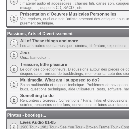
; matériel audio et accessoires : chaines hifi, cartes son, casque
mixage,... ; supports CD, SACD ; etc.
Présentation d'Oeuvres Musicales Personnelles
Vos reprises, quel que soit l'artiste amenant des critiques sous u
purement technique.
Passions, Arts et Divertissement
All of These things and more
Les arts autres que la musique : cinéma, littérature, expositions, 
Jeux
Quiz, kamoulox...
Treasure, little pleasure
Le coin des collectionneurs. Discussions autour des pièces de col
disques rares, erreurs de tracklistings, memorabilia, cote des dis
Multimedia, What am I supposed to do?
Salon multimédia et support technique. Problèmes de navigation 
bugs, questions techniques, aide utilisateurs, tests, software, ha
Something to do
Rencontres / Soirées / Conventions / Fans. Infos et discussions 
soirées, rencontres entre fans, conventions et foires aux disques
Pirates - bootlegs...
Lives Audio 81-85
1980 Tour - 1981 Tour - See You Tour - Broken Frame Tour - Con