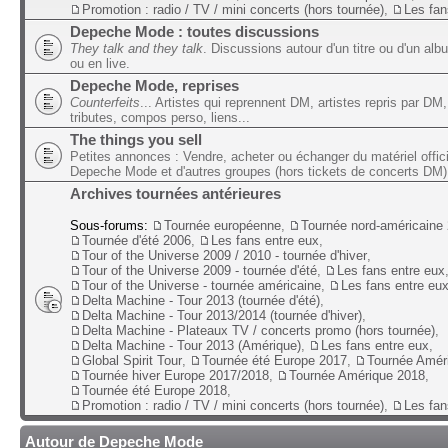
Promotion : radio / TV / mini concerts (hors tournée)
,
Les fan
Depeche Mode : toutes discussions
They talk and they talk
. Discussions autour d'un titre ou d'un alb
ou en live.
Depeche Mode, reprises
Counterfeits
... Artistes qui reprennent DM, artistes repris par DM,
tributes, compos perso, liens...
The things you sell
Petites annonces : Vendre, acheter ou échanger du matériel offic
Depeche Mode et d'autres groupes (hors tickets de concerts DM)
Archives tournées antérieures
Sous-forums:
Tournée européenne
,
Tournée nord-américaine
Tournée d'été 2006
,
Les fans entre eux
,
Tour of the Universe 2009 / 2010 - tournée d'hiver
,
Tour of the Universe 2009 - tournée d'été
,
Les fans entre eux
Tour of the Universe - tournée américaine
,
Les fans entre eu
Delta Machine - Tour 2013 (tournée d'été)
,
Delta Machine - Tour 2013/2014 (tournée d'hiver)
,
Delta Machine - Plateaux TV / concerts promo (hors tournée)
,
Delta Machine - Tour 2013 (Amérique)
,
Les fans entre eux
,
Global Spirit Tour
,
Tournée été Europe 2017
,
Tournée Amér
Tournée hiver Europe 2017/2018
,
Tournée Amérique 2018
,
Tournée été Europe 2018
,
Promotion : radio / TV / mini concerts (hors tournée)
,
Les fan
Autour de Depeche Mode