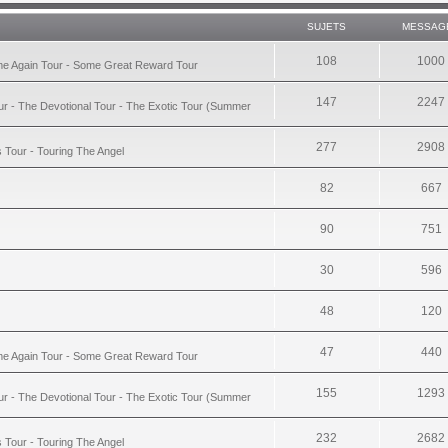
SUJETS
MESSAG
108
1000
ime Again Tour - Some Great Reward Tour
147
2247
ur - The Devotional Tour - The Exotic Tour (Summer
277
2908
s Tour - Touring The Angel
82
667
90
751
30
596
48
120
47
440
ime Again Tour - Some Great Reward Tour
155
1293
ur - The Devotional Tour - The Exotic Tour (Summer
232
2682
s Tour - Touring The Angel