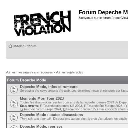
Forum Depeche M
Bienvenue sur le forum FrenchViola
Index du forum
Voir les messages sans réponses
•
Voir les sujets actifs
Forum Depeche Mode
Depeche Mode, infos et rumeurs
Spreading the news around the web
. Les dernières news et rumeurs sur l'actu
Memento Mori Tour 2023
Toutes les discussions sur les concerts de la nouvelle tournée 2023 de Dep
Sous-forums:
Tournée printemps US 2023
,
Tournée été Europe 2023
,
Tournée hiver Europe 2024
,
Promotion : radio / TV / mini concerts (hors 
Depeche Mode : toutes discussions
They talk and they talk
. Discussions autour d'un titre ou d'un album, en studio 
Depeche Mode, reprises