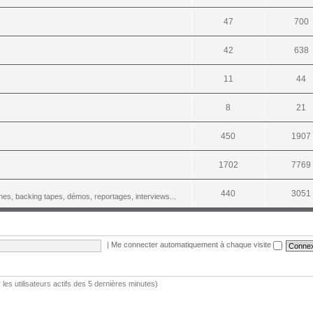
47
700
42
638
11
44
8
21
450
1907
1702
7769
440
3051
es, backing tapes, démos, reportages, interviews...
|
Me connecter automatiquement à chaque visite
r les utilisateurs actifs des 5 dernières minutes)