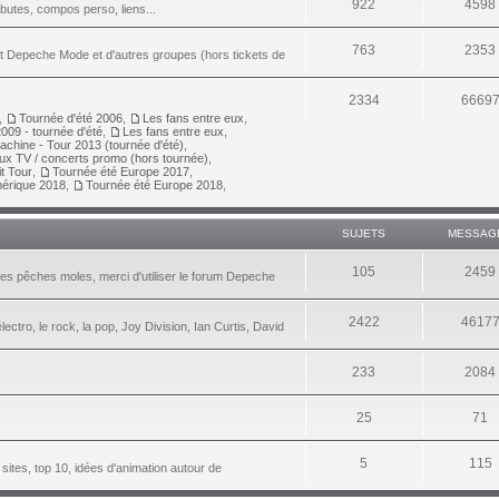
922
4598
ributes, compos perso, liens...
763
2353
nt Depeche Mode et d'autres groupes (hors tickets de
2334
6669
,
Tournée d'été 2006
,
Les fans entre eux
,
009 - tournée d'été
,
Les fans entre eux
,
achine - Tour 2013 (tournée d'été)
,
aux TV / concerts promo (hors tournée)
,
it Tour
,
Tournée été Europe 2017
,
érique 2018
,
Tournée été Europe 2018
,
SUJETS
MESSAG
105
2459
les pêches moles, merci d'utiliser le forum Depeche
2422
4617
lectro, le rock, la pop, Joy Division, Ian Curtis, David
233
2084
25
71
5
115
 sites, top 10, idées d'animation autour de