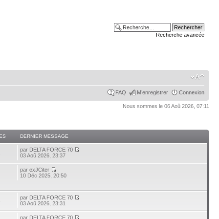
Recherche avancée
FAQ
M’enregistrer
Connexion
Nous sommes le 06 Aoû 2026, 07:11
ES
DERNIER MESSAGE
par
DELTA FORCE 70
2
03 Aoû 2026, 23:37
par
exJCiter
10 Déc 2025, 20:50
par
DELTA FORCE 70
6
03 Aoû 2026, 23:31
par
DELTA FORCE 70