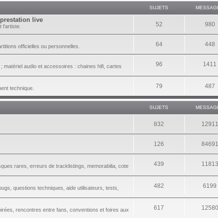
SUJETS
MESSAG
prestation live
52
980
l'artiste.
64
448
itions officielles ou personnelles.
96
1411
 matériel audio et accessoires : chaines hifi, cartes
79
487
ment technique.
SUJETS
MESSAG
832
1291
126
8469
439
1181
sques rares, erreurs de tracklistings, memorabilia, cote
482
6199
gs, questions techniques, aide utilisateurs, tests,
617
1258
irées, rencontres entre fans, conventions et foires aux