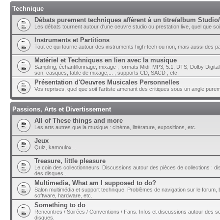
Technique
Débats purement techniques afférent à un titre/album Studio/
Les débats tournent autour d'une oeuvre studio ou prestation live, quel que soit 
Instruments et Partitions
Tout ce qui tourne autour des instruments high-tech ou non, mais aussi des part
Matériel et Techniques en lien avec la musique
Sampling, échantillonnage, mixage ; formats Midi, MP3, 5.1, DTS, Dolby Digital ;
son, casques, table de mixage,... ; supports CD, SACD ; etc.
Présentation d'Oeuvres Musicales Personnelles
Vos reprises, quel que soit l'artiste amenant des critiques sous un angle pure
Passions, Arts et Divertissement
All of These things and more
Les arts autres que la musique : cinéma, littérature, expositions, etc.
Jeux
Quiz, kamoulox...
Treasure, little pleasure
Le coin des collectionneurs. Discussions autour des pièces de collections : di
des disques...
Multimedia, What am I supposed to do?
Salon multimédia et support technique. Problèmes de navigation sur le forum, bu
software, hardware, etc.
Something to do
Rencontres / Soirées / Conventions / Fans. Infos et discussions autour des so
disques.