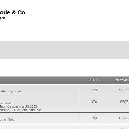
ode & Co
tion
SUJETS
MESSAG
1190
5622
alité du groupe.
376
6207
eche Mode
Tournée automne US 2023
,
tournée)
,
Les fans entre eux
1796
6636
ou en live.