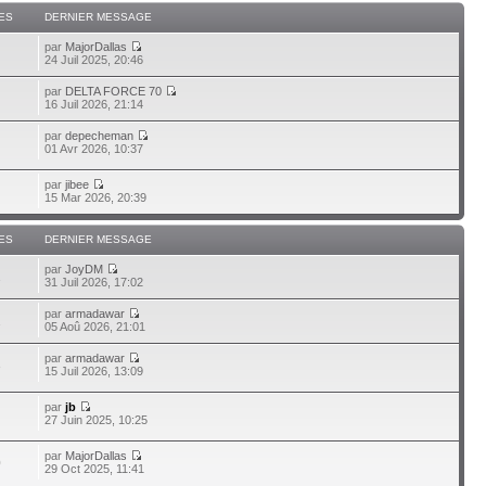
ES
DERNIER MESSAGE
par
MajorDallas
24 Juil 2025, 20:46
par
DELTA FORCE 70
16 Juil 2026, 21:14
par
depecheman
01 Avr 2026, 10:37
par
jibee
15 Mar 2026, 20:39
ES
DERNIER MESSAGE
par
JoyDM
1
31 Juil 2026, 17:02
par
armadawar
1
05 Aoû 2026, 21:01
par
armadawar
3
15 Juil 2026, 13:09
par
jb
27 Juin 2025, 10:25
par
MajorDallas
0
29 Oct 2025, 11:41