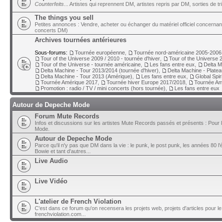
Counterfeits
... Artistes qui reprennent DM, artistes repris par DM, sorties de t
The things you sell
Petites annonces : Vendre, acheter ou échanger du matériel officiel concerna
concerts DM)
Archives tournées antérieures
Sous-forums:
Tournée européenne
,
Tournée nord-américaine 2005-2006
Tour of the Universe 2009 / 2010 - tournée d'hiver
,
Tour of the Universe 2
Tour of the Universe - tournée américaine
,
Les fans entre eux
,
Delta M
Delta Machine - Tour 2013/2014 (tournée d'hiver)
,
Delta Machine - Plate
Delta Machine - Tour 2013 (Amérique)
,
Les fans entre eux
,
Global Spir
Tournée Amérique 2017
,
Tournée hiver Europe 2017/2018
,
Tournée Am
Promotion : radio / TV / mini concerts (hors tournée)
,
Les fans entre eux
Autour de Depeche Mode
Forum Mute Records
Infos et discussions sur les artistes Mute Records passés et présents : Pour 
Mode.
Autour de Depeche Mode
Parce qu'il n'y pas que DM dans la vie : le punk, le post punk, les années 80 l'é
Bowie et tant d'autres...
Live Audio
Live Vidéo
L'atelier de French Violation
C'est dans ce forum qu'on recensera les projets web, projets d'articles pour le
frenchviolation.com...