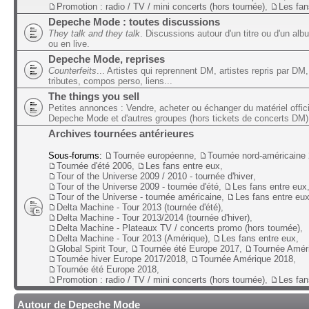
Promotion : radio / TV / mini concerts (hors tournée)
,
Les fan
Depeche Mode : toutes discussions
They talk and they talk
. Discussions autour d'un titre ou d'un alb
ou en live.
Depeche Mode, reprises
Counterfeits
... Artistes qui reprennent DM, artistes repris par DM,
tributes, compos perso, liens...
The things you sell
Petites annonces : Vendre, acheter ou échanger du matériel offic
Depeche Mode et d'autres groupes (hors tickets de concerts DM)
Archives tournées antérieures
Sous-forums:
Tournée européenne
,
Tournée nord-américaine
Tournée d'été 2006
,
Les fans entre eux
,
Tour of the Universe 2009 / 2010 - tournée d'hiver
,
Tour of the Universe 2009 - tournée d'été
,
Les fans entre eux
Tour of the Universe - tournée américaine
,
Les fans entre eu
Delta Machine - Tour 2013 (tournée d'été)
,
Delta Machine - Tour 2013/2014 (tournée d'hiver)
,
Delta Machine - Plateaux TV / concerts promo (hors tournée)
,
Delta Machine - Tour 2013 (Amérique)
,
Les fans entre eux
,
Global Spirit Tour
,
Tournée été Europe 2017
,
Tournée Amér
Tournée hiver Europe 2017/2018
,
Tournée Amérique 2018
,
Tournée été Europe 2018
,
Promotion : radio / TV / mini concerts (hors tournée)
,
Les fan
Autour de Depeche Mode