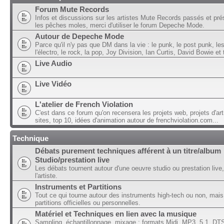
Forum Mute Records
Infos et discussions sur les artistes Mute Records passés et pré
les pêches moles, merci d'utiliser le forum Depeche Mode.
Autour de Depeche Mode
Parce qu'il n'y pas que DM dans la vie : le punk, le post punk, l
l'électro, le rock, la pop, Joy Division, Ian Curtis, David Bowie et t
Live Audio
Live Vidéo
L'atelier de French Violation
C'est dans ce forum qu'on recensera les projets web, projets d'art
sites, top 10, idées d'animation autour de frenchviolation.com...
Technique
Débats purement techniques afférent à un titre/album
Studio/prestation live
Les débats tournent autour d'une oeuvre studio ou prestation live,
l'artiste.
Instruments et Partitions
Tout ce qui tourne autour des instruments high-tech ou non, mais
partitions officielles ou personnelles.
Matériel et Techniques en lien avec la musique
Sampling, échantillonnage, mixage ; formats Midi, MP3, 5.1, DTS