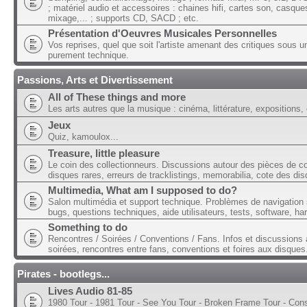
; matériel audio et accessoires : chaines hifi, cartes son, casque
mixage,... ; supports CD, SACD ; etc.
Présentation d'Oeuvres Musicales Personnelles
Vos reprises, quel que soit l'artiste amenant des critiques sous u
purement technique.
Passions, Arts et Divertissement
All of These things and more
Les arts autres que la musique : cinéma, littérature, expositions, 
Jeux
Quiz, kamoulox...
Treasure, little pleasure
Le coin des collectionneurs. Discussions autour des pièces de col
disques rares, erreurs de tracklistings, memorabilia, cote des dis
Multimedia, What am I supposed to do?
Salon multimédia et support technique. Problèmes de navigation 
bugs, questions techniques, aide utilisateurs, tests, software, ha
Something to do
Rencontres / Soirées / Conventions / Fans. Infos et discussions 
soirées, rencontres entre fans, conventions et foires aux disques
Pirates - bootlegs...
Lives Audio 81-85
1980 Tour - 1981 Tour - See You Tour - Broken Frame Tour - Con