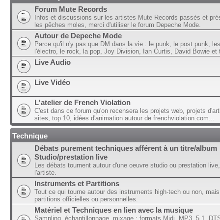
Forum Mute Records
Infos et discussions sur les artistes Mute Records passés et pré
les pêches moles, merci d'utiliser le forum Depeche Mode.
Autour de Depeche Mode
Parce qu'il n'y pas que DM dans la vie : le punk, le post punk, l
l'électro, le rock, la pop, Joy Division, Ian Curtis, David Bowie et t
Live Audio
Live Vidéo
L'atelier de French Violation
C'est dans ce forum qu'on recensera les projets web, projets d'art
sites, top 10, idées d'animation autour de frenchviolation.com...
Technique
Débats purement techniques afférent à un titre/album
Studio/prestation live
Les débats tournent autour d'une oeuvre studio ou prestation live,
l'artiste.
Instruments et Partitions
Tout ce qui tourne autour des instruments high-tech ou non, mais
partitions officielles ou personnelles.
Matériel et Techniques en lien avec la musique
Sampling, échantillonnage, mixage ; formats Midi, MP3, 5.1, DTS