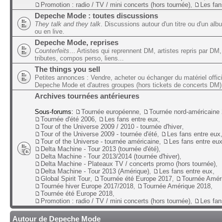
Promotion : radio / TV / mini concerts (hors tournée)
,
Les fan
Depeche Mode : toutes discussions
They talk and they talk
. Discussions autour d'un titre ou d'un alb
ou en live.
Depeche Mode, reprises
Counterfeits
... Artistes qui reprennent DM, artistes repris par DM,
tributes, compos perso, liens...
The things you sell
Petites annonces : Vendre, acheter ou échanger du matériel offic
Depeche Mode et d'autres groupes (hors tickets de concerts DM)
Archives tournées antérieures
Sous-forums:
Tournée européenne
,
Tournée nord-américaine
Tournée d'été 2006
,
Les fans entre eux
,
Tour of the Universe 2009 / 2010 - tournée d'hiver
,
Tour of the Universe 2009 - tournée d'été
,
Les fans entre eux
Tour of the Universe - tournée américaine
,
Les fans entre eu
Delta Machine - Tour 2013 (tournée d'été)
,
Delta Machine - Tour 2013/2014 (tournée d'hiver)
,
Delta Machine - Plateaux TV / concerts promo (hors tournée)
,
Delta Machine - Tour 2013 (Amérique)
,
Les fans entre eux
,
Global Spirit Tour
,
Tournée été Europe 2017
,
Tournée Amér
Tournée hiver Europe 2017/2018
,
Tournée Amérique 2018
,
Tournée été Europe 2018
,
Promotion : radio / TV / mini concerts (hors tournée)
,
Les fan
Autour de Depeche Mode