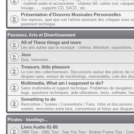
; matériel audio et accessoires : chaines hifi, cartes son, casque
mixage,... ; supports CD, SACD ; etc.
Présentation d'Oeuvres Musicales Personnelles
Vos reprises, quel que soit l'artiste amenant des critiques sous u
purement technique.
Passions, Arts et Divertissement
All of These things and more
Les arts autres que la musique : cinéma, littérature, expositions, 
Jeux
Quiz, kamoulox...
Treasure, little pleasure
Le coin des collectionneurs. Discussions autour des pièces de col
disques rares, erreurs de tracklistings, memorabilia, cote des dis
Multimedia, What am I supposed to do?
Salon multimédia et support technique. Problèmes de navigation 
bugs, questions techniques, aide utilisateurs, tests, software, ha
Something to do
Rencontres / Soirées / Conventions / Fans. Infos et discussions 
soirées, rencontres entre fans, conventions et foires aux disques
Pirates - bootlegs...
Lives Audio 81-85
1980 Tour - 1981 Tour - See You Tour - Broken Frame Tour - Con