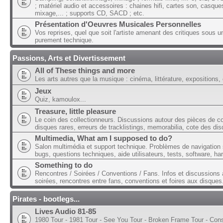
; matériel audio et accessoires : chaines hifi, cartes son, casque
mixage,... ; supports CD, SACD ; etc.
Présentation d'Oeuvres Musicales Personnelles
Vos reprises, quel que soit l'artiste amenant des critiques sous u
purement technique.
Passions, Arts et Divertissement
All of These things and more
Les arts autres que la musique : cinéma, littérature, expositions, 
Jeux
Quiz, kamoulox...
Treasure, little pleasure
Le coin des collectionneurs. Discussions autour des pièces de col
disques rares, erreurs de tracklistings, memorabilia, cote des dis
Multimedia, What am I supposed to do?
Salon multimédia et support technique. Problèmes de navigation 
bugs, questions techniques, aide utilisateurs, tests, software, ha
Something to do
Rencontres / Soirées / Conventions / Fans. Infos et discussions 
soirées, rencontres entre fans, conventions et foires aux disques
Pirates - bootlegs...
Lives Audio 81-85
1980 Tour - 1981 Tour - See You Tour - Broken Frame Tour - Con