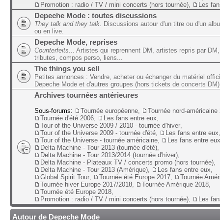
Promotion : radio / TV / mini concerts (hors tournée)
,
Les fan
Depeche Mode : toutes discussions
They talk and they talk
. Discussions autour d'un titre ou d'un alb
ou en live.
Depeche Mode, reprises
Counterfeits
... Artistes qui reprennent DM, artistes repris par DM,
tributes, compos perso, liens...
The things you sell
Petites annonces : Vendre, acheter ou échanger du matériel offic
Depeche Mode et d'autres groupes (hors tickets de concerts DM)
Archives tournées antérieures
Sous-forums:
Tournée européenne
,
Tournée nord-américaine
Tournée d'été 2006
,
Les fans entre eux
,
Tour of the Universe 2009 / 2010 - tournée d'hiver
,
Tour of the Universe 2009 - tournée d'été
,
Les fans entre eux
Tour of the Universe - tournée américaine
,
Les fans entre eu
Delta Machine - Tour 2013 (tournée d'été)
,
Delta Machine - Tour 2013/2014 (tournée d'hiver)
,
Delta Machine - Plateaux TV / concerts promo (hors tournée)
,
Delta Machine - Tour 2013 (Amérique)
,
Les fans entre eux
,
Global Spirit Tour
,
Tournée été Europe 2017
,
Tournée Amér
Tournée hiver Europe 2017/2018
,
Tournée Amérique 2018
,
Tournée été Europe 2018
,
Promotion : radio / TV / mini concerts (hors tournée)
,
Les fan
Autour de Depeche Mode