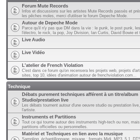
Forum Mute Records
Infos et discussions sur les artistes Mute Records passés et pré
les pêches moles, merci d'utiliser le forum Depeche Mode.
Autour de Depeche Mode
Parce qu'il n'y pas que DM dans la vie : le punk, le post punk, l
l'électro, le rock, la pop, Joy Division, Ian Curtis, David Bowie et t
Live Audio
Live Vidéo
L'atelier de French Violation
C'est dans ce forum qu'on recensera les projets web, projets d'art
sites, top 10, idées d'animation autour de frenchviolation.com...
Technique
Débats purement techniques afférent à un titre/album
Studio/prestation live
Les débats tournent autour d'une oeuvre studio ou prestation live,
l'artiste.
Instruments et Partitions
Tout ce qui tourne autour des instruments high-tech ou non, mais
partitions officielles ou personnelles.
Matériel et Techniques en lien avec la musique
Sampling, échantillonnage, mixage ; formats Midi, MP3, 5.1, DTS