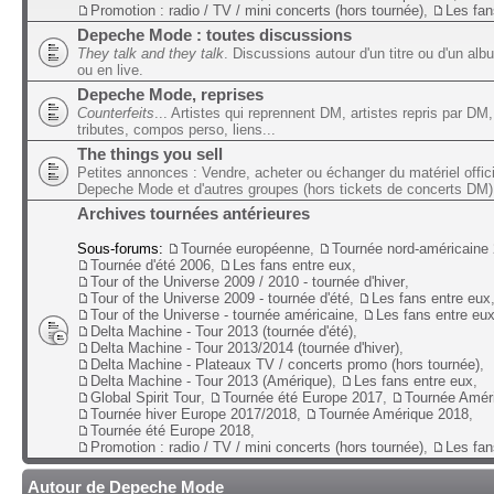
Promotion : radio / TV / mini concerts (hors tournée)
,
Les fan
Depeche Mode : toutes discussions
They talk and they talk
. Discussions autour d'un titre ou d'un alb
ou en live.
Depeche Mode, reprises
Counterfeits
... Artistes qui reprennent DM, artistes repris par DM,
tributes, compos perso, liens...
The things you sell
Petites annonces : Vendre, acheter ou échanger du matériel offic
Depeche Mode et d'autres groupes (hors tickets de concerts DM)
Archives tournées antérieures
Sous-forums:
Tournée européenne
,
Tournée nord-américaine
Tournée d'été 2006
,
Les fans entre eux
,
Tour of the Universe 2009 / 2010 - tournée d'hiver
,
Tour of the Universe 2009 - tournée d'été
,
Les fans entre eux
Tour of the Universe - tournée américaine
,
Les fans entre eu
Delta Machine - Tour 2013 (tournée d'été)
,
Delta Machine - Tour 2013/2014 (tournée d'hiver)
,
Delta Machine - Plateaux TV / concerts promo (hors tournée)
,
Delta Machine - Tour 2013 (Amérique)
,
Les fans entre eux
,
Global Spirit Tour
,
Tournée été Europe 2017
,
Tournée Amér
Tournée hiver Europe 2017/2018
,
Tournée Amérique 2018
,
Tournée été Europe 2018
,
Promotion : radio / TV / mini concerts (hors tournée)
,
Les fan
Autour de Depeche Mode