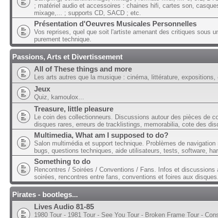
; matériel audio et accessoires : chaines hifi, cartes son, casque
mixage,... ; supports CD, SACD ; etc.
Présentation d'Oeuvres Musicales Personnelles
Vos reprises, quel que soit l'artiste amenant des critiques sous u
purement technique.
Passions, Arts et Divertissement
All of These things and more
Les arts autres que la musique : cinéma, littérature, expositions, 
Jeux
Quiz, kamoulox...
Treasure, little pleasure
Le coin des collectionneurs. Discussions autour des pièces de col
disques rares, erreurs de tracklistings, memorabilia, cote des dis
Multimedia, What am I supposed to do?
Salon multimédia et support technique. Problèmes de navigation 
bugs, questions techniques, aide utilisateurs, tests, software, ha
Something to do
Rencontres / Soirées / Conventions / Fans. Infos et discussions 
soirées, rencontres entre fans, conventions et foires aux disques
Pirates - bootlegs...
Lives Audio 81-85
1980 Tour - 1981 Tour - See You Tour - Broken Frame Tour - Con