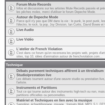
Forum Mute Records
Infos et discussions sur les artistes Mute Records passés et pré
les pêches moles, merci d'utiliser le forum Depeche Mode.
Autour de Depeche Mode
Parce qu'il n'y pas que DM dans la vie : le punk, le post punk, l
l'électro, le rock, la pop, Joy Division, Ian Curtis, David Bowie et t
Live Audio
Live Vidéo
L'atelier de French Violation
C'est dans ce forum qu'on recensera les projets web, projets d'art
sites, top 10, idées d'animation autour de frenchviolation.com...
Technique
Débats purement techniques afférent à un titre/album
Studio/prestation live
Les débats tournent autour d'une oeuvre studio ou prestation live,
l'artiste.
Instruments et Partitions
Tout ce qui tourne autour des instruments high-tech ou non, mais
partitions officielles ou personnelles.
Matériel et Techniques en lien avec la musique
Sampling, échantillonnage, mixage ; formats Midi, MP3, 5.1, DTS