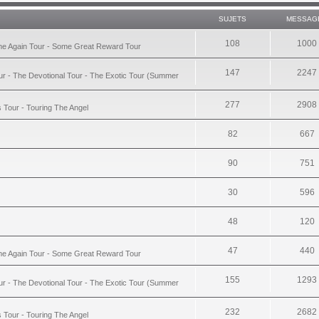
SUJETS
MESSAG
108
1000
ime Again Tour - Some Great Reward Tour
147
2247
ur - The Devotional Tour - The Exotic Tour (Summer
277
2908
s Tour - Touring The Angel
82
667
90
751
30
596
48
120
47
440
ime Again Tour - Some Great Reward Tour
155
1293
ur - The Devotional Tour - The Exotic Tour (Summer
232
2682
s Tour - Touring The Angel