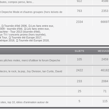
922
4598
ributes, compos perso, liens...
763
2353
nt Depeche Mode et d'autres groupes (hors tickets de
2334
6669
,
Tournée d'été 2006
,
Les fans entre eux
,
009 - tournée d'été
,
Les fans entre eux
,
achine - Tour 2013 (tournée d'été)
,
aux TV / concerts promo (hors tournée)
,
it Tour
,
Tournée été Europe 2017
,
érique 2018
,
Tournée été Europe 2018
,
SUJETS
MESSAG
105
2459
les pêches moles, merci d'utiliser le forum Depeche
2422
4618
lectro, le rock, la pop, Joy Division, Ian Curtis, David
233
2084
25
71
5
115
 sites, top 10, idées d'animation autour de