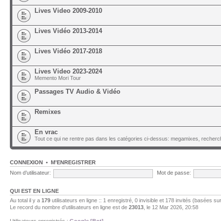
Lives Video 2009-2010
Lives Vidéo 2013-2014
Lives Vidéo 2017-2018
Lives Video 2023-2024
Memento Mori Tour
Passages TV Audio & Vidéo
Remixes
En vrac
Tout ce qui ne rentre pas dans les catégories ci-dessus: megamixes, recherch
CONNEXION
•
M’ENREGISTRER
Nom d’utilisateur:
Mot de passe:
QUI EST EN LIGNE
Au total il y a
179
utilisateurs en ligne :: 1 enregistré, 0 invisible et 178 invités (basées su
Le record du nombre d’utilisateurs en ligne est de
23013
, le 12 Mar 2026, 20:58
Utilisateurs enregistrés :
Google [Bot]