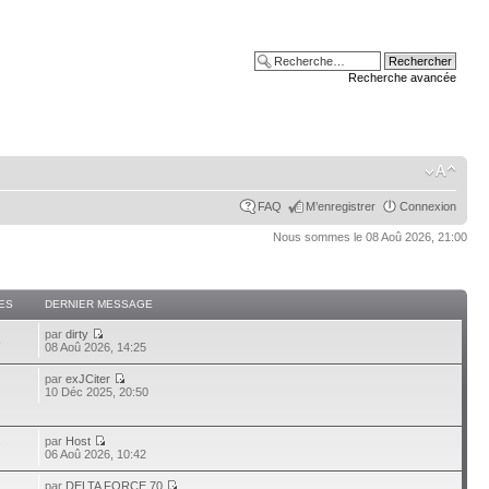
Recherche avancée
FAQ
M’enregistrer
Connexion
Nous sommes le 08 Aoû 2026, 21:00
ES
DERNIER MESSAGE
par
dirty
5
08 Aoû 2026, 14:25
par
exJCiter
10 Déc 2025, 20:50
par
Host
7
06 Aoû 2026, 10:42
par
DELTA FORCE 70