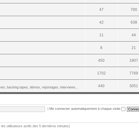
47
700
42
638
11
44
8
21
450
1907
1702
7769
440
3051
es, backing tapes, démos, reportages, interviews...
|
Me connecter automatiquement à chaque visite
r les utilisateurs actifs des 5 dernières minutes)