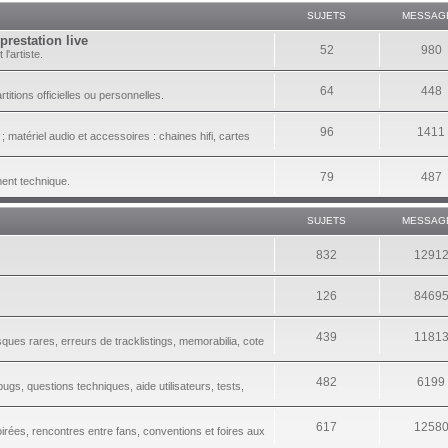
SUJETS
MESSAG
prestation live
52
980
l'artiste.
64
448
itions officielles ou personnelles.
96
1411
 matériel audio et accessoires : chaines hifi, cartes
79
487
ment technique.
SUJETS
MESSAG
832
1291
126
8469
439
1181
sques rares, erreurs de tracklistings, memorabilia, cote
482
6199
gs, questions techniques, aide utilisateurs, tests,
617
1258
irées, rencontres entre fans, conventions et foires aux