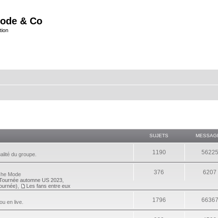
ode & Co
tion
SUJETS
MESSAG
1190
5622
alité du groupe.
376
6207
eche Mode
Tournée automne US 2023
,
tournée)
,
Les fans entre eux
1796
6636
ou en live.