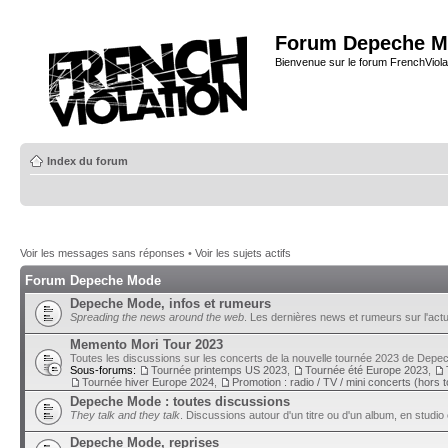
Forum Depeche M
Bienvenue sur le forum FrenchViola
Index du forum
Voir les messages sans réponses
•
Voir les sujets actifs
Forum Depeche Mode
Depeche Mode, infos et rumeurs
Spreading the news around the web
. Les dernières news et rumeurs sur l'actu
Memento Mori Tour 2023
Toutes les discussions sur les concerts de la nouvelle tournée 2023 de Dep
Sous-forums:
Tournée printemps US 2023
,
Tournée été Europe 2023
,
Tournée hiver Europe 2024
,
Promotion : radio / TV / mini concerts (hors 
Depeche Mode : toutes discussions
They talk and they talk
. Discussions autour d'un titre ou d'un album, en studio 
Depeche Mode, reprises