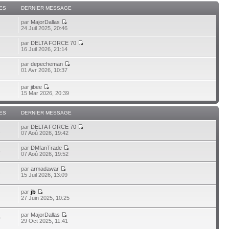
ES
DERNIER MESSAGE
par
MajorDallas
24 Juil 2025, 20:46
par
DELTA FORCE 70
16 Juil 2026, 21:14
par
depecheman
01 Avr 2026, 10:37
par
jibee
15 Mar 2026, 20:39
ES
DERNIER MESSAGE
par
DELTA FORCE 70
2
07 Aoû 2026, 19:42
par
DMfanTrade
5
07 Aoû 2026, 19:52
par
armadawar
3
15 Juil 2026, 13:09
par
jb
27 Juin 2025, 10:25
par
MajorDallas
0
29 Oct 2025, 11:41