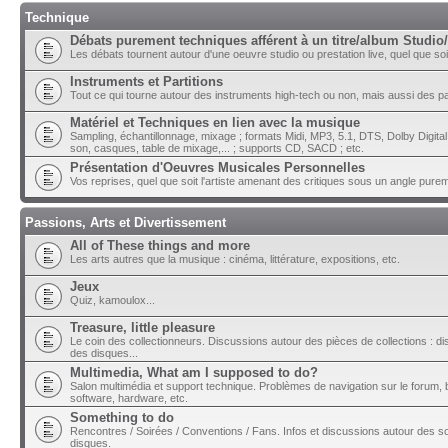
Technique
Débats purement techniques afférent à un titre/album Studio/
Les débats tournent autour d'une oeuvre studio ou prestation live, quel que soit 
Instruments et Partitions
Tout ce qui tourne autour des instruments high-tech ou non, mais aussi des part
Matériel et Techniques en lien avec la musique
Sampling, échantillonnage, mixage ; formats Midi, MP3, 5.1, DTS, Dolby Digital ;
son, casques, table de mixage,... ; supports CD, SACD ; etc.
Présentation d'Oeuvres Musicales Personnelles
Vos reprises, quel que soit l'artiste amenant des critiques sous un angle pure
Passions, Arts et Divertissement
All of These things and more
Les arts autres que la musique : cinéma, littérature, expositions, etc.
Jeux
Quiz, kamoulox...
Treasure, little pleasure
Le coin des collectionneurs. Discussions autour des pièces de collections : di
des disques...
Multimedia, What am I supposed to do?
Salon multimédia et support technique. Problèmes de navigation sur le forum, bu
software, hardware, etc.
Something to do
Rencontres / Soirées / Conventions / Fans. Infos et discussions autour des so
disques.