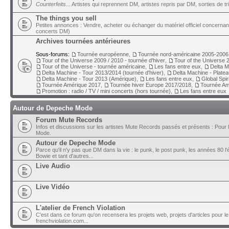
Counterfeits
... Artistes qui reprennent DM, artistes repris par DM, sorties de t
The things you sell
Petites annonces : Vendre, acheter ou échanger du matériel officiel concerna
concerts DM)
Archives tournées antérieures
Sous-forums:
Tournée européenne
,
Tournée nord-américaine 2005-2006
Tour of the Universe 2009 / 2010 - tournée d'hiver
,
Tour of the Universe 2
Tour of the Universe - tournée américaine
,
Les fans entre eux
,
Delta M
Delta Machine - Tour 2013/2014 (tournée d'hiver)
,
Delta Machine - Plate
Delta Machine - Tour 2013 (Amérique)
,
Les fans entre eux
,
Global Spir
Tournée Amérique 2017
,
Tournée hiver Europe 2017/2018
,
Tournée Am
Promotion : radio / TV / mini concerts (hors tournée)
,
Les fans entre eux
Autour de Depeche Mode
Forum Mute Records
Infos et discussions sur les artistes Mute Records passés et présents : Pour 
Mode.
Autour de Depeche Mode
Parce qu'il n'y pas que DM dans la vie : le punk, le post punk, les années 80 l'é
Bowie et tant d'autres...
Live Audio
Live Vidéo
L'atelier de French Violation
C'est dans ce forum qu'on recensera les projets web, projets d'articles pour le
frenchviolation.com...