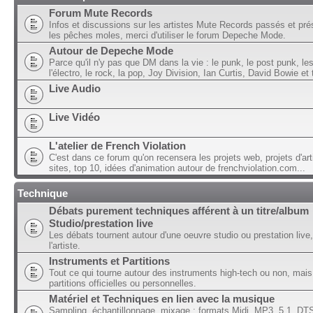
Forum Mute Records
Infos et discussions sur les artistes Mute Records passés et pré
les pêches moles, merci d'utiliser le forum Depeche Mode.
Autour de Depeche Mode
Parce qu'il n'y pas que DM dans la vie : le punk, le post punk, l
l'électro, le rock, la pop, Joy Division, Ian Curtis, David Bowie et t
Live Audio
Live Vidéo
L'atelier de French Violation
C'est dans ce forum qu'on recensera les projets web, projets d'art
sites, top 10, idées d'animation autour de frenchviolation.com...
Technique
Débats purement techniques afférent à un titre/album
Studio/prestation live
Les débats tournent autour d'une oeuvre studio ou prestation live,
l'artiste.
Instruments et Partitions
Tout ce qui tourne autour des instruments high-tech ou non, mais
partitions officielles ou personnelles.
Matériel et Techniques en lien avec la musique
Sampling, échantillonnage, mixage ; formats Midi, MP3, 5.1, DTS