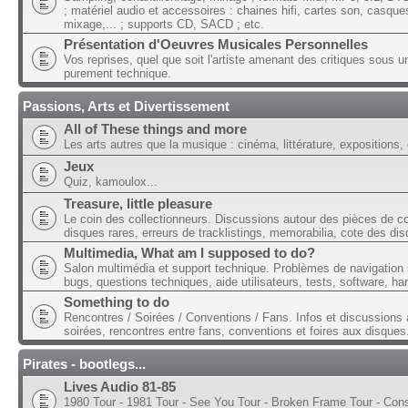
; matériel audio et accessoires : chaines hifi, cartes son, casque
mixage,... ; supports CD, SACD ; etc.
Présentation d'Oeuvres Musicales Personnelles
Vos reprises, quel que soit l'artiste amenant des critiques sous u
purement technique.
Passions, Arts et Divertissement
All of These things and more
Les arts autres que la musique : cinéma, littérature, expositions, 
Jeux
Quiz, kamoulox...
Treasure, little pleasure
Le coin des collectionneurs. Discussions autour des pièces de col
disques rares, erreurs de tracklistings, memorabilia, cote des dis
Multimedia, What am I supposed to do?
Salon multimédia et support technique. Problèmes de navigation 
bugs, questions techniques, aide utilisateurs, tests, software, ha
Something to do
Rencontres / Soirées / Conventions / Fans. Infos et discussions 
soirées, rencontres entre fans, conventions et foires aux disques
Pirates - bootlegs...
Lives Audio 81-85
1980 Tour - 1981 Tour - See You Tour - Broken Frame Tour - Con