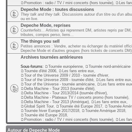
Promotion : radio / TV / mini concerts (hors tournée)
,
Les fan
Depeche Mode : toutes discussions
They talk and they talk
. Discussions autour d'un titre ou d'un alb
ou en live.
Depeche Mode, reprises
Counterfeits
... Artistes qui reprennent DM, artistes repris par DM,
tributes, compos perso, liens...
The things you sell
Petites annonces : Vendre, acheter ou échanger du matériel offic
Depeche Mode et d'autres groupes (hors tickets de concerts DM)
Archives tournées antérieures
Sous-forums:
Tournée européenne
,
Tournée nord-américaine
Tournée d'été 2006
,
Les fans entre eux
,
Tour of the Universe 2009 / 2010 - tournée d'hiver
,
Tour of the Universe 2009 - tournée d'été
,
Les fans entre eux
Tour of the Universe - tournée américaine
,
Les fans entre eu
Delta Machine - Tour 2013 (tournée d'été)
,
Delta Machine - Tour 2013/2014 (tournée d'hiver)
,
Delta Machine - Plateaux TV / concerts promo (hors tournée)
,
Delta Machine - Tour 2013 (Amérique)
,
Les fans entre eux
,
Global Spirit Tour
,
Tournée été Europe 2017
,
Tournée Amér
Tournée hiver Europe 2017/2018
,
Tournée Amérique 2018
,
Tournée été Europe 2018
,
Promotion : radio / TV / mini concerts (hors tournée)
,
Les fan
Autour de Depeche Mode