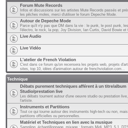
Forum Mute Records
Infos et discussions sur les artistes Mute Records passés et pré
les pêches moles, merci d'utiliser le forum Depeche Mode.
Autour de Depeche Mode
Parce qu'il n'y pas que DM dans la vie : le punk, le post punk, l
l'électro, le rock, la pop, Joy Division, Ian Curtis, David Bowie et t
Live Audio
Live Vidéo
L'atelier de French Violation
C'est dans ce forum qu'on recensera les projets web, projets d'art
sites, top 10, idées d'animation autour de frenchviolation.com...
Technique
Débats purement techniques afférent à un titre/album
Studio/prestation live
Les débats tournent autour d'une oeuvre studio ou prestation live,
l'artiste.
Instruments et Partitions
Tout ce qui tourne autour des instruments high-tech ou non, mais
partitions officielles ou personnelles.
Matériel et Techniques en lien avec la musique
Sampling, échantillonnage, mixage ; formats Midi, MP3, 5.1, DTS