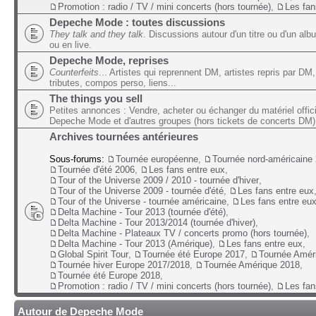
Promotion : radio / TV / mini concerts (hors tournée)
,
Les fan
Depeche Mode : toutes discussions
They talk and they talk
. Discussions autour d'un titre ou d'un alb
ou en live.
Depeche Mode, reprises
Counterfeits
... Artistes qui reprennent DM, artistes repris par DM,
tributes, compos perso, liens...
The things you sell
Petites annonces : Vendre, acheter ou échanger du matériel offic
Depeche Mode et d'autres groupes (hors tickets de concerts DM)
Archives tournées antérieures
Sous-forums:
Tournée européenne
,
Tournée nord-américaine
Tournée d'été 2006
,
Les fans entre eux
,
Tour of the Universe 2009 / 2010 - tournée d'hiver
,
Tour of the Universe 2009 - tournée d'été
,
Les fans entre eux
Tour of the Universe - tournée américaine
,
Les fans entre eu
Delta Machine - Tour 2013 (tournée d'été)
,
Delta Machine - Tour 2013/2014 (tournée d'hiver)
,
Delta Machine - Plateaux TV / concerts promo (hors tournée)
,
Delta Machine - Tour 2013 (Amérique)
,
Les fans entre eux
,
Global Spirit Tour
,
Tournée été Europe 2017
,
Tournée Amér
Tournée hiver Europe 2017/2018
,
Tournée Amérique 2018
,
Tournée été Europe 2018
,
Promotion : radio / TV / mini concerts (hors tournée)
,
Les fan
Autour de Depeche Mode