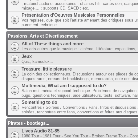
; matériel audio et accessoires : chaines hifi, cartes son, casque
mixage,... ; supports CD, SACD ; etc.
Présentation d'Oeuvres Musicales Personnelles
Vos reprises, quel que soit l'artiste amenant des critiques sous u
purement technique.
Passions, Arts et Divertissement
All of These things and more
Les arts autres que la musique : cinéma, littérature, expositions, 
Jeux
Quiz, kamoulox...
Treasure, little pleasure
Le coin des collectionneurs. Discussions autour des pièces de col
disques rares, erreurs de tracklistings, memorabilia, cote des dis
Multimedia, What am I supposed to do?
Salon multimédia et support technique. Problèmes de navigation 
bugs, questions techniques, aide utilisateurs, tests, software, ha
Something to do
Rencontres / Soirées / Conventions / Fans. Infos et discussions 
soirées, rencontres entre fans, conventions et foires aux disques
Pirates - bootlegs...
Lives Audio 81-85
1980 Tour - 1981 Tour - See You Tour - Broken Frame Tour - Con