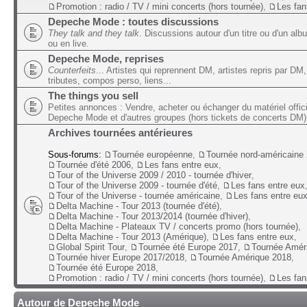
Promotion : radio / TV / mini concerts (hors tournée)
,
Les fan
Depeche Mode : toutes discussions
They talk and they talk
. Discussions autour d'un titre ou d'un alb
ou en live.
Depeche Mode, reprises
Counterfeits
... Artistes qui reprennent DM, artistes repris par DM,
tributes, compos perso, liens...
The things you sell
Petites annonces : Vendre, acheter ou échanger du matériel offic
Depeche Mode et d'autres groupes (hors tickets de concerts DM)
Archives tournées antérieures
Sous-forums:
Tournée européenne
,
Tournée nord-américaine
Tournée d'été 2006
,
Les fans entre eux
,
Tour of the Universe 2009 / 2010 - tournée d'hiver
,
Tour of the Universe 2009 - tournée d'été
,
Les fans entre eux
Tour of the Universe - tournée américaine
,
Les fans entre eu
Delta Machine - Tour 2013 (tournée d'été)
,
Delta Machine - Tour 2013/2014 (tournée d'hiver)
,
Delta Machine - Plateaux TV / concerts promo (hors tournée)
,
Delta Machine - Tour 2013 (Amérique)
,
Les fans entre eux
,
Global Spirit Tour
,
Tournée été Europe 2017
,
Tournée Amér
Tournée hiver Europe 2017/2018
,
Tournée Amérique 2018
,
Tournée été Europe 2018
,
Promotion : radio / TV / mini concerts (hors tournée)
,
Les fan
Autour de Depeche Mode