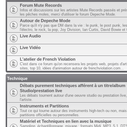
Forum Mute Records
Infos et discussions sur les artistes Mute Records passés et pré
les pêches moles, merci d'utiliser le forum Depeche Mode.
Autour de Depeche Mode
Parce qu'il n'y pas que DM dans la vie : le punk, le post punk, l
l'électro, le rock, la pop, Joy Division, Ian Curtis, David Bowie et t
Live Audio
Live Vidéo
L'atelier de French Violation
C'est dans ce forum qu'on recensera les projets web, projets d'art
sites, top 10, idées d'animation autour de frenchviolation.com...
Technique
Débats purement techniques afférent à un titre/album
Studio/prestation live
Les débats tournent autour d'une oeuvre studio ou prestation live,
l'artiste.
Instruments et Partitions
Tout ce qui tourne autour des instruments high-tech ou non, mais
partitions officielles ou personnelles.
Matériel et Techniques en lien avec la musique
Sampling, échantillonnage, mixage ; formats Midi, MP3, 5.1, DTS