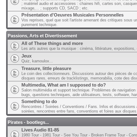
; matériel audio et accessoires : chaines hifi, cartes son, casque
mixage,... ; supports CD, SACD ; etc.
Présentation d'Oeuvres Musicales Personnelles
Vos reprises, quel que soit l'artiste amenant des critiques sous u
purement technique.
Passions, Arts et Divertissement
All of These things and more
Les arts autres que la musique : cinéma, littérature, expositions, 
Jeux
Quiz, kamoulox...
Treasure, little pleasure
Le coin des collectionneurs. Discussions autour des pièces de col
disques rares, erreurs de tracklistings, memorabilia, cote des dis
Multimedia, What am I supposed to do?
Salon multimédia et support technique. Problèmes de navigation 
bugs, questions techniques, aide utilisateurs, tests, software, ha
Something to do
Rencontres / Soirées / Conventions / Fans. Infos et discussions 
soirées, rencontres entre fans, conventions et foires aux disques
Pirates - bootlegs...
Lives Audio 81-85
1980 Tour - 1981 Tour - See You Tour - Broken Frame Tour - Con