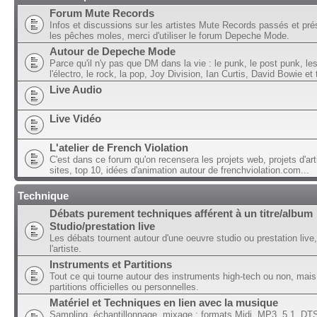
Forum Mute Records
Infos et discussions sur les artistes Mute Records passés et pré
les pêches moles, merci d'utiliser le forum Depeche Mode.
Autour de Depeche Mode
Parce qu'il n'y pas que DM dans la vie : le punk, le post punk, l
l'électro, le rock, la pop, Joy Division, Ian Curtis, David Bowie et t
Live Audio
Live Vidéo
L'atelier de French Violation
C'est dans ce forum qu'on recensera les projets web, projets d'art
sites, top 10, idées d'animation autour de frenchviolation.com...
Technique
Débats purement techniques afférent à un titre/album
Studio/prestation live
Les débats tournent autour d'une oeuvre studio ou prestation live,
l'artiste.
Instruments et Partitions
Tout ce qui tourne autour des instruments high-tech ou non, mais
partitions officielles ou personnelles.
Matériel et Techniques en lien avec la musique
Sampling, échantillonnage, mixage ; formats Midi, MP3, 5.1, DTS