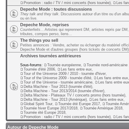
Promotion : radio / TV / mini concerts (hors tournée)
,
Les fan
Depeche Mode : toutes discussions
They talk and they talk
. Discussions autour d'un titre ou d'un alb
ou en live.
Depeche Mode, reprises
Counterfeits
... Artistes qui reprennent DM, artistes repris par DM,
tributes, compos perso, liens...
The things you sell
Petites annonces : Vendre, acheter ou échanger du matériel offic
Depeche Mode et d'autres groupes (hors tickets de concerts DM)
Archives tournées antérieures
Sous-forums:
Tournée européenne
,
Tournée nord-américaine
Tournée d'été 2006
,
Les fans entre eux
,
Tour of the Universe 2009 / 2010 - tournée d'hiver
,
Tour of the Universe 2009 - tournée d'été
,
Les fans entre eux
Tour of the Universe - tournée américaine
,
Les fans entre eu
Delta Machine - Tour 2013 (tournée d'été)
,
Delta Machine - Tour 2013/2014 (tournée d'hiver)
,
Delta Machine - Plateaux TV / concerts promo (hors tournée)
,
Delta Machine - Tour 2013 (Amérique)
,
Les fans entre eux
,
Global Spirit Tour
,
Tournée été Europe 2017
,
Tournée Amér
Tournée hiver Europe 2017/2018
,
Tournée Amérique 2018
,
Tournée été Europe 2018
,
Promotion : radio / TV / mini concerts (hors tournée)
,
Les fan
Autour de Depeche Mode