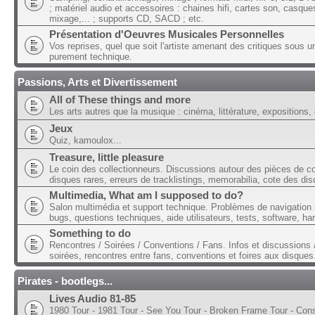
; matériel audio et accessoires : chaines hifi, cartes son, casque
mixage,... ; supports CD, SACD ; etc.
Présentation d'Oeuvres Musicales Personnelles
Vos reprises, quel que soit l'artiste amenant des critiques sous u
purement technique.
Passions, Arts et Divertissement
All of These things and more
Les arts autres que la musique : cinéma, littérature, expositions, 
Jeux
Quiz, kamoulox...
Treasure, little pleasure
Le coin des collectionneurs. Discussions autour des pièces de col
disques rares, erreurs de tracklistings, memorabilia, cote des dis
Multimedia, What am I supposed to do?
Salon multimédia et support technique. Problèmes de navigation 
bugs, questions techniques, aide utilisateurs, tests, software, ha
Something to do
Rencontres / Soirées / Conventions / Fans. Infos et discussions 
soirées, rencontres entre fans, conventions et foires aux disques
Pirates - bootlegs...
Lives Audio 81-85
1980 Tour - 1981 Tour - See You Tour - Broken Frame Tour - Con