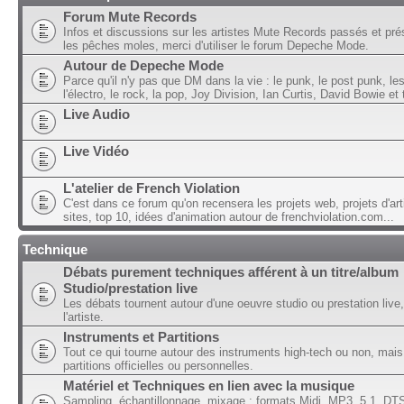
Forum Mute Records
Infos et discussions sur les artistes Mute Records passés et pré
les pêches moles, merci d'utiliser le forum Depeche Mode.
Autour de Depeche Mode
Parce qu'il n'y pas que DM dans la vie : le punk, le post punk, l
l'électro, le rock, la pop, Joy Division, Ian Curtis, David Bowie et t
Live Audio
Live Vidéo
L'atelier de French Violation
C'est dans ce forum qu'on recensera les projets web, projets d'art
sites, top 10, idées d'animation autour de frenchviolation.com...
Technique
Débats purement techniques afférent à un titre/album
Studio/prestation live
Les débats tournent autour d'une oeuvre studio ou prestation live,
l'artiste.
Instruments et Partitions
Tout ce qui tourne autour des instruments high-tech ou non, mais
partitions officielles ou personnelles.
Matériel et Techniques en lien avec la musique
Sampling, échantillonnage, mixage ; formats Midi, MP3, 5.1, DTS