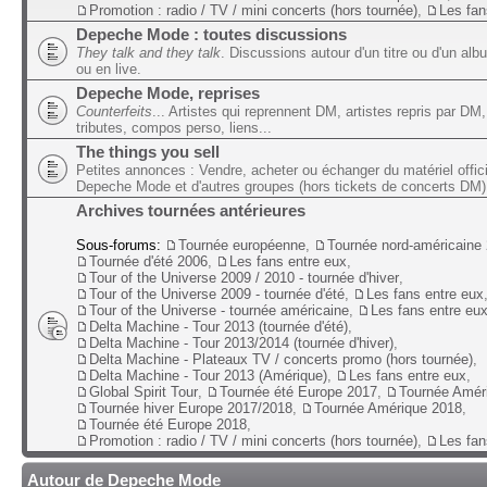
Promotion : radio / TV / mini concerts (hors tournée)
,
Les fan
Depeche Mode : toutes discussions
They talk and they talk
. Discussions autour d'un titre ou d'un alb
ou en live.
Depeche Mode, reprises
Counterfeits
... Artistes qui reprennent DM, artistes repris par DM,
tributes, compos perso, liens...
The things you sell
Petites annonces : Vendre, acheter ou échanger du matériel offic
Depeche Mode et d'autres groupes (hors tickets de concerts DM)
Archives tournées antérieures
Sous-forums:
Tournée européenne
,
Tournée nord-américaine
Tournée d'été 2006
,
Les fans entre eux
,
Tour of the Universe 2009 / 2010 - tournée d'hiver
,
Tour of the Universe 2009 - tournée d'été
,
Les fans entre eux
Tour of the Universe - tournée américaine
,
Les fans entre eu
Delta Machine - Tour 2013 (tournée d'été)
,
Delta Machine - Tour 2013/2014 (tournée d'hiver)
,
Delta Machine - Plateaux TV / concerts promo (hors tournée)
,
Delta Machine - Tour 2013 (Amérique)
,
Les fans entre eux
,
Global Spirit Tour
,
Tournée été Europe 2017
,
Tournée Amér
Tournée hiver Europe 2017/2018
,
Tournée Amérique 2018
,
Tournée été Europe 2018
,
Promotion : radio / TV / mini concerts (hors tournée)
,
Les fan
Autour de Depeche Mode