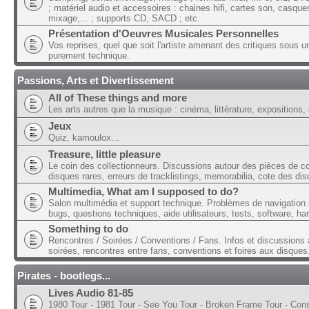
; matériel audio et accessoires : chaines hifi, cartes son, casque
mixage,... ; supports CD, SACD ; etc.
Présentation d'Oeuvres Musicales Personnelles
Vos reprises, quel que soit l'artiste amenant des critiques sous u
purement technique.
Passions, Arts et Divertissement
All of These things and more
Les arts autres que la musique : cinéma, littérature, expositions, 
Jeux
Quiz, kamoulox...
Treasure, little pleasure
Le coin des collectionneurs. Discussions autour des pièces de col
disques rares, erreurs de tracklistings, memorabilia, cote des dis
Multimedia, What am I supposed to do?
Salon multimédia et support technique. Problèmes de navigation 
bugs, questions techniques, aide utilisateurs, tests, software, ha
Something to do
Rencontres / Soirées / Conventions / Fans. Infos et discussions 
soirées, rencontres entre fans, conventions et foires aux disques
Pirates - bootlegs...
Lives Audio 81-85
1980 Tour - 1981 Tour - See You Tour - Broken Frame Tour - Con