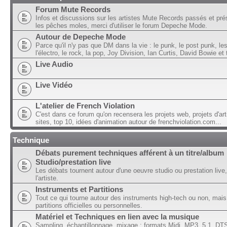
Forum Mute Records
Infos et discussions sur les artistes Mute Records passés et pré
les pêches moles, merci d'utiliser le forum Depeche Mode.
Autour de Depeche Mode
Parce qu'il n'y pas que DM dans la vie : le punk, le post punk, l
l'électro, le rock, la pop, Joy Division, Ian Curtis, David Bowie et t
Live Audio
Live Vidéo
L'atelier de French Violation
C'est dans ce forum qu'on recensera les projets web, projets d'art
sites, top 10, idées d'animation autour de frenchviolation.com...
Technique
Débats purement techniques afférent à un titre/album
Studio/prestation live
Les débats tournent autour d'une oeuvre studio ou prestation live,
l'artiste.
Instruments et Partitions
Tout ce qui tourne autour des instruments high-tech ou non, mais
partitions officielles ou personnelles.
Matériel et Techniques en lien avec la musique
Sampling, échantillonnage, mixage ; formats Midi, MP3, 5.1, DTS