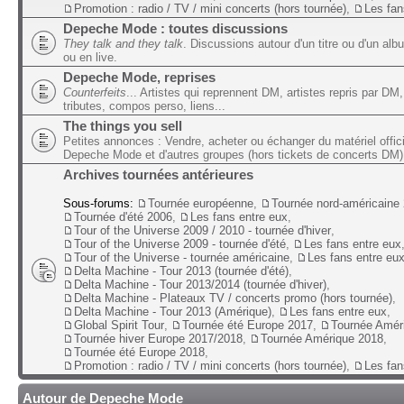
Promotion : radio / TV / mini concerts (hors tournée)
,
Les fan
Depeche Mode : toutes discussions
They talk and they talk
. Discussions autour d'un titre ou d'un alb
ou en live.
Depeche Mode, reprises
Counterfeits
... Artistes qui reprennent DM, artistes repris par DM,
tributes, compos perso, liens...
The things you sell
Petites annonces : Vendre, acheter ou échanger du matériel offic
Depeche Mode et d'autres groupes (hors tickets de concerts DM)
Archives tournées antérieures
Sous-forums:
Tournée européenne
,
Tournée nord-américaine
Tournée d'été 2006
,
Les fans entre eux
,
Tour of the Universe 2009 / 2010 - tournée d'hiver
,
Tour of the Universe 2009 - tournée d'été
,
Les fans entre eux
Tour of the Universe - tournée américaine
,
Les fans entre eu
Delta Machine - Tour 2013 (tournée d'été)
,
Delta Machine - Tour 2013/2014 (tournée d'hiver)
,
Delta Machine - Plateaux TV / concerts promo (hors tournée)
,
Delta Machine - Tour 2013 (Amérique)
,
Les fans entre eux
,
Global Spirit Tour
,
Tournée été Europe 2017
,
Tournée Amér
Tournée hiver Europe 2017/2018
,
Tournée Amérique 2018
,
Tournée été Europe 2018
,
Promotion : radio / TV / mini concerts (hors tournée)
,
Les fan
Autour de Depeche Mode