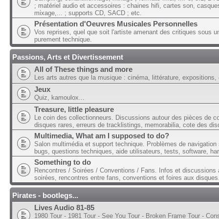
; matériel audio et accessoires : chaines hifi, cartes son, casque
mixage,... ; supports CD, SACD ; etc.
Présentation d'Oeuvres Musicales Personnelles
Vos reprises, quel que soit l'artiste amenant des critiques sous u
purement technique.
Passions, Arts et Divertissement
All of These things and more
Les arts autres que la musique : cinéma, littérature, expositions, 
Jeux
Quiz, kamoulox...
Treasure, little pleasure
Le coin des collectionneurs. Discussions autour des pièces de col
disques rares, erreurs de tracklistings, memorabilia, cote des dis
Multimedia, What am I supposed to do?
Salon multimédia et support technique. Problèmes de navigation 
bugs, questions techniques, aide utilisateurs, tests, software, ha
Something to do
Rencontres / Soirées / Conventions / Fans. Infos et discussions 
soirées, rencontres entre fans, conventions et foires aux disques
Pirates - bootlegs...
Lives Audio 81-85
1980 Tour - 1981 Tour - See You Tour - Broken Frame Tour - Con