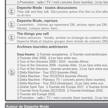
Promotion : radio / TV / mini concerts (hors tournée)
,
Les fan
Depeche Mode : toutes discussions
They talk and they talk
. Discussions autour d'un titre ou d'un alb
ou en live.
Depeche Mode, reprises
Counterfeits
... Artistes qui reprennent DM, artistes repris par DM,
tributes, compos perso, liens...
The things you sell
Petites annonces : Vendre, acheter ou échanger du matériel offic
Depeche Mode et d'autres groupes (hors tickets de concerts DM)
Archives tournées antérieures
Sous-forums:
Tournée européenne
,
Tournée nord-américaine
Tournée d'été 2006
,
Les fans entre eux
,
Tour of the Universe 2009 / 2010 - tournée d'hiver
,
Tour of the Universe 2009 - tournée d'été
,
Les fans entre eux
Tour of the Universe - tournée américaine
,
Les fans entre eu
Delta Machine - Tour 2013 (tournée d'été)
,
Delta Machine - Tour 2013/2014 (tournée d'hiver)
,
Delta Machine - Plateaux TV / concerts promo (hors tournée)
,
Delta Machine - Tour 2013 (Amérique)
,
Les fans entre eux
,
Global Spirit Tour
,
Tournée été Europe 2017
,
Tournée Amér
Tournée hiver Europe 2017/2018
,
Tournée Amérique 2018
,
Tournée été Europe 2018
,
Promotion : radio / TV / mini concerts (hors tournée)
,
Les fan
Autour de Depeche Mode