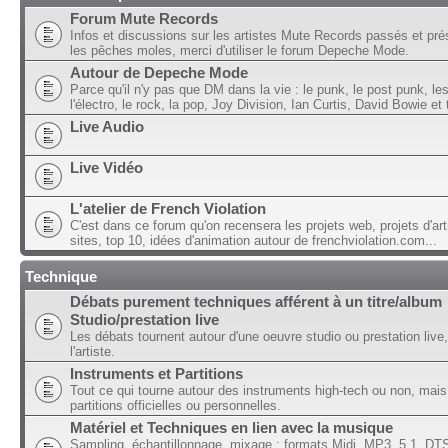
Forum Mute Records
Infos et discussions sur les artistes Mute Records passés et pré
les pêches moles, merci d'utiliser le forum Depeche Mode.
Autour de Depeche Mode
Parce qu'il n'y pas que DM dans la vie : le punk, le post punk, l
l'électro, le rock, la pop, Joy Division, Ian Curtis, David Bowie et t
Live Audio
Live Vidéo
L'atelier de French Violation
C'est dans ce forum qu'on recensera les projets web, projets d'art
sites, top 10, idées d'animation autour de frenchviolation.com...
Technique
Débats purement techniques afférent à un titre/album
Studio/prestation live
Les débats tournent autour d'une oeuvre studio ou prestation live,
l'artiste.
Instruments et Partitions
Tout ce qui tourne autour des instruments high-tech ou non, mais
partitions officielles ou personnelles.
Matériel et Techniques en lien avec la musique
Sampling, échantillonnage, mixage ; formats Midi, MP3, 5.1, DTS