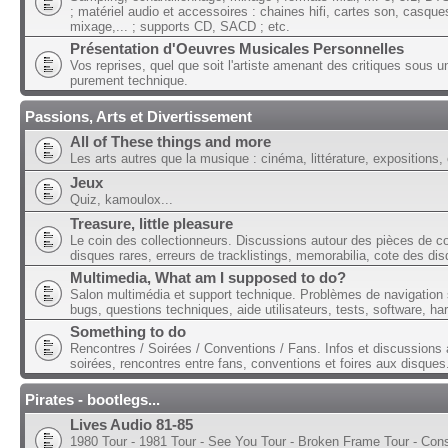
; matériel audio et accessoires : chaines hifi, cartes son, casque
mixage,... ; supports CD, SACD ; etc.
Présentation d'Oeuvres Musicales Personnelles
Vos reprises, quel que soit l'artiste amenant des critiques sous u
purement technique.
Passions, Arts et Divertissement
All of These things and more
Les arts autres que la musique : cinéma, littérature, expositions, 
Jeux
Quiz, kamoulox...
Treasure, little pleasure
Le coin des collectionneurs. Discussions autour des pièces de col
disques rares, erreurs de tracklistings, memorabilia, cote des dis
Multimedia, What am I supposed to do?
Salon multimédia et support technique. Problèmes de navigation 
bugs, questions techniques, aide utilisateurs, tests, software, ha
Something to do
Rencontres / Soirées / Conventions / Fans. Infos et discussions 
soirées, rencontres entre fans, conventions et foires aux disques
Pirates - bootlegs...
Lives Audio 81-85
1980 Tour - 1981 Tour - See You Tour - Broken Frame Tour - Con